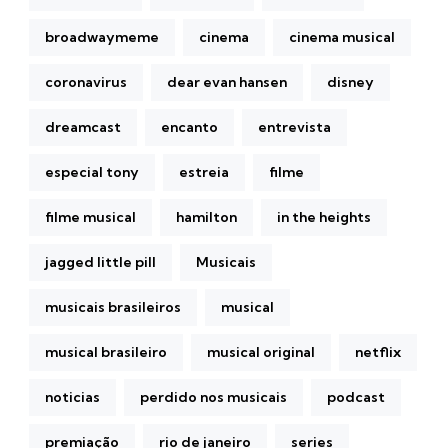
broadwaymeme
cinema
cinema musical
coronavirus
dear evan hansen
disney
dreamcast
encanto
entrevista
especial tony
estreia
filme
filme musical
hamilton
in the heights
jagged little pill
Musicais
musicais brasileiros
musical
musical brasileiro
musical original
netflix
noticias
perdido nos musicais
podcast
premiação
rio de janeiro
series