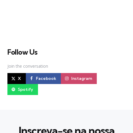
sobre Teatro Musical no Brasil. Desde julho de 2010
criamos nosso espaço como uma página de humor, com
memes relacionados à Broadway e à cena brasileira de
Teatro Musical
Follow Us
Join the conversation
X
Facebook
Instagram
Spotify
Inscreva-se na nossa