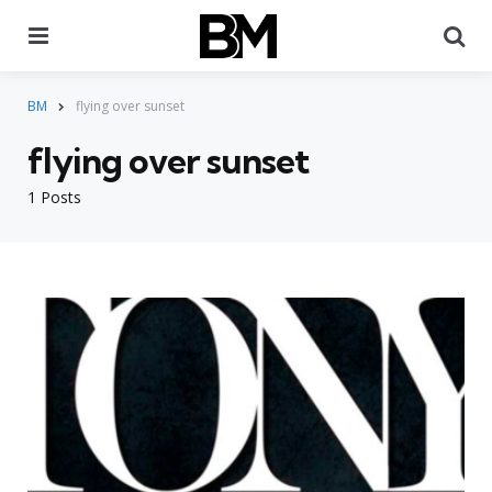
Menu
Pr
BM
flying over sunset
flying over sunset
1 Posts