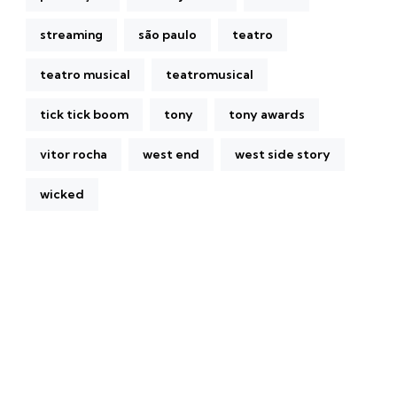
streaming
são paulo
teatro
teatro musical
teatromusical
tick tick boom
tony
tony awards
vitor rocha
west end
west side story
wicked
A Broadway Meme (BM) é uma das maiores páginas