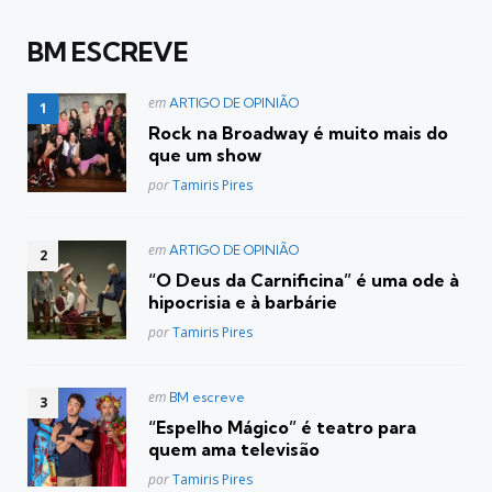
BM ESCREVE
Postado
em
ARTIGO DE OPINIÃO
em
Rock na Broadway é muito mais do
que um show
Posted
por
Tamiris Pires
Postado
em
ARTIGO DE OPINIÃO
em
“O Deus da Carnificina” é uma ode à
hipocrisia e à barbárie
Posted
por
Tamiris Pires
Postado
em
BM escreve
em
“Espelho Mágico” é teatro para
quem ama televisão
Posted
por
Tamiris Pires