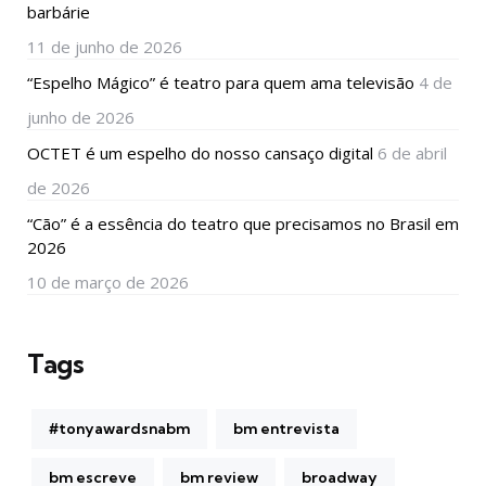
barbárie
11 de junho de 2026
“Espelho Mágico” é teatro para quem ama televisão
4 de
junho de 2026
OCTET é um espelho do nosso cansaço digital
6 de abril
de 2026
“Cão” é a essência do teatro que precisamos no Brasil em
2026
10 de março de 2026
Tags
#tonyawardsnabm
bm entrevista
bm escreve
bm review
broadway