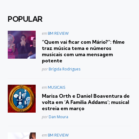
POPULAR
Postado
em
BM REVIEW
em
“Quem vai ficar com Mário?”: filme
traz música tema e números
musicais com uma mensagem
potente
Posted
por
Brígida Rodrigues
Postado
em
MUSICAIS
em
Marisa Orth e Daniel Boaventura de
volta em ‘A Familia Addams’; musical
estreia em março
Posted
por
Dan Moura
Postado
em
BM REVIEW