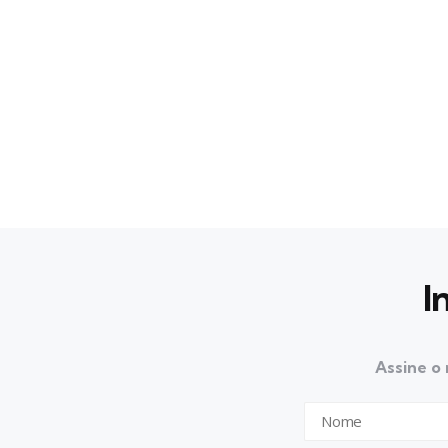
I
Assine o 