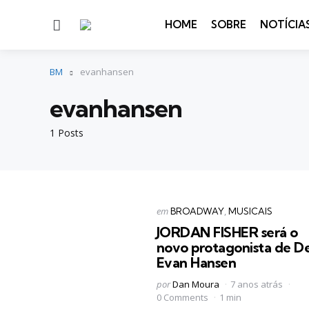
Menu
HOME
SOBRE
NOTÍCIA
BM
evanhansen
evanhansen
1 Posts
Categorias
Postado
em
BROADWAY
MUSICAIS
em
JORDAN FISHER será o
novo protagonista de D
Evan Hansen
Postado
por
Dan Moura
7 anos atrás
por
0 Comments
1 min