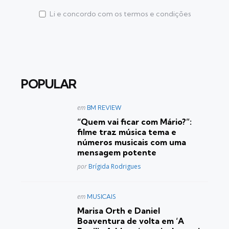
Li e concordo com os termos e condições
POPULAR
Postado
em
BM REVIEW
em
“Quem vai ficar com Mário?”:
filme traz música tema e
números musicais com uma
mensagem potente
Posted
por
Brígida Rodrigues
Postado
em
MUSICAIS
em
Marisa Orth e Daniel
Boaventura de volta em ‘A