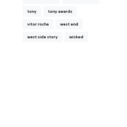
tony
tony awards
vitor rocha
west end
west side story
wicked
A Broadway Meme (BM) é uma das
maiores páginas sobre Teatro Musical no
Brasil. Desde julho de 2010 criamos nosso
espaço como uma página de humor, com
memes relacionados à Broadway e à cena
brasileira de Teatro Musical