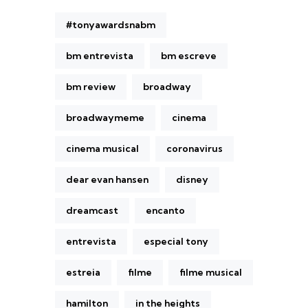
#tonyawardsnabm
bm entrevista
bm escreve
bm review
broadway
broadwaymeme
cinema
cinema musical
coronavirus
dear evan hansen
disney
dreamcast
encanto
entrevista
especial tony
estreia
filme
filme musical
hamilton
in the heights