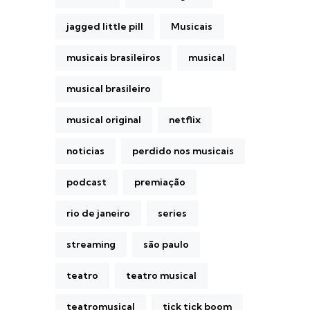
jagged little pill
Musicais
musicais brasileiros
musical
musical brasileiro
musical original
netflix
noticias
perdido nos musicais
podcast
premiação
rio de janeiro
series
streaming
são paulo
teatro
teatro musical
teatromusical
tick tick boom