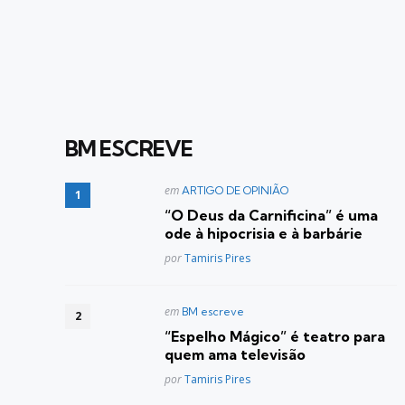
BM ESCREVE
Postado
em
ARTIGO DE OPINIÃO
em
“O Deus da Carnificina” é uma
ode à hipocrisia e à barbárie
Posted
por
Tamiris Pires
Postado
em
BM escreve
em
“Espelho Mágico” é teatro para
quem ama televisão
Posted
por
Tamiris Pires