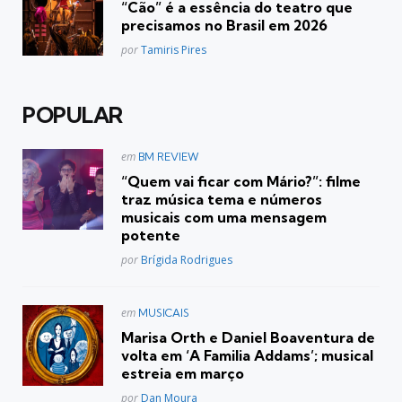
“Cão” é a essência do teatro que
precisamos no Brasil em 2026
Posted
por
Tamiris Pires
POPULAR
Postado
em
BM REVIEW
em
“Quem vai ficar com Mário?”: filme
traz música tema e números
musicais com uma mensagem
potente
Posted
por
Brígida Rodrigues
Postado
em
MUSICAIS
em
Marisa Orth e Daniel Boaventura de
volta em ‘A Familia Addams’; musical
estreia em março
Posted
por
Dan Moura