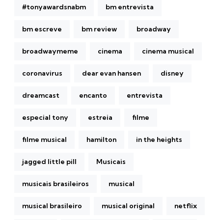
#tonyawardsnabm
bm entrevista
bm escreve
bm review
broadway
broadwaymeme
cinema
cinema musical
coronavirus
dear evan hansen
disney
dreamcast
encanto
entrevista
especial tony
estreia
filme
filme musical
hamilton
in the heights
jagged little pill
Musicais
musicais brasileiros
musical
musical brasileiro
musical original
netflix