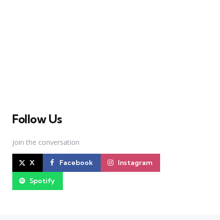
A Broadway Meme (BM) é uma das maiores páginas
sobre Teatro Musical no Brasil. Desde julho de 2010
criamos nosso espaço como uma página de humor, com
memes relacionados à Broadway e à cena brasileira de
Teatro Musical
Follow Us
Join the conversation
X
Facebook
Instagram
Spotify