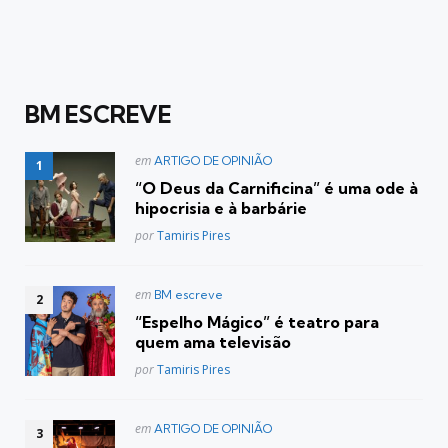
BM ESCREVE
Postado
em
ARTIGO DE OPINIÃO
em
“O Deus da Carnificina” é uma ode à
hipocrisia e à barbárie
Posted
por
Tamiris Pires
Postado
em
BM escreve
em
“Espelho Mágico” é teatro para
quem ama televisão
Posted
por
Tamiris Pires
Postado
em
ARTIGO DE OPINIÃO
em