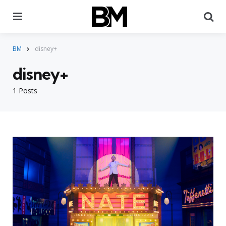
Menu
Pr
BM
disney+
disney+
1 Posts