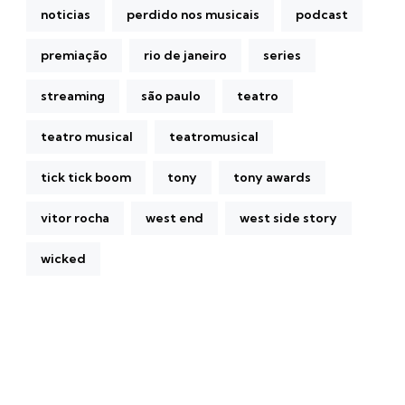
noticias
perdido nos musicais
podcast
premiação
rio de janeiro
series
streaming
são paulo
teatro
teatro musical
teatromusical
tick tick boom
tony
tony awards
vitor rocha
west end
west side story
wicked