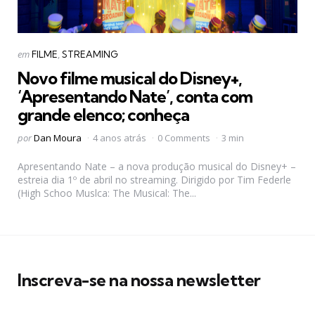
Categorias
Postado
em
FILME
STREAMING
em
Novo filme musical do Disney+,
‘Apresentando Nate’, conta com
grande elenco; conheça
Postado
por
Dan Moura
4 anos atrás
0 Comments
3 min
por
Apresentando Nate – a nova produção musical do Disney+ –
estreia dia 1º de abril no streaming. Dirigido por Tim Federle
(High Schoo Muslca: The Musical: The...
Inscreva-se na nossa newsletter