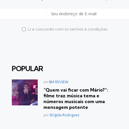
Li e concordo com os termos e condições
POPULAR
Postado
em
BM REVIEW
em
“Quem vai ficar com Mário?”:
filme traz música tema e
números musicais com uma
mensagem potente
Posted
por
Brígida Rodrigues