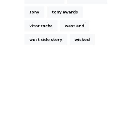
tony
tony awards
vitor rocha
west end
west side story
wicked
A Broadway Meme (BM) é uma das
maiores páginas sobre Teatro Musical no
Brasil. Desde julho de 2010 criamos nosso
espaço como uma página de humor, com
memes relacionados à Broadway e à cena