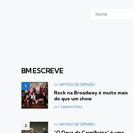
BM ESCREVE
Postado
em
ARTIGO DE OPINIÃO
em
Rock na Broadway é muito mais
do que um show
Posted
por
Tamiris Pires
Postado
em
ARTIGO DE OPINIÃO
em
“O Deus da Carnificina” é uma