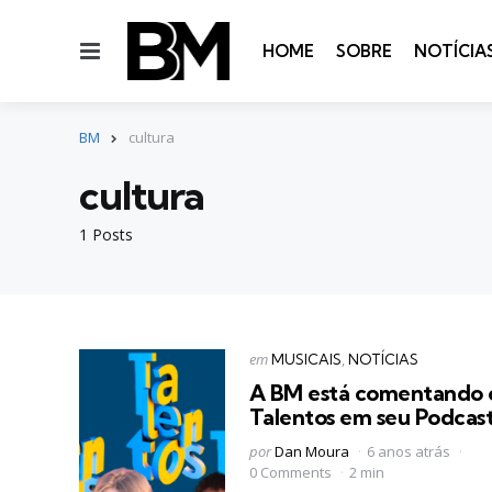
Menu
HOME
SOBRE
NOTÍCIA
BM
cultura
cultura
1 Posts
Categorias
Postado
em
MUSICAIS
NOTÍCIAS
em
A BM está comentando 
Talentos em seu Podcast
Postado
por
Dan Moura
6 anos atrás
por
0 Comments
2 min