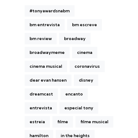
#tonyawardsnabm
bm entrevista
bm escreve
bm review
broadway
broadwaymeme
cinema
cinema musical
coronavirus
dear evan hansen
disney
dreamcast
encanto
entrevista
especial tony
estreia
filme
filme musical
hamilton
in the heights