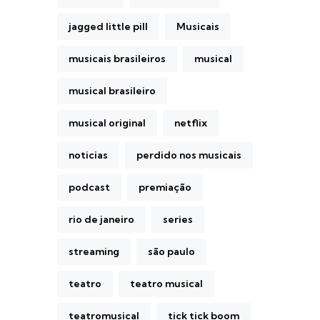
jagged little pill
Musicais
musicais brasileiros
musical
musical brasileiro
musical original
netflix
noticias
perdido nos musicais
podcast
premiação
rio de janeiro
series
streaming
são paulo
teatro
teatro musical
teatromusical
tick tick boom