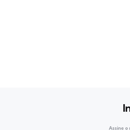
I
Assine o 