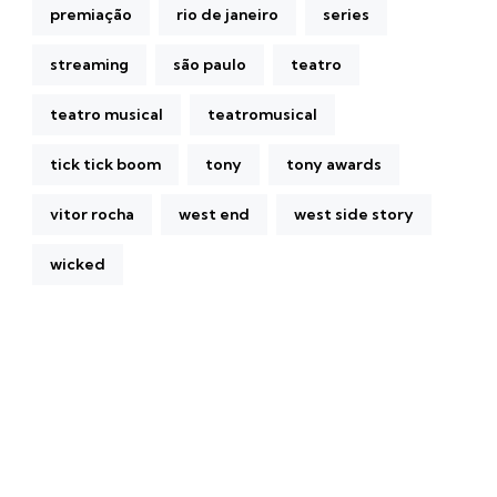
premiação
rio de janeiro
series
streaming
são paulo
teatro
teatro musical
teatromusical
tick tick boom
tony
tony awards
vitor rocha
west end
west side story
wicked