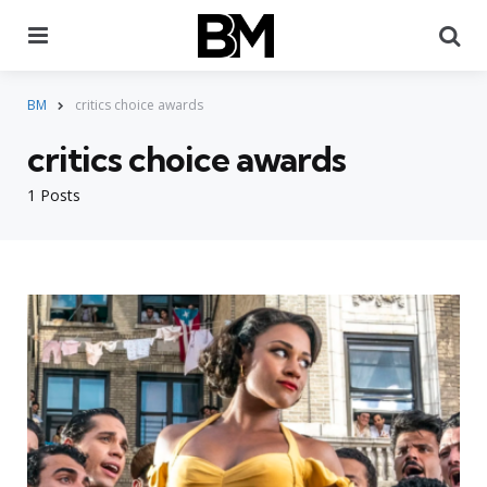
Menu
Pr
BM
critics choice awards
critics choice awards
1 Posts