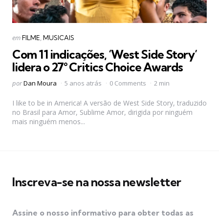
Categorias
Postado
em
FILME
MUSICAIS
em
Com 11 indicações, ‘West Side Story’
lidera o 27° Critics Choice Awards
Postado
por
Dan Moura
5 anos atrás
0 Comments
2 min
por
I like to be in America! A versão de West Side Story, traduzido
no Brasil para Amor, Sublime Amor, dirigida por ninguém
mais ninguém menos...
Inscreva-se na nossa newsletter
Assine o nosso informativo para obter todas as