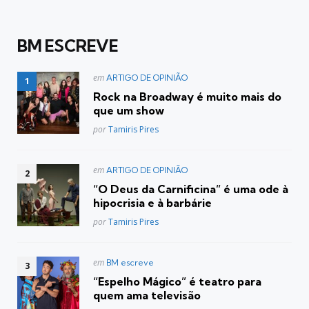
BM ESCREVE
Postado
em
ARTIGO DE OPINIÃO
em
Rock na Broadway é muito mais do
que um show
Posted
por
Tamiris Pires
Postado
em
ARTIGO DE OPINIÃO
em
“O Deus da Carnificina” é uma ode à
hipocrisia e à barbárie
Posted
por
Tamiris Pires
Postado
em
BM escreve
em
“Espelho Mágico” é teatro para
quem ama televisão