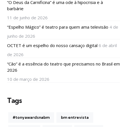
“O Deus da Carnificina” é uma ode à hipocrisia e à
barbárie
11 de junho de 2026
“Espelho Mágico” é teatro para quem ama televisão
4 de
junho de 2026
OCTET é um espelho do nosso cansaço digital
6 de abril
de 2026
“Cão” é a essência do teatro que precisamos no Brasil em
2026
10 de março de 2026
Tags
#tonyawardsnabm
bm entrevista