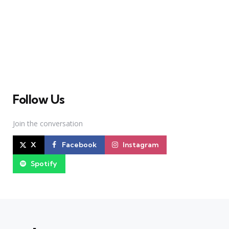
A Broadway Meme (BM) é uma das maiores páginas
sobre Teatro Musical no Brasil. Desde julho de 2010
criamos nosso espaço como uma página de humor, com
memes relacionados à Broadway e à cena brasileira de
Teatro Musical
Follow Us
Join the conversation
X
Facebook
Instagram
Spotify