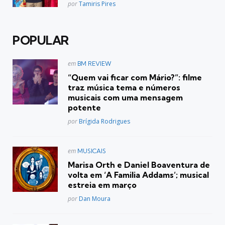
Posted
por
Tamiris Pires
POPULAR
Postado
em
BM REVIEW
em
“Quem vai ficar com Mário?”: filme
traz música tema e números
musicais com uma mensagem
potente
Posted
por
Brígida Rodrigues
Postado
em
MUSICAIS
em
Marisa Orth e Daniel Boaventura de
volta em ‘A Familia Addams’; musical
estreia em março
Posted
por
Dan Moura