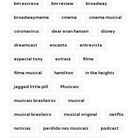
bm escreve
bm review
broadway
broadwaymeme
cinema
cinema musical
coronavirus
dear evan hansen
disney
dreamcast
encanto
entrevista
especial tony
estreia
filme
filme musical
hamilton
in the heights
jagged little pill
Musicais
musicais brasileiros
musical
musical brasileiro
musical original
netflix
noticias
perdido nos musicais
podcast