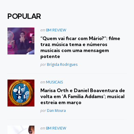
POPULAR
Postado
em
BM REVIEW
em
“Quem vai ficar com Mário?”: filme
traz música tema e números
musicais com uma mensagem
potente
Posted
por
Brígida Rodrigues
Postado
em
MUSICAIS
em
Marisa Orth e Daniel Boaventura de
volta em ‘A Familia Addams’; musical
estreia em março
Posted
por
Dan Moura
Postado
em
BM REVIEW
em