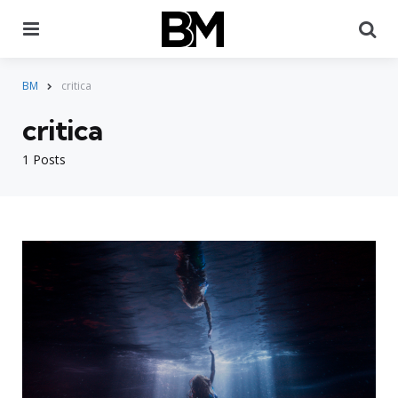
Menu
Pr
BM
critica
critica
1 Posts