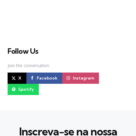
sobre Teatro Musical no Brasil. Desde julho de 2010
criamos nosso espaço como uma página de humor, com
memes relacionados à Broadway e à cena brasileira de
Teatro Musical
Follow Us
Join the conversation
X
Facebook
Instagram
Spotify
Inscreva-se na nossa