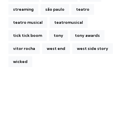
streaming
são paulo
teatro
teatro musical
teatromusical
tick tick boom
tony
tony awards
vitor rocha
west end
west side story
wicked
A Broadway Meme (BM) é uma das maiores páginas