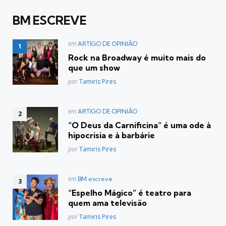
BM ESCREVE
Postado
em
ARTIGO DE OPINIÃO
em
Rock na Broadway é muito mais do
que um show
Posted
por
Tamiris Pires
Postado
em
ARTIGO DE OPINIÃO
em
“O Deus da Carnificina” é uma ode à
hipocrisia e à barbárie
Posted
por
Tamiris Pires
Postado
em
BM escreve
em
“Espelho Mágico” é teatro para
quem ama televisão
Posted
por
Tamiris Pires