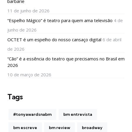
barbárie
11 de junho de 2026
“Espelho Mágico” é teatro para quem ama televisão
4 de
junho de 2026
OCTET é um espelho do nosso cansaço digital
6 de abril
de 2026
“Cão” é a essência do teatro que precisamos no Brasil em
2026
10 de março de 2026
Tags
#tonyawardsnabm
bm entrevista
bm escreve
bm review
broadway