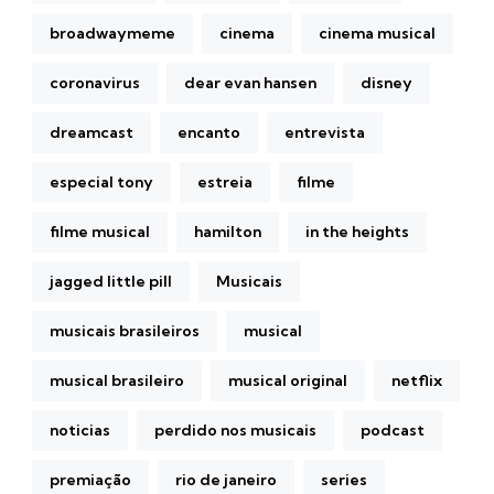
broadwaymeme
cinema
cinema musical
coronavirus
dear evan hansen
disney
dreamcast
encanto
entrevista
especial tony
estreia
filme
filme musical
hamilton
in the heights
jagged little pill
Musicais
musicais brasileiros
musical
musical brasileiro
musical original
netflix
noticias
perdido nos musicais
podcast
premiação
rio de janeiro
series