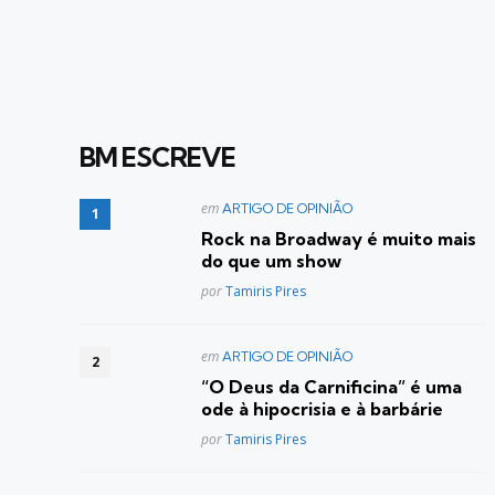
BM ESCREVE
Postado
em
ARTIGO DE OPINIÃO
em
Rock na Broadway é muito mais
do que um show
Posted
por
Tamiris Pires
Postado
em
ARTIGO DE OPINIÃO
em
“O Deus da Carnificina” é uma
ode à hipocrisia e à barbárie
Posted
por
Tamiris Pires