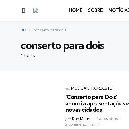
Menu
HOME
SOBRE
NOTÍCIA
BM
conserto para dois
conserto para dois
1 Posts
Categorias
Postado
em
MUSICAIS
NORDESTE
em
‘Conserto para Dois’
anuncia apresentações 
novas cidades
Postado
por
Dan Moura
4 anos atrás
por
2 Comments
2 min