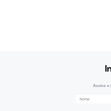
I
Assine o 