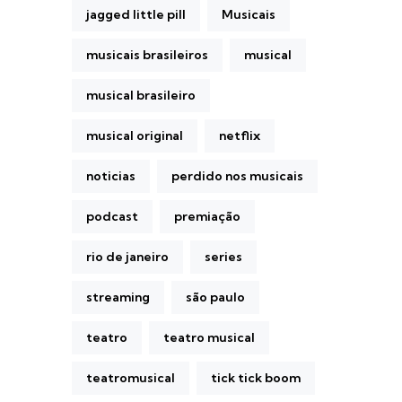
jagged little pill
Musicais
musicais brasileiros
musical
musical brasileiro
musical original
netflix
noticias
perdido nos musicais
podcast
premiação
rio de janeiro
series
streaming
são paulo
teatro
teatro musical
teatromusical
tick tick boom