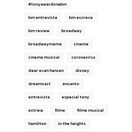
#tonyawardsnabm
bm entrevista
bm escreve
bm review
broadway
broadwaymeme
cinema
cinema musical
coronavirus
dear evan hansen
disney
dreamcast
encanto
entrevista
especial tony
estreia
filme
filme musical
hamilton
in the heights