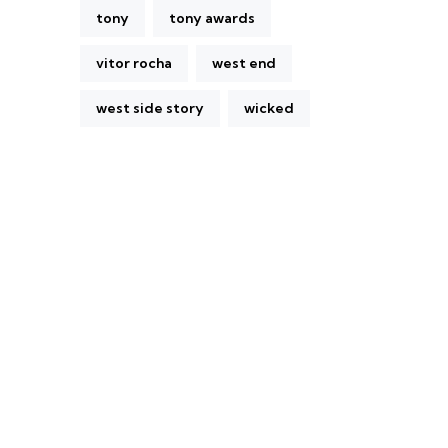
tony
tony awards
vitor rocha
west end
west side story
wicked
A Broadway Meme (BM) é uma das
maiores páginas sobre Teatro Musical no
Brasil. Desde julho de 2010 criamos nosso
espaço como uma página de humor, com
memes relacionados à Broadway e à cena
brasileira de Teatro Musical