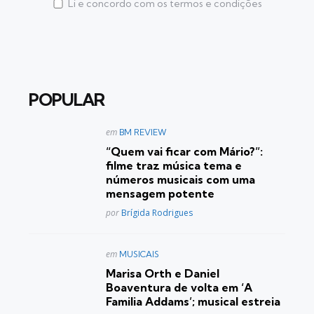
Li e concordo com os termos e condições
POPULAR
Postado
em
BM REVIEW
em
“Quem vai ficar com Mário?”:
filme traz música tema e
números musicais com uma
mensagem potente
Posted
por
Brígida Rodrigues
Postado
em
MUSICAIS
em
Marisa Orth e Daniel
Boaventura de volta em ‘A
Familia Addams’; musical estreia