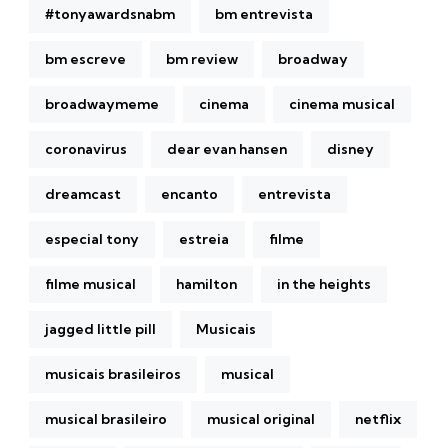
#tonyawardsnabm
bm entrevista
bm escreve
bm review
broadway
broadwaymeme
cinema
cinema musical
coronavirus
dear evan hansen
disney
dreamcast
encanto
entrevista
especial tony
estreia
filme
filme musical
hamilton
in the heights
jagged little pill
Musicais
musicais brasileiros
musical
musical brasileiro
musical original
netflix