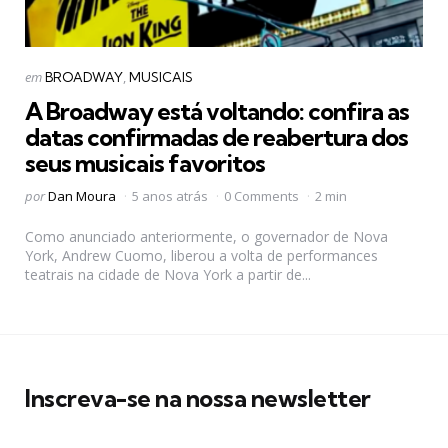
Categorias
Postado
em
BROADWAY
MUSICAIS
em
A Broadway está voltando: confira as
datas confirmadas de reabertura dos
seus musicais favoritos
Postado
por
Dan Moura
5 anos atrás
0 Comments
2 min
por
Como anunciado anteriormente, o governador de Nova
York, Andrew Cuomo, liberou a volta de performances
teatrais na cidade de Nova York a partir de...
Inscreva-se na nossa newsletter