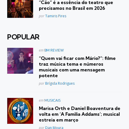
“Cão” é a essência do teatro que
precisamos no Brasil em 2026
Posted
por
Tamiris Pires
POPULAR
Postado
em
BM REVIEW
em
“Quem vai ficar com Mário?”: filme
traz música tema e números
musicais com uma mensagem
potente
Posted
por
Brígida Rodrigues
Postado
em
MUSICAIS
em
Marisa Orth e Daniel Boaventura de
volta em ‘A Familia Addams’; musical
estreia em março
Posted
por
Dan Moura