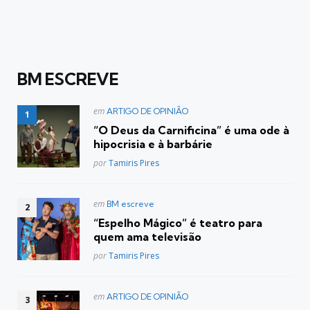
BM ESCREVE
Postado
em
ARTIGO DE OPINIÃO
em
“O Deus da Carnificina” é uma ode à
hipocrisia e à barbárie
Posted
por
Tamiris Pires
Postado
em
BM escreve
em
“Espelho Mágico” é teatro para
quem ama televisão
Posted
por
Tamiris Pires
Postado
em
ARTIGO DE OPINIÃO
em