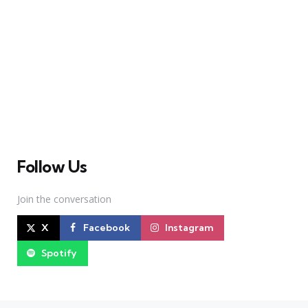
A Broadway Meme (BM) é uma das maiores páginas
sobre Teatro Musical no Brasil. Desde julho de 2010
criamos nosso espaço como uma página de humor, com
memes relacionados à Broadway e à cena brasileira de
Teatro Musical
Follow Us
Join the conversation
X
Facebook
Instagram
Spotify