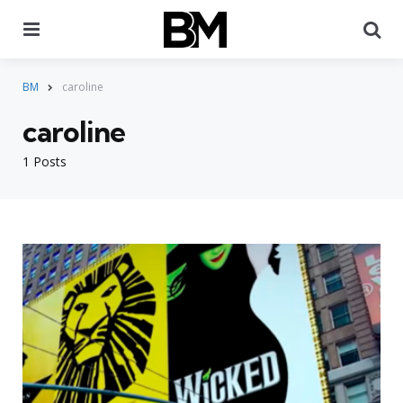
Menu
Pr
BM
caroline
caroline
1 Posts