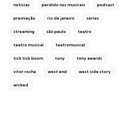
noticias
perdido nos musicais
podcast
premiação
rio de janeiro
series
streaming
são paulo
teatro
teatro musical
teatromusical
tick tick boom
tony
tony awards
vitor rocha
west end
west side story
wicked