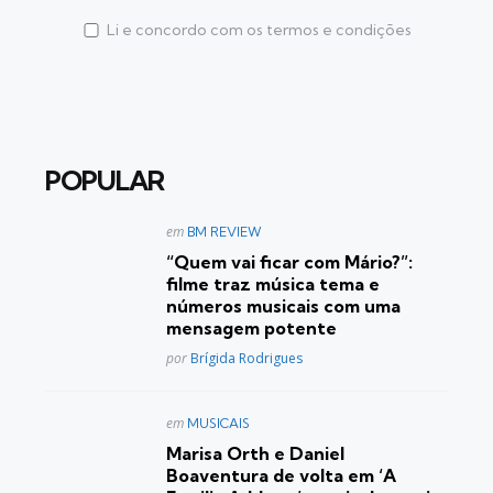
Li e concordo com os termos e condições
POPULAR
Postado
em
BM REVIEW
em
“Quem vai ficar com Mário?”:
filme traz música tema e
números musicais com uma
mensagem potente
Posted
por
Brígida Rodrigues
Postado
em
MUSICAIS
em
Marisa Orth e Daniel
Boaventura de volta em ‘A