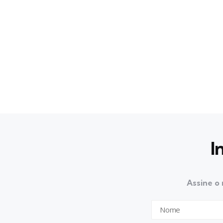
I
Assine o 