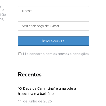
y
que
irão
os,
Li e concordo com os termos e condições
Recentes
“O Deus da Carnificina” é uma ode à
hipocrisia e à barbárie
11 de junho de 2026