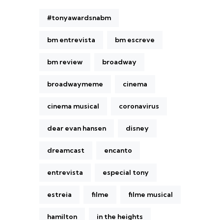
#tonyawardsnabm
bm entrevista
bm escreve
bm review
broadway
broadwaymeme
cinema
cinema musical
coronavirus
dear evan hansen
disney
dreamcast
encanto
entrevista
especial tony
estreia
filme
filme musical
hamilton
in the heights