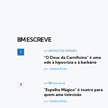
BM ESCREVE
Postado
em
ARTIGO DE OPINIÃO
em
“O Deus da Carnificina” é uma
ode à hipocrisia e à barbárie
Posted
por
Tamiris Pires
Postado
em
BM escreve
em
“Espelho Mágico” é teatro para
quem ama televisão
Posted
por
Tamiris Pires