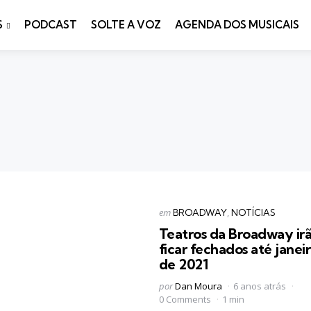
S
PODCAST
SOLTE A VOZ
AGENDA DOS MUSICAIS
Categorias
Postado
em
BROADWAY
NOTÍCIAS
em
Teatros da Broadway ir
ficar fechados até janei
de 2021
Postado
por
Dan Moura
6 anos atrás
por
0 Comments
1 min