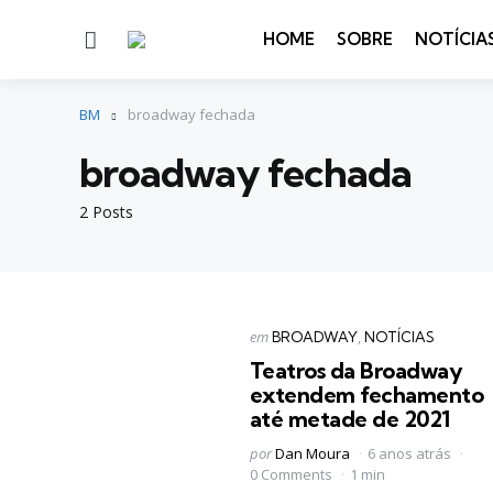
Menu
HOME
SOBRE
NOTÍCIA
BM
broadway fechada
broadway fechada
2 Posts
Categorias
Postado
em
BROADWAY
NOTÍCIAS
em
Teatros da Broadway
extendem fechamento
até metade de 2021
Postado
por
Dan Moura
6 anos atrás
por
0 Comments
1 min