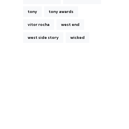
tony
tony awards
vitor rocha
west end
west side story
wicked
A Broadway Meme (BM) é uma das
maiores páginas sobre Teatro Musical no
Brasil. Desde julho de 2010 criamos nosso
espaço como uma página de humor, com
memes relacionados à Broadway e à cena
brasileira de Teatro Musical