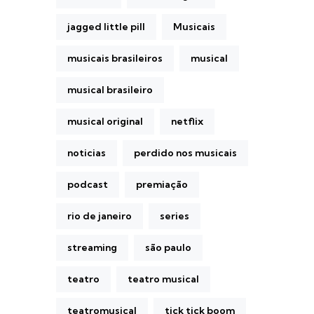
jagged little pill
Musicais
musicais brasileiros
musical
musical brasileiro
musical original
netflix
noticias
perdido nos musicais
podcast
premiação
rio de janeiro
series
streaming
são paulo
teatro
teatro musical
teatromusical
tick tick boom