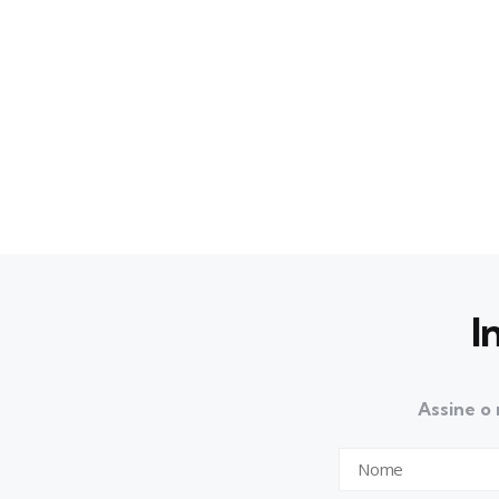
I
Assine o 