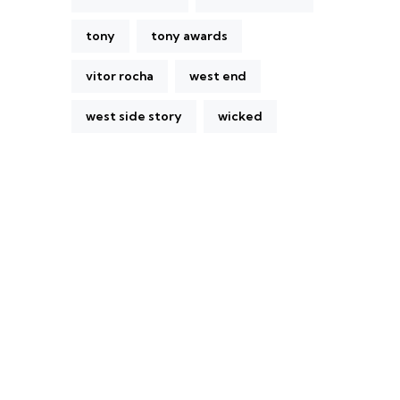
tony
tony awards
vitor rocha
west end
west side story
wicked
A Broadway Meme (BM) é uma das
maiores páginas sobre Teatro Musical no
Brasil. Desde julho de 2010 criamos nosso
espaço como uma página de humor, com
memes relacionados à Broadway e à cena
brasileira de Teatro Musical