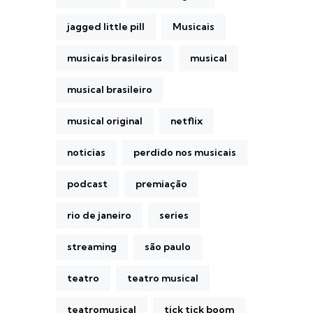
jagged little pill
Musicais
musicais brasileiros
musical
musical brasileiro
musical original
netflix
noticias
perdido nos musicais
podcast
premiação
rio de janeiro
series
streaming
são paulo
teatro
teatro musical
teatromusical
tick tick boom