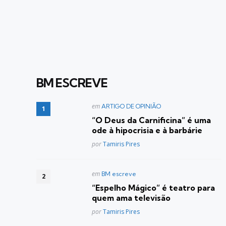
BM ESCREVE
Postado
em
ARTIGO DE OPINIÃO
em
“O Deus da Carnificina” é uma
ode à hipocrisia e à barbárie
Posted
por
Tamiris Pires
Postado
em
BM escreve
em
“Espelho Mágico” é teatro para
quem ama televisão
Posted
por
Tamiris Pires