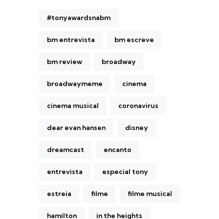
#tonyawardsnabm
bm entrevista
bm escreve
bm review
broadway
broadwaymeme
cinema
cinema musical
coronavirus
dear evan hansen
disney
dreamcast
encanto
entrevista
especial tony
estreia
filme
filme musical
hamilton
in the heights