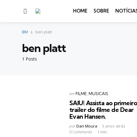
Menu
HOME
SOBRE
NOTÍCIA
BM
ben platt
ben platt
1 Posts
Categorias
Postado
em
FILME
MUSICAIS
em
SAIU! Assista ao primeir
trailer do filme de Dear
Evan Hansen.
Postado
por
Dan Moura
5 anos atrás
por
0 Comments
1 min