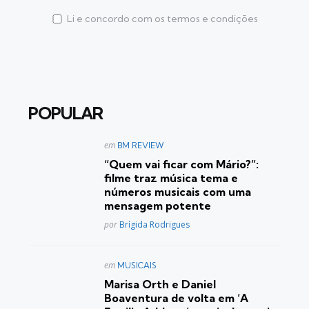
Li e concordo com os termos e condições
POPULAR
Postado
em
BM REVIEW
em
“Quem vai ficar com Mário?”:
filme traz música tema e
números musicais com uma
mensagem potente
Posted
por
Brígida Rodrigues
Postado
em
MUSICAIS
em
Marisa Orth e Daniel
Boaventura de volta em ‘A