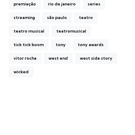
premiação
rio de janeiro
series
streaming
são paulo
teatro
teatro musical
teatromusical
tick tick boom
tony
tony awards
vitor rocha
west end
west side story
wicked