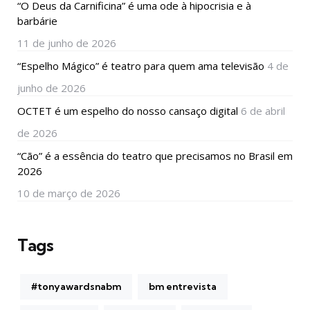
“O Deus da Carnificina” é uma ode à hipocrisia e à
barbárie
11 de junho de 2026
“Espelho Mágico” é teatro para quem ama televisão
4 de
junho de 2026
OCTET é um espelho do nosso cansaço digital
6 de abril
de 2026
“Cão” é a essência do teatro que precisamos no Brasil em
2026
10 de março de 2026
Tags
#tonyawardsnabm
bm entrevista