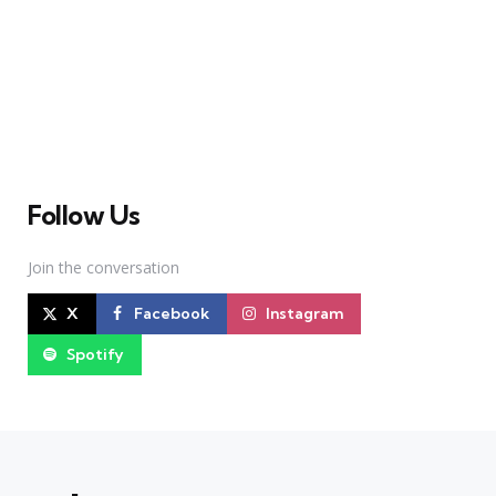
A Broadway Meme (BM) é uma das maiores páginas
sobre Teatro Musical no Brasil. Desde julho de 2010
criamos nosso espaço como uma página de humor, com
memes relacionados à Broadway e à cena brasileira de
Teatro Musical
Follow Us
Join the conversation
X
Facebook
Instagram
Spotify