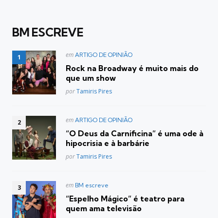
BM ESCREVE
Postado
em
ARTIGO DE OPINIÃO
em
Rock na Broadway é muito mais do
que um show
Posted
por
Tamiris Pires
Postado
em
ARTIGO DE OPINIÃO
em
“O Deus da Carnificina” é uma ode à
hipocrisia e à barbárie
Posted
por
Tamiris Pires
Postado
em
BM escreve
em
“Espelho Mágico” é teatro para
quem ama televisão