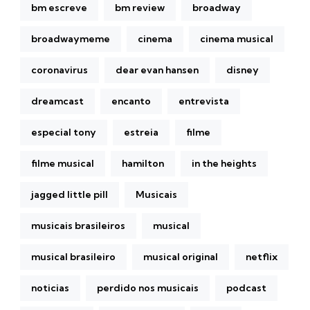
bm escreve
bm review
broadway
broadwaymeme
cinema
cinema musical
coronavirus
dear evan hansen
disney
dreamcast
encanto
entrevista
especial tony
estreia
filme
filme musical
hamilton
in the heights
jagged little pill
Musicais
musicais brasileiros
musical
musical brasileiro
musical original
netflix
noticias
perdido nos musicais
podcast