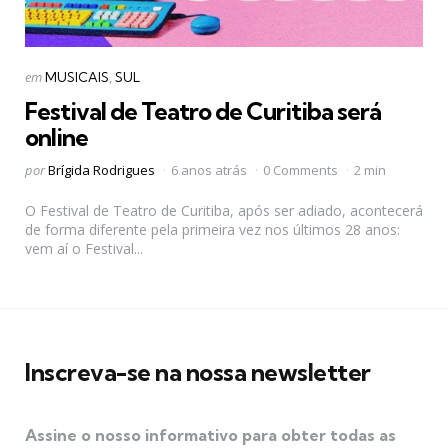
Categorias
Postado
em
MUSICAIS
SUL
em
Festival de Teatro de Curitiba será
online
Postado
por
Brígida Rodrigues
6 anos atrás
0 Comments
2 min
por
O Festival de Teatro de Curitiba, após ser adiado, acontecerá
de forma diferente pela primeira vez nos últimos 28 anos:
vem aí o Festival...
Inscreva-se na nossa newsletter
Assine o nosso informativo para obter todas as