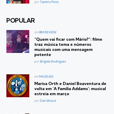
Posted
por
Tamiris Pires
POPULAR
Postado
em
BM REVIEW
em
“Quem vai ficar com Mário?”: filme
traz música tema e números
musicais com uma mensagem
potente
Posted
por
Brígida Rodrigues
Postado
em
MUSICAIS
em
Marisa Orth e Daniel Boaventura de
volta em ‘A Familia Addams’; musical
estreia em março
Posted
por
Dan Moura