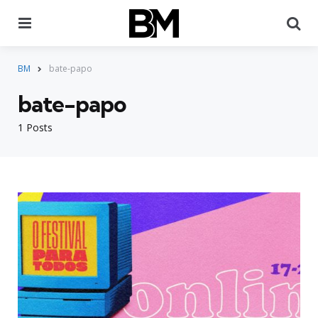
Menu
Pr
BM
bate-papo
bate-papo
1 Posts