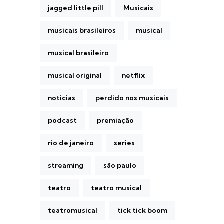
jagged little pill
Musicais
musicais brasileiros
musical
musical brasileiro
musical original
netflix
noticias
perdido nos musicais
podcast
premiação
rio de janeiro
series
streaming
são paulo
teatro
teatro musical
teatromusical
tick tick boom