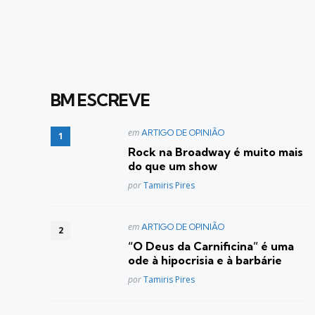
BM ESCREVE
Postado
em
ARTIGO DE OPINIÃO
em
Rock na Broadway é muito mais
do que um show
Posted
por
Tamiris Pires
Postado
em
ARTIGO DE OPINIÃO
em
“O Deus da Carnificina” é uma
ode à hipocrisia e à barbárie
Posted
por
Tamiris Pires