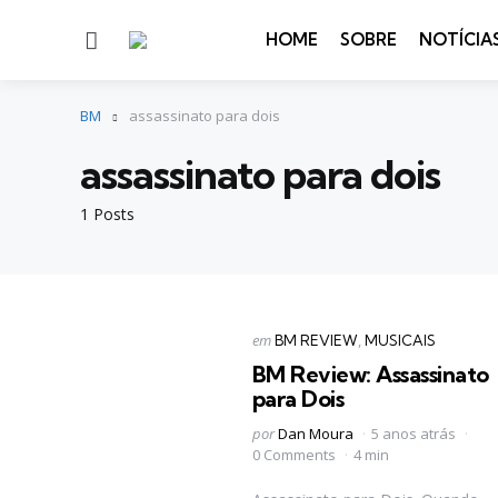
Menu
HOME
SOBRE
NOTÍCIA
BM
assassinato para dois
assassinato para dois
1 Posts
Categorias
Postado
em
BM REVIEW
MUSICAIS
em
BM Review: Assassinato
para Dois
Postado
por
Dan Moura
5 anos atrás
por
0 Comments
4 min