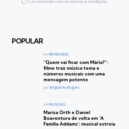
Li e concordo com os termos e condições
POPULAR
Postado
em
BM REVIEW
em
“Quem vai ficar com Mário?”:
filme traz música tema e
números musicais com uma
mensagem potente
Posted
por
Brígida Rodrigues
Postado
em
MUSICAIS
em
Marisa Orth e Daniel
Boaventura de volta em ‘A
Familia Addams’; musical estreia