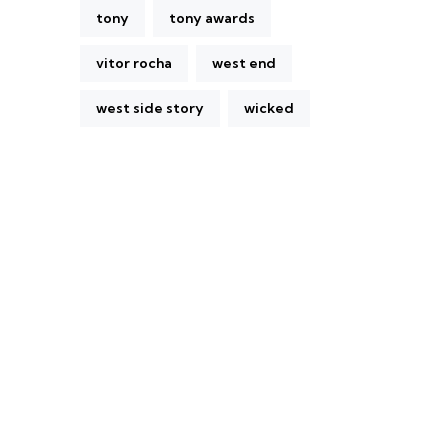
tony
tony awards
vitor rocha
west end
west side story
wicked
A Broadway Meme (BM) é uma das
maiores páginas sobre Teatro Musical no
Brasil. Desde julho de 2010 criamos nosso
espaço como uma página de humor, com
memes relacionados à Broadway e à cena
brasileira de Teatro Musical