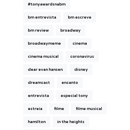
#tonyawardsnabm
bm entrevista
bm escreve
bm review
broadway
broadwaymeme
cinema
cinema musical
coronavirus
dear evan hansen
disney
dreamcast
encanto
entrevista
especial tony
estreia
filme
filme musical
hamilton
in the heights