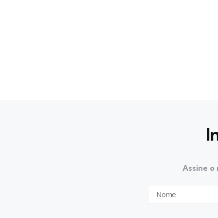
I
Assine o 