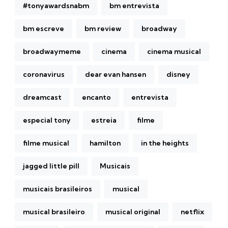
#tonyawardsnabm
bm entrevista
bm escreve
bm review
broadway
broadwaymeme
cinema
cinema musical
coronavirus
dear evan hansen
disney
dreamcast
encanto
entrevista
especial tony
estreia
filme
filme musical
hamilton
in the heights
jagged little pill
Musicais
musicais brasileiros
musical
musical brasileiro
musical original
netflix