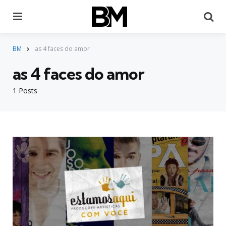
Menu
Pr
BM
as 4 faces do amor
as 4 faces do amor
1 Posts