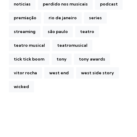
noticias
perdido nos musicais
podcast
premiação
rio de janeiro
series
streaming
são paulo
teatro
teatro musical
teatromusical
tick tick boom
tony
tony awards
vitor rocha
west end
west side story
wicked