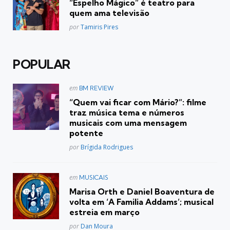
“Espelho Mágico” é teatro para
quem ama televisão
Posted
por
Tamiris Pires
POPULAR
Postado
em
BM REVIEW
em
“Quem vai ficar com Mário?”: filme
traz música tema e números
musicais com uma mensagem
potente
Posted
por
Brígida Rodrigues
Postado
em
MUSICAIS
em
Marisa Orth e Daniel Boaventura de
volta em ‘A Familia Addams’; musical
estreia em março
Posted
por
Dan Moura