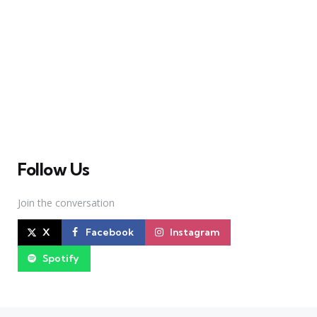
A Broadway Meme (BM) é uma das maiores páginas
sobre Teatro Musical no Brasil. Desde julho de 2010
criamos nosso espaço como uma página de humor, com
memes relacionados à Broadway e à cena brasileira de
Teatro Musical
Follow Us
Join the conversation
X
Facebook
Instagram
Spotify