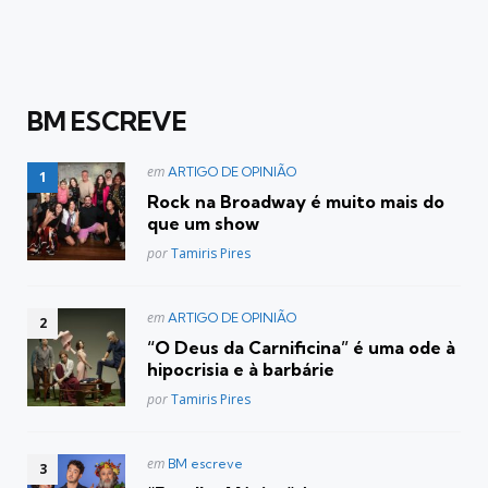
BM ESCREVE
Postado
em
ARTIGO DE OPINIÃO
em
Rock na Broadway é muito mais do
que um show
Posted
por
Tamiris Pires
Postado
em
ARTIGO DE OPINIÃO
em
“O Deus da Carnificina” é uma ode à
hipocrisia e à barbárie
Posted
por
Tamiris Pires
Postado
em
BM escreve
em