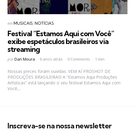
Categorias
Postado
em
MUSICAIS
NOTÍCIAS
em
Festival “Estamos Aqui com Você”
exibe espetáculos brasileiros via
streaming
Postado
por
Dan Moura
6 anos atrás
0 Comments
1 min
por
Nossas preces foram ouvidas: VEM AÍ PROSHOT DE
PRODUÇÕES BRASILEIRAS! A “Estamos Aqui Produções
Artísticas” está lançando o seu festival Estamos Aqui com
Você,...
Inscreva-se na nossa newsletter