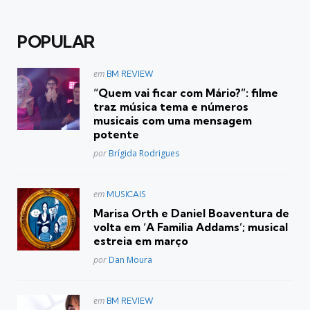
POPULAR
Postado
em
BM REVIEW
em
“Quem vai ficar com Mário?”: filme
traz música tema e números
musicais com uma mensagem
potente
Posted
por
Brígida Rodrigues
Postado
em
MUSICAIS
em
Marisa Orth e Daniel Boaventura de
volta em ‘A Familia Addams’; musical
estreia em março
Posted
por
Dan Moura
Postado
em
BM REVIEW