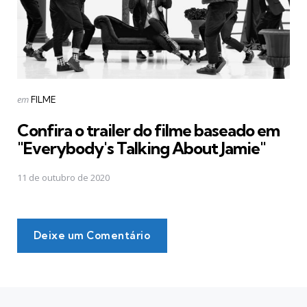
Postado
em
FILME
em
Confira o trailer do filme baseado em
"Everybody's Talking About Jamie"
11 de outubro de 2020
Deixe um Comentário