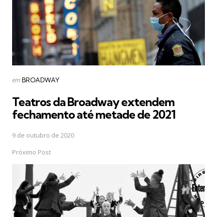
Postado
em
BROADWAY
em
Teatros da Broadway extendem
fechamento até metade de 2021
9 de outubro de 2020
Próximo Post