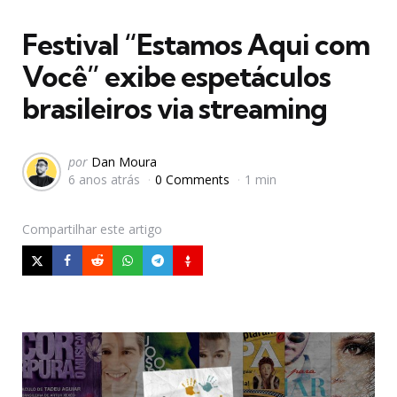
em
Festival “Estamos Aqui com
Você” exibe espetáculos
brasileiros via streaming
Postado
por
Dan Moura
6 anos atrás
0 Comments
1 min
por
Compartilhar
este artigo