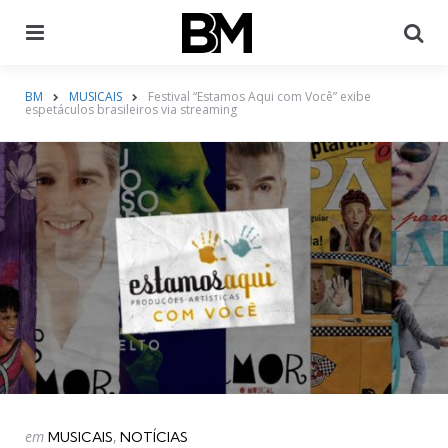
Menu
Pr
BM
MUSICAIS
Festival “Estamos Aqui com Você” exibe
espetáculos brasileiros via streaming
Categorias
Postado
em
MUSICAIS
NOTÍCIAS