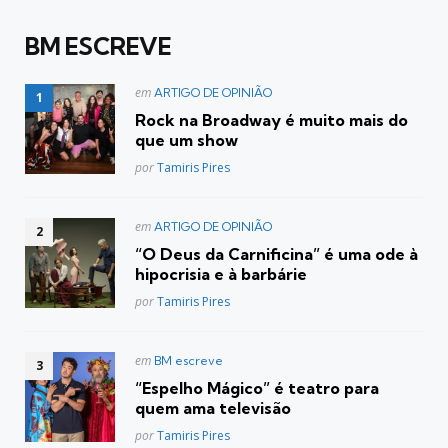
BM ESCREVE
Postado
em
ARTIGO DE OPINIÃO
em
Rock na Broadway é muito mais do
que um show
Posted
por
Tamiris Pires
Postado
em
ARTIGO DE OPINIÃO
em
“O Deus da Carnificina” é uma ode à
hipocrisia e à barbárie
Posted
por
Tamiris Pires
Postado
em
BM escreve
em
“Espelho Mágico” é teatro para
quem ama televisão
Posted
por
Tamiris Pires