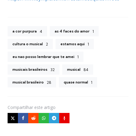
a cor purpura
as 4 faces do amor
4
1
cultura o musical
estamos aqui
2
1
eu nao posso lembrar que te amei
1
musicais brasileiros
musical
32
84
musical brasileiro
quase normal
28
1
Compartilhar
este artigo