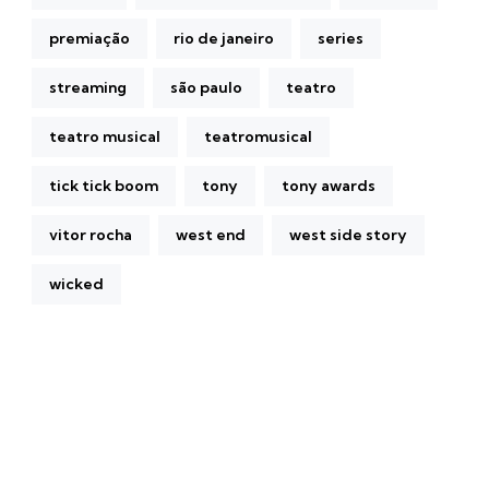
premiação
rio de janeiro
series
streaming
são paulo
teatro
teatro musical
teatromusical
tick tick boom
tony
tony awards
vitor rocha
west end
west side story
wicked