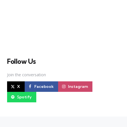
A Broadway Meme (BM) é uma das maiores páginas
sobre Teatro Musical no Brasil. Desde julho de 2010
criamos nosso espaço como uma página de humor, com
memes relacionados à Broadway e à cena brasileira de
Teatro Musical
Follow Us
Join the conversation
X
Facebook
Instagram
Spotify