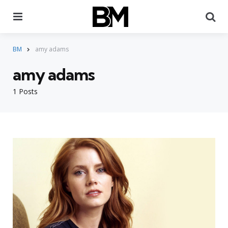
Menu
Pr
BM
amy adams
amy adams
1 Posts