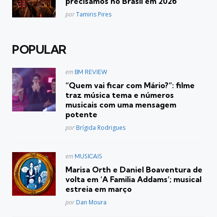
precisamos no Brasil em 2026
Posted
por
Tamiris Pires
POPULAR
Postado
em
BM REVIEW
em
“Quem vai ficar com Mário?”: filme
traz música tema e números
musicais com uma mensagem
potente
Posted
por
Brígida Rodrigues
Postado
em
MUSICAIS
em
Marisa Orth e Daniel Boaventura de
volta em ‘A Familia Addams’; musical
estreia em março
Posted
por
Dan Moura