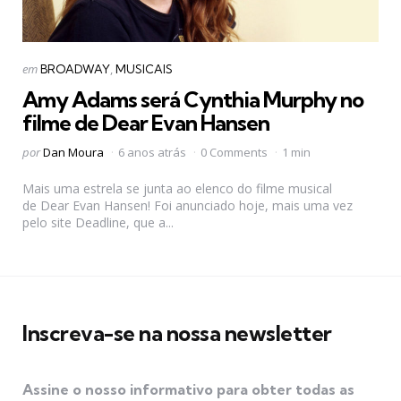
Categorias
Postado
em
BROADWAY
MUSICAIS
em
Amy Adams será Cynthia Murphy no
filme de Dear Evan Hansen
Postado
por
Dan Moura
6 anos atrás
0 Comments
1 min
por
Mais uma estrela se junta ao elenco do filme musical
de Dear Evan Hansen! Foi anunciado hoje, mais uma vez
pelo site Deadline, que a...
Inscreva-se na nossa newsletter
Assine o nosso informativo para obter todas as