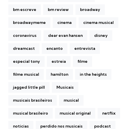
bm escreve
bm review
broadway
broadwaymeme
cinema
cinema musical
coronavirus
dear evan hansen
disney
dreamcast
encanto
entrevista
especial tony
estreia
filme
filme musical
hamilton
in the heights
jagged little pill
Musicais
musicais brasileiros
musical
musical brasileiro
musical original
netflix
noticias
perdido nos musicais
podcast