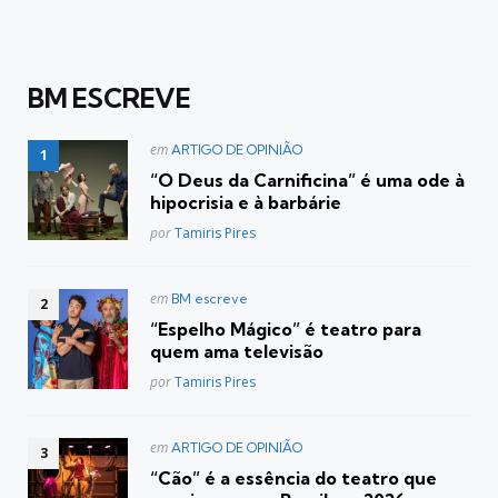
BM ESCREVE
Postado
em
ARTIGO DE OPINIÃO
em
“O Deus da Carnificina” é uma ode à
hipocrisia e à barbárie
Posted
por
Tamiris Pires
Postado
em
BM escreve
em
“Espelho Mágico” é teatro para
quem ama televisão
Posted
por
Tamiris Pires
Postado
em
ARTIGO DE OPINIÃO
em
“Cão” é a essência do teatro que