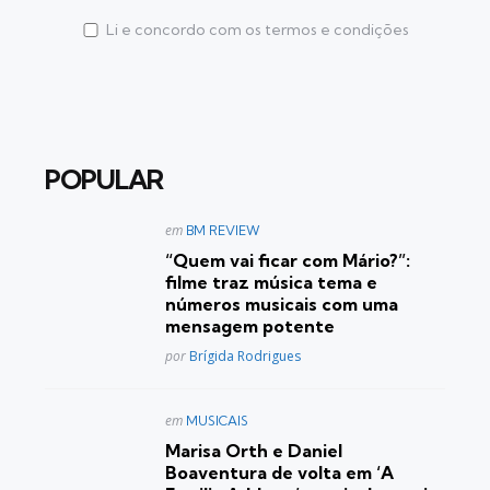
Li e concordo com os termos e condições
POPULAR
Postado
em
BM REVIEW
em
“Quem vai ficar com Mário?”:
filme traz música tema e
números musicais com uma
mensagem potente
Posted
por
Brígida Rodrigues
Postado
em
MUSICAIS
em
Marisa Orth e Daniel
Boaventura de volta em ‘A