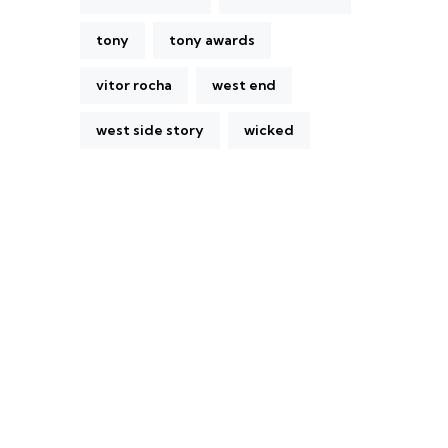
tony
tony awards
vitor rocha
west end
west side story
wicked
A Broadway Meme (BM) é uma das
maiores páginas sobre Teatro Musical no
Brasil. Desde julho de 2010 criamos nosso
espaço como uma página de humor, com
memes relacionados à Broadway e à cena
brasileira de Teatro Musical