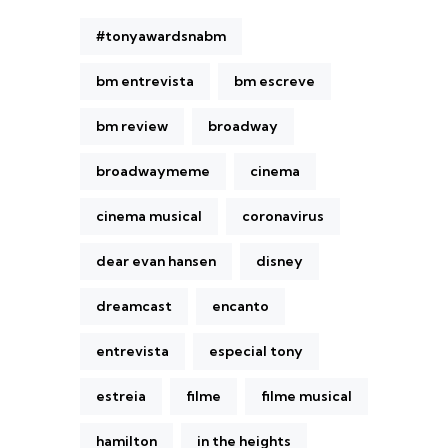
#tonyawardsnabm
bm entrevista
bm escreve
bm review
broadway
broadwaymeme
cinema
cinema musical
coronavirus
dear evan hansen
disney
dreamcast
encanto
entrevista
especial tony
estreia
filme
filme musical
hamilton
in the heights