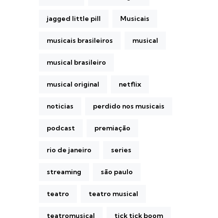
jagged little pill
Musicais
musicais brasileiros
musical
musical brasileiro
musical original
netflix
noticias
perdido nos musicais
podcast
premiação
rio de janeiro
series
streaming
são paulo
teatro
teatro musical
teatromusical
tick tick boom