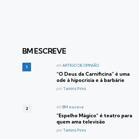
BM ESCREVE
Postado
em
ARTIGO DE OPINIÃO
em
“O Deus da Carnificina” é uma
ode à hipocrisia e à barbárie
Posted
por
Tamiris Pires
Postado
em
BM escreve
em
“Espelho Mágico” é teatro para
quem ama televisão
Posted
por
Tamiris Pires