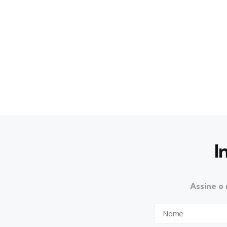
I
Assine o 