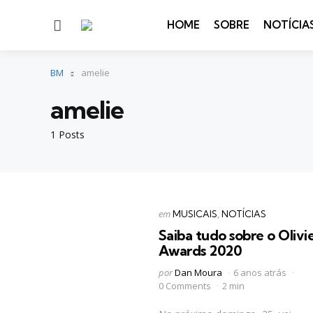
Menu
HOME
SOBRE
NOTÍCIA
BM
amelie
amelie
1 Posts
Categorias
Postado
em
MUSICAIS
NOTÍCIAS
em
Saiba tudo sobre o Olivi
Awards 2020
Postado
por
Dan Moura
6 anos atrás
por
0 Comments
2 min