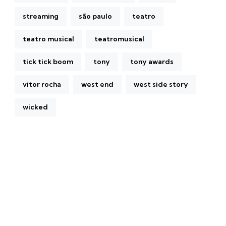
streaming
são paulo
teatro
teatro musical
teatromusical
tick tick boom
tony
tony awards
vitor rocha
west end
west side story
wicked
A Broadway Meme (BM) é uma das maiores páginas