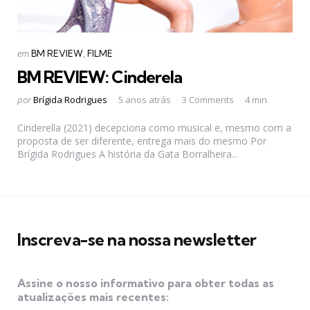
Categorias
Postado
em
BM REVIEW
FILME
em
BM REVIEW: Cinderela
Postado
por
Brígida Rodrigues
5 anos atrás
3 Comments
4 min
por
Cinderella (2021) decepciona como musical e, mesmo com a
proposta de ser diferente, entrega mais do mesmo Por
Brígida Rodrigues A história da Gata Borralheira...
Inscreva-se na nossa newsletter
Assine o nosso informativo para obter todas as
atualizações mais recentes: