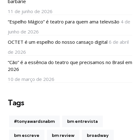
barbárie
11 de junho de 2026
“Espelho Mágico” é teatro para quem ama televisão
4 de
junho de 2026
OCTET é um espelho do nosso cansaço digital
6 de abril
de 2026
“Cão” é a essência do teatro que precisamos no Brasil em
2026
10 de março de 2026
Tags
#tonyawardsnabm
bm entrevista
bm escreve
bm review
broadway