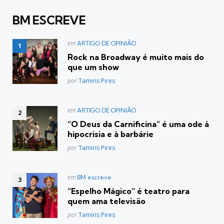
BM ESCREVE
Postado
em
ARTIGO DE OPINIÃO
em
Rock na Broadway é muito mais do
que um show
Posted
por
Tamiris Pires
Postado
em
ARTIGO DE OPINIÃO
em
“O Deus da Carnificina” é uma ode à
hipocrisia e à barbárie
Posted
por
Tamiris Pires
Postado
em
BM escreve
em
“Espelho Mágico” é teatro para
quem ama televisão
Posted
por
Tamiris Pires