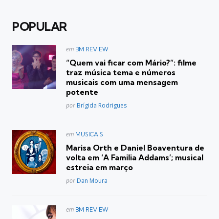
POPULAR
Postado
em
BM REVIEW
em
“Quem vai ficar com Mário?”: filme
traz música tema e números
musicais com uma mensagem
potente
Posted
por
Brígida Rodrigues
Postado
em
MUSICAIS
em
Marisa Orth e Daniel Boaventura de
volta em ‘A Familia Addams’; musical
estreia em março
Posted
por
Dan Moura
Postado
em
BM REVIEW
em