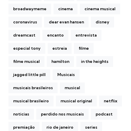
broadwaymeme
cinema
cinema musical
coronavirus
dear evan hansen
disney
dreamcast
encanto
entrevista
especial tony
estreia
filme
filme musical
hamilton
in the heights
jagged little pill
Musicais
musicais brasileiros
musical
musical brasileiro
musical original
netflix
noticias
perdido nos musicais
podcast
premiação
rio de janeiro
series