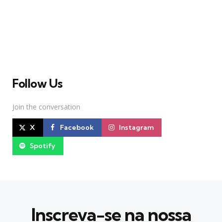
sobre Teatro Musical no Brasil. Desde julho de 2010
criamos nosso espaço como uma página de humor, com
memes relacionados à Broadway e à cena brasileira de
Teatro Musical
Follow Us
Join the conversation
X
Facebook
Instagram
Spotify
Inscreva-se na nossa