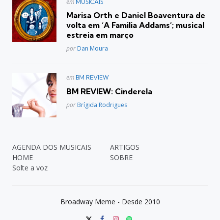
Postado
em
MUSICAIS
em
Marisa Orth e Daniel Boaventura de
volta em ‘A Familia Addams’; musical
estreia em março
Posted
por
Dan Moura
Postado
em
BM REVIEW
em
BM REVIEW: Cinderela
Posted
por
Brígida Rodrigues
AGENDA DOS MUSICAIS
ARTIGOS
HOME
SOBRE
Solte a voz
Broadway Meme - Desde 2010