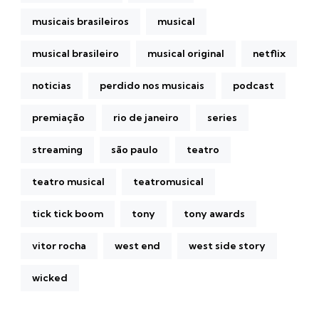
musicais brasileiros
musical
musical brasileiro
musical original
netflix
noticias
perdido nos musicais
podcast
premiação
rio de janeiro
series
streaming
são paulo
teatro
teatro musical
teatromusical
tick tick boom
tony
tony awards
vitor rocha
west end
west side story
wicked