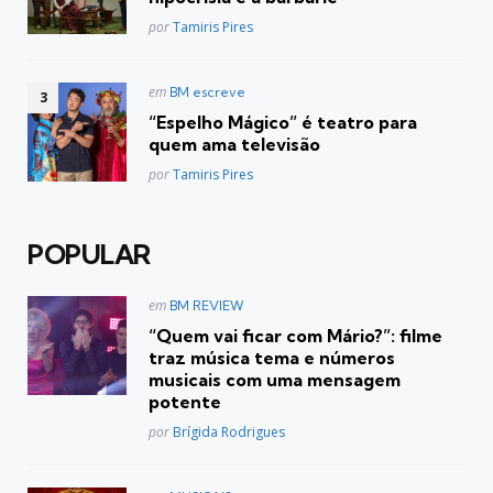
Posted
por
Tamiris Pires
Postado
em
BM escreve
em
“Espelho Mágico” é teatro para
quem ama televisão
Posted
por
Tamiris Pires
POPULAR
Postado
em
BM REVIEW
em
“Quem vai ficar com Mário?”: filme
traz música tema e números
musicais com uma mensagem
potente
Posted
por
Brígida Rodrigues