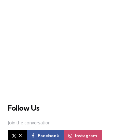
A Broadway Meme (BM) é uma das maiores páginas
sobre Teatro Musical no Brasil. Desde julho de 2010
criamos nosso espaço como uma página de humor, com
memes relacionados à Broadway e à cena brasileira de
Teatro Musical
Follow Us
Join the conversation
X
Facebook
Instagram