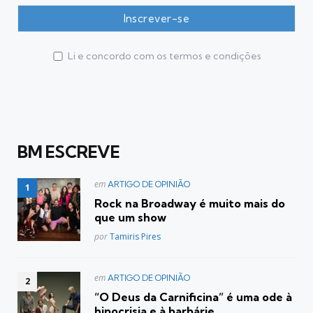
Li e concordo com os termos e condições
BM ESCREVE
Postado
em
ARTIGO DE OPINIÃO
em
Rock na Broadway é muito mais do
que um show
Posted
por
Tamiris Pires
Postado
em
ARTIGO DE OPINIÃO
em
“O Deus da Carnificina” é uma ode à
hipocrisia e à barbárie