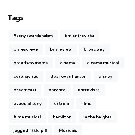
Tags
#tonyawardsnabm
bm entrevista
bm escreve
bm review
broadway
broadwaymeme
cinema
cinema musical
coronavirus
dear evan hansen
disney
dreamcast
encanto
entrevista
especial tony
estreia
filme
filme musical
hamilton
in the heights
jagged little pill
Musicais