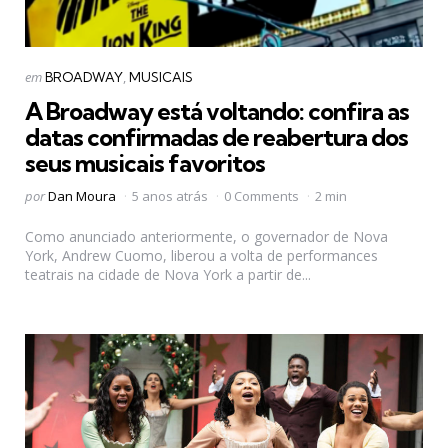
Categorias
Postado
em
BROADWAY
MUSICAIS
em
A Broadway está voltando: confira as
datas confirmadas de reabertura dos
seus musicais favoritos
Postado
por
Dan Moura
5 anos atrás
0 Comments
2 min
por
Como anunciado anteriormente, o governador de Nova
York, Andrew Cuomo, liberou a volta de performances
teatrais na cidade de Nova York a partir de...