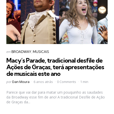
Categorias
Postado
em
BROADWAY
MUSICAIS
em
Macy’s Parade, tradicional desfile de
Ações de Graças, terá apresentações
de musicais este ano
Postado
por
Dan Moura
6 anos atrás
0 Comments
1 min
por
Parece que vai dar para matar um pouquinho as saudades
da Broadway esse fim de ano! A tradicional Desfile de Ação
de Graças da...