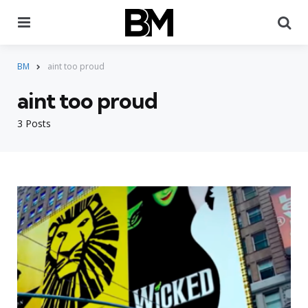
Menu
Pr
BM
aint too proud
aint too proud
3 Posts