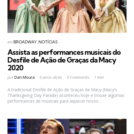
Categorias
Postado
em
BROADWAY
NOTÍCIAS
em
Assista as performances musicais do
Desfile de Ação de Graças da Macy
2020
Postado
por
Dan Moura
6 anos atrás
0 Comments
1 min
por
A tradicional Desfile de Ação de Graças da Macy (Macy’s
Thanksgiving Day Parade) aconteceu hoje e trouxe algumas
performances de musicais para aquecer nosso...