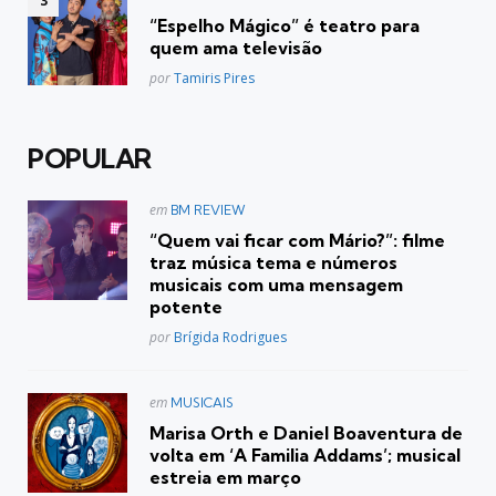
em
“Espelho Mágico” é teatro para
quem ama televisão
Posted
por
Tamiris Pires
POPULAR
Postado
em
BM REVIEW
em
“Quem vai ficar com Mário?”: filme
traz música tema e números
musicais com uma mensagem
potente
Posted
por
Brígida Rodrigues
Postado
em
MUSICAIS
em
Marisa Orth e Daniel Boaventura de
volta em ‘A Familia Addams’; musical
estreia em março