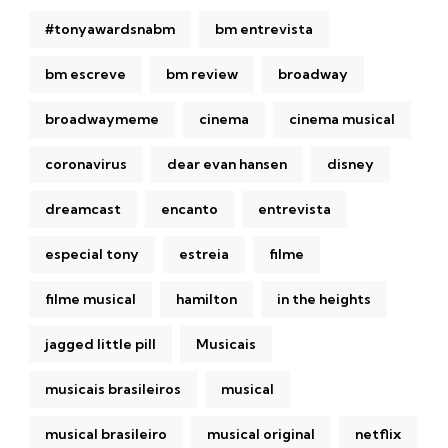
#tonyawardsnabm
bm entrevista
bm escreve
bm review
broadway
broadwaymeme
cinema
cinema musical
coronavirus
dear evan hansen
disney
dreamcast
encanto
entrevista
especial tony
estreia
filme
filme musical
hamilton
in the heights
jagged little pill
Musicais
musicais brasileiros
musical
musical brasileiro
musical original
netflix