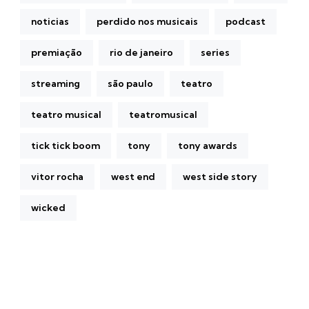
noticias
perdido nos musicais
podcast
premiação
rio de janeiro
series
streaming
são paulo
teatro
teatro musical
teatromusical
tick tick boom
tony
tony awards
vitor rocha
west end
west side story
wicked