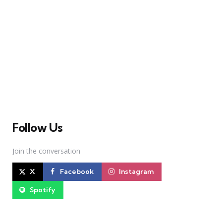
A Broadway Meme (BM) é uma das maiores páginas
sobre Teatro Musical no Brasil. Desde julho de 2010
criamos nosso espaço como uma página de humor, com
memes relacionados à Broadway e à cena brasileira de
Teatro Musical
Follow Us
Join the conversation
X
Facebook
Instagram
Spotify