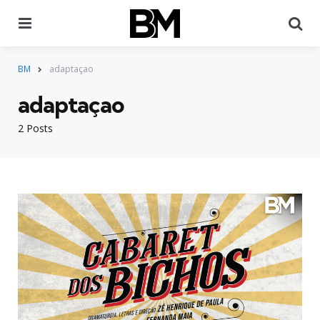
Menu
Pr
BM
adaptaçao
adaptaçao
2 Posts