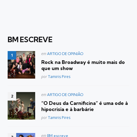
BM ESCREVE
Postado
em
ARTIGO DE OPINIÃO
em
Rock na Broadway é muito mais do
que um show
Posted
por
Tamiris Pires
Postado
em
ARTIGO DE OPINIÃO
em
“O Deus da Carnificina” é uma ode à
hipocrisia e à barbárie
Posted
por
Tamiris Pires
Postado
em
BM escreve