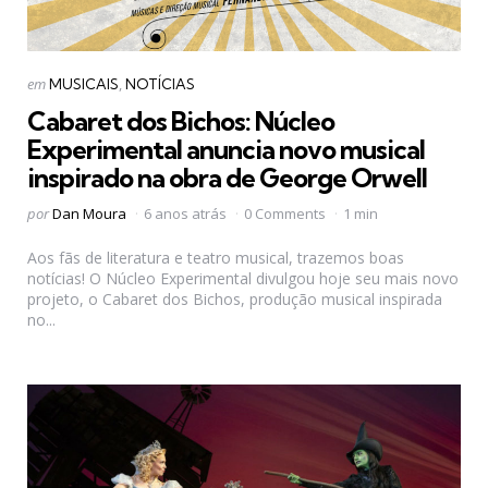
Categorias
Postado
em
MUSICAIS
NOTÍCIAS
em
Cabaret dos Bichos: Núcleo
Experimental anuncia novo musical
inspirado na obra de George Orwell
Postado
por
Dan Moura
6 anos atrás
0 Comments
1 min
por
Aos fãs de literatura e teatro musical, trazemos boas
notícias! O Núcleo Experimental divulgou hoje seu mais novo
projeto, o Cabaret dos Bichos, produção musical inspirada
no...