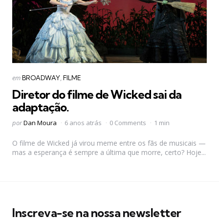
Categorias
Postado
em
BROADWAY
FILME
em
Diretor do filme de Wicked sai da
adaptação.
Postado
por
Dan Moura
6 anos atrás
0 Comments
1 min
por
O filme de Wicked já virou meme entre os fãs de musicais —
mas a esperança é sempre a última que morre, certo? Hoje...
Inscreva-se na nossa newsletter