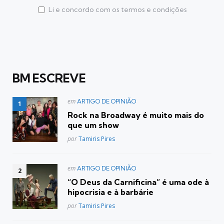
Li e concordo com os termos e condições
BM ESCREVE
Postado
em
ARTIGO DE OPINIÃO
em
Rock na Broadway é muito mais do
que um show
Posted
por
Tamiris Pires
Postado
em
ARTIGO DE OPINIÃO
em
“O Deus da Carnificina” é uma ode à
hipocrisia e à barbárie
Posted
por
Tamiris Pires