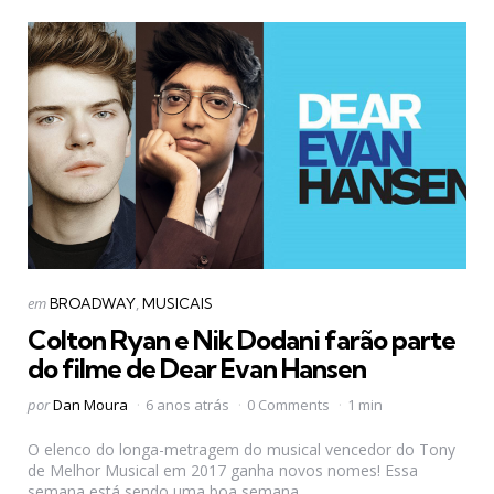
Categorias
Postado
em
BROADWAY
MUSICAIS
em
Colton Ryan e Nik Dodani farão parte
do filme de Dear Evan Hansen
Postado
por
Dan Moura
6 anos atrás
0 Comments
1 min
por
O elenco do longa-metragem do musical vencedor do Tony
de Melhor Musical em 2017 ganha novos nomes! Essa
semana está sendo uma boa semana...