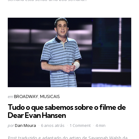
Categorias
Postado
em
BROADWAY
MUSICAIS
em
Tudo o que sabemos sobre o filme de
Dear Evan Hansen
Postado
por
Dan Moura
6 anos atrás
1 Comment
4 min
por
Post traduzido e adaptado do artigo de Savannah Walsh da