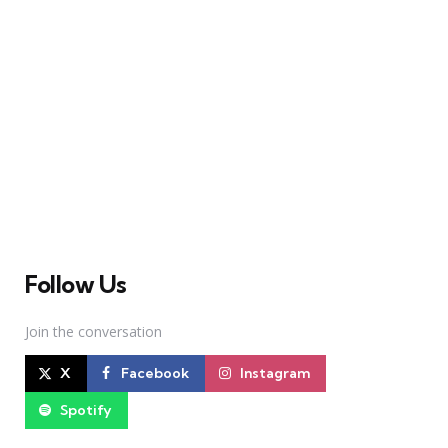
A Broadway Meme (BM) é uma das maiores páginas
sobre Teatro Musical no Brasil. Desde julho de 2010
criamos nosso espaço como uma página de humor, com
memes relacionados à Broadway e à cena brasileira de
Teatro Musical
Follow Us
Join the conversation
X
Facebook
Instagram
Spotify