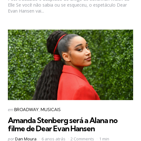
Elle Se você não sabia ou se esqueceu, o espetáculo Dear
Evan Hansen vai...
Categorias
Postado
em
BROADWAY
MUSICAIS
em
Amanda Stenberg será a Alana no
filme de Dear Evan Hansen
Postado
por
Dan Moura
6 anos atrás
2 Comments
1 min