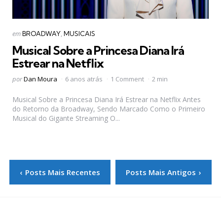
Categorias
Postado
em
BROADWAY
MUSICAIS
em
Musical Sobre a Princesa Diana Irá
Estrear na Netflix
Postado
por
Dan Moura
6 anos atrás
1 Comment
2 min
por
Musical Sobre a Princesa Diana Irá Estrear na Netflix Antes
do Retorno da Broadway, Sendo Marcado Como o Primeiro
Musical do Gigante Streaming O...
Paginação
Posts Mais Recentes
Posts Mais Antigos
de
posts