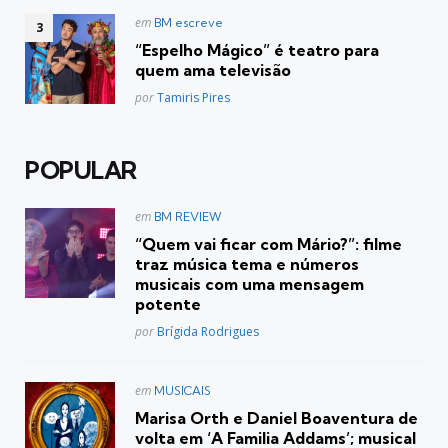
Postado
em
BM escreve
em
“Espelho Mágico” é teatro para
quem ama televisão
Posted
por
Tamiris Pires
POPULAR
Postado
em
BM REVIEW
em
“Quem vai ficar com Mário?”: filme
traz música tema e números
musicais com uma mensagem
potente
Posted
por
Brígida Rodrigues
Postado
em
MUSICAIS
em
Marisa Orth e Daniel Boaventura de
volta em ‘A Familia Addams’; musical