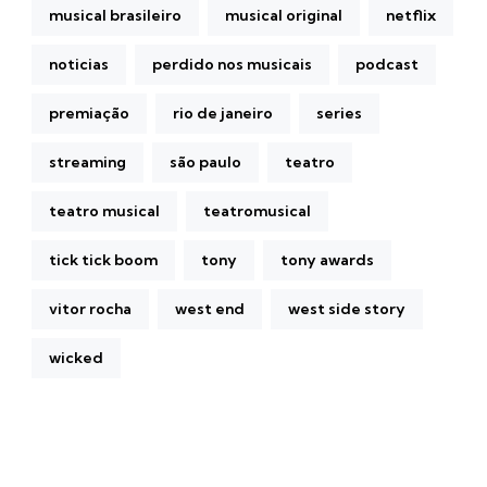
musical brasileiro
musical original
netflix
noticias
perdido nos musicais
podcast
premiação
rio de janeiro
series
streaming
são paulo
teatro
teatro musical
teatromusical
tick tick boom
tony
tony awards
vitor rocha
west end
west side story
wicked