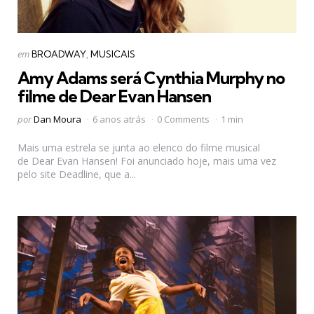
Categorias
Postado
em
BROADWAY
MUSICAIS
em
Amy Adams será Cynthia Murphy no
filme de Dear Evan Hansen
Postado
por
Dan Moura
6 anos atrás
0 Comments
1 min
por
Mais uma estrela se junta ao elenco do filme musical
de Dear Evan Hansen! Foi anunciado hoje, mais uma vez
pelo site Deadline, que a...