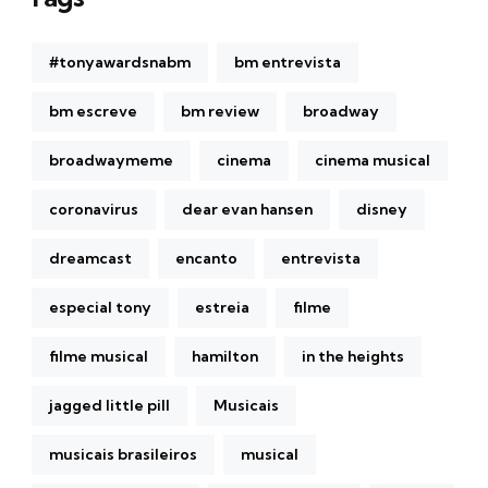
#tonyawardsnabm
bm entrevista
bm escreve
bm review
broadway
broadwaymeme
cinema
cinema musical
coronavirus
dear evan hansen
disney
dreamcast
encanto
entrevista
especial tony
estreia
filme
filme musical
hamilton
in the heights
jagged little pill
Musicais
musicais brasileiros
musical