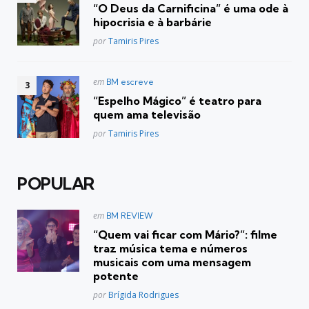
em
“O Deus da Carnificina” é uma ode à
hipocrisia e à barbárie
Posted
por
Tamiris Pires
Postado
em
BM escreve
em
“Espelho Mágico” é teatro para
quem ama televisão
Posted
por
Tamiris Pires
POPULAR
Postado
em
BM REVIEW
em
“Quem vai ficar com Mário?”: filme
traz música tema e números
musicais com uma mensagem
potente
Posted
por
Brígida Rodrigues