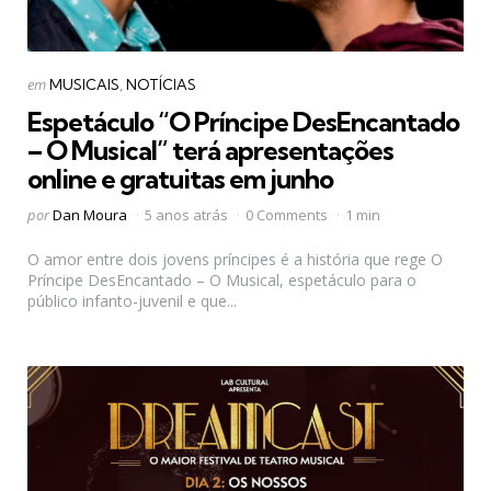
Categorias
Postado
em
MUSICAIS
NOTÍCIAS
em
Espetáculo “O Príncipe DesEncantado
– O Musical” terá apresentações
online e gratuitas em junho
Postado
por
Dan Moura
5 anos atrás
0 Comments
1 min
por
O amor entre dois jovens príncipes é a história que rege O
Príncipe DesEncantado – O Musical, espetáculo para o
público infanto-juvenil e que...