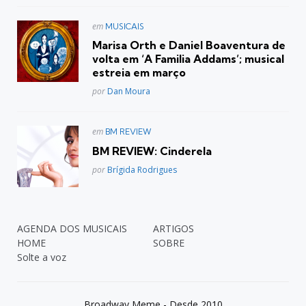
Postado
em
MUSICAIS
em
Marisa Orth e Daniel Boaventura de
volta em ‘A Familia Addams’; musical
estreia em março
Posted
por
Dan Moura
Postado
em
BM REVIEW
em
BM REVIEW: Cinderela
Posted
por
Brígida Rodrigues
AGENDA DOS MUSICAIS
ARTIGOS
HOME
SOBRE
Solte a voz
Broadway Meme - Desde 2010