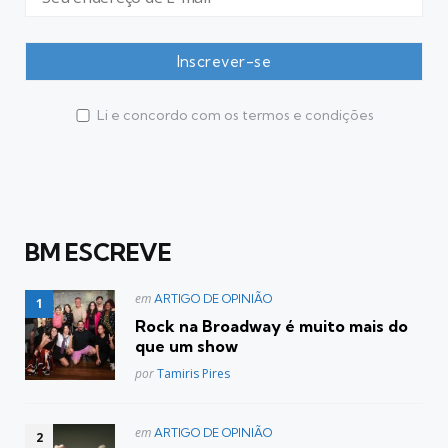
Li e concordo com os termos e condições
BM ESCREVE
Postado
em
ARTIGO DE OPINIÃO
em
Rock na Broadway é muito mais do
que um show
Posted
por
Tamiris Pires
Postado
em
ARTIGO DE OPINIÃO