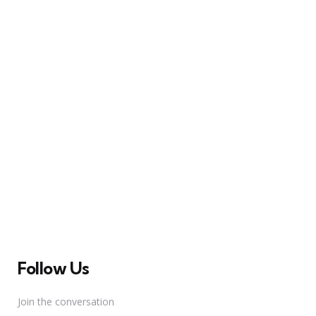
A Broadway Meme (BM) é uma das maiores páginas
sobre Teatro Musical no Brasil. Desde julho de 2010
criamos nosso espaço como uma página de humor, com
memes relacionados à Broadway e à cena brasileira de
Teatro Musical
Follow Us
Join the conversation