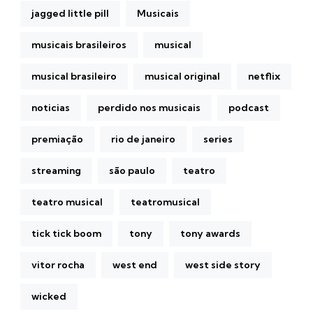
jagged little pill
Musicais
musicais brasileiros
musical
musical brasileiro
musical original
netflix
noticias
perdido nos musicais
podcast
premiação
rio de janeiro
series
streaming
são paulo
teatro
teatro musical
teatromusical
tick tick boom
tony
tony awards
vitor rocha
west end
west side story
wicked