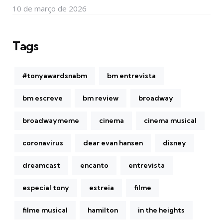
10 de março de 2026
Tags
#tonyawardsnabm
bm entrevista
bm escreve
bm review
broadway
broadwaymeme
cinema
cinema musical
coronavirus
dear evan hansen
disney
dreamcast
encanto
entrevista
especial tony
estreia
filme
filme musical
hamilton
in the heights