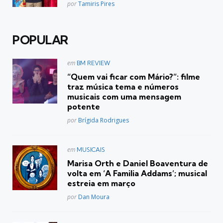
Posted
por
Tamiris Pires
POPULAR
Postado
em
BM REVIEW
em
“Quem vai ficar com Mário?”: filme
traz música tema e números
musicais com uma mensagem
potente
Posted
por
Brígida Rodrigues
Postado
em
MUSICAIS
em
Marisa Orth e Daniel Boaventura de
volta em ‘A Familia Addams’; musical
estreia em março
Posted
por
Dan Moura