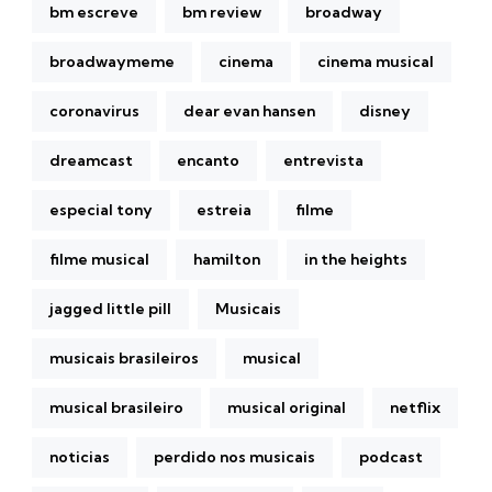
bm escreve
bm review
broadway
broadwaymeme
cinema
cinema musical
coronavirus
dear evan hansen
disney
dreamcast
encanto
entrevista
especial tony
estreia
filme
filme musical
hamilton
in the heights
jagged little pill
Musicais
musicais brasileiros
musical
musical brasileiro
musical original
netflix
noticias
perdido nos musicais
podcast