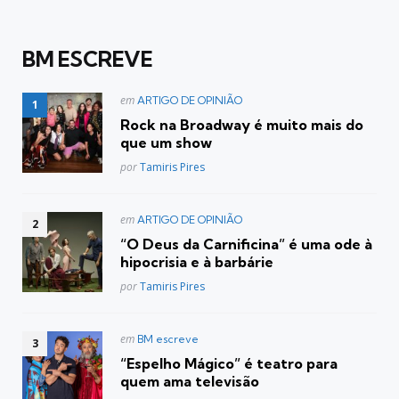
BM ESCREVE
Postado
em
ARTIGO DE OPINIÃO
em
Rock na Broadway é muito mais do
que um show
Posted
por
Tamiris Pires
Postado
em
ARTIGO DE OPINIÃO
em
“O Deus da Carnificina” é uma ode à
hipocrisia e à barbárie
Posted
por
Tamiris Pires
Postado
em
BM escreve
em
“Espelho Mágico” é teatro para
quem ama televisão