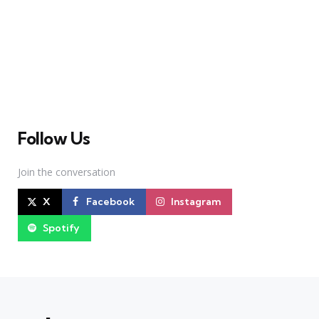
A Broadway Meme (BM) é uma das maiores páginas
sobre Teatro Musical no Brasil. Desde julho de 2010
criamos nosso espaço como uma página de humor, com
memes relacionados à Broadway e à cena brasileira de
Teatro Musical
Follow Us
Join the conversation
X
Facebook
Instagram
Spotify