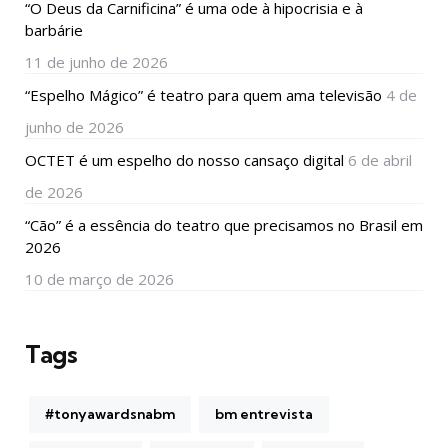
“O Deus da Carnificina” é uma ode à hipocrisia e à
barbárie
11 de junho de 2026
“Espelho Mágico” é teatro para quem ama televisão
4 de
junho de 2026
OCTET é um espelho do nosso cansaço digital
6 de abril
de 2026
“Cão” é a essência do teatro que precisamos no Brasil em
2026
10 de março de 2026
Tags
#tonyawardsnabm
bm entrevista