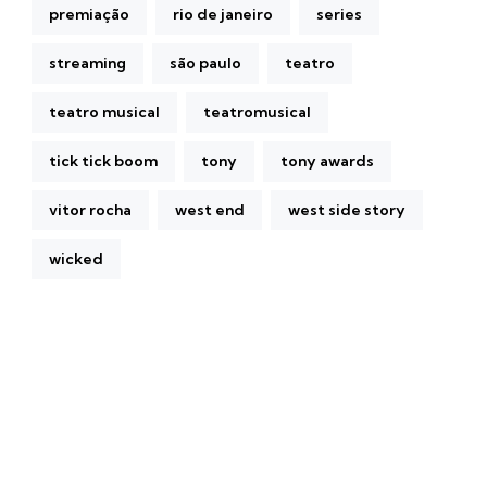
premiação
rio de janeiro
series
streaming
são paulo
teatro
teatro musical
teatromusical
tick tick boom
tony
tony awards
vitor rocha
west end
west side story
wicked