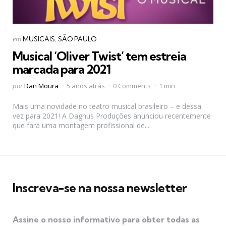
Categorias
Postado
em
MUSICAIS
SÃO PAULO
em
Musical ‘Oliver Twist’ tem estreia
marcada para 2021
Postado
por
Dan Moura
5 anos atrás
0 Comments
1 min
por
Mais uma novidade no teatro musical brasileiro – e dessa
vez para 2021! A Dagnus Produções anunciou recentemente
que fará uma montagem profissional de...
Inscreva-se na nossa newsletter
Assine o nosso informativo para obter todas as