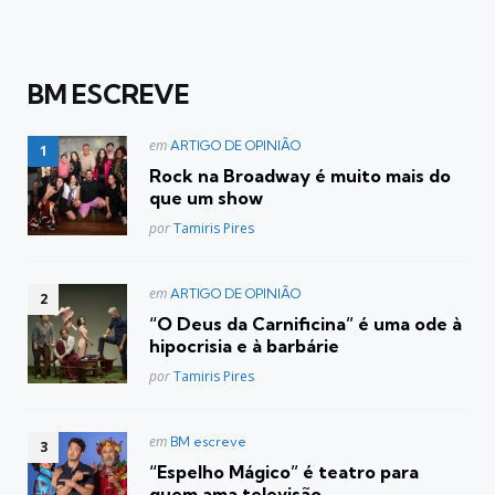
BM ESCREVE
Postado
em
ARTIGO DE OPINIÃO
em
Rock na Broadway é muito mais do
que um show
Posted
por
Tamiris Pires
Postado
em
ARTIGO DE OPINIÃO
em
“O Deus da Carnificina” é uma ode à
hipocrisia e à barbárie
Posted
por
Tamiris Pires
Postado
em
BM escreve
em
“Espelho Mágico” é teatro para
quem ama televisão