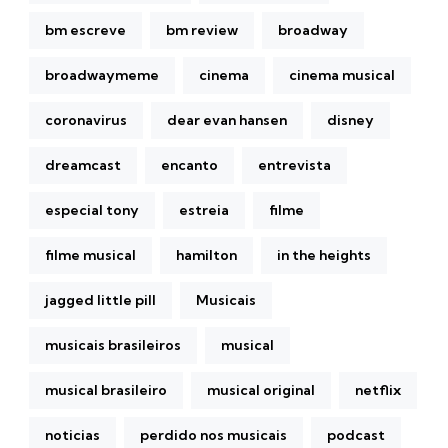
bm escreve
bm review
broadway
broadwaymeme
cinema
cinema musical
coronavirus
dear evan hansen
disney
dreamcast
encanto
entrevista
especial tony
estreia
filme
filme musical
hamilton
in the heights
jagged little pill
Musicais
musicais brasileiros
musical
musical brasileiro
musical original
netflix
noticias
perdido nos musicais
podcast