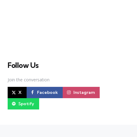
A Broadway Meme (BM) é uma das maiores páginas
sobre Teatro Musical no Brasil. Desde julho de 2010
criamos nosso espaço como uma página de humor, com
memes relacionados à Broadway e à cena brasileira de
Teatro Musical
Follow Us
Join the conversation
X
Facebook
Instagram
Spotify