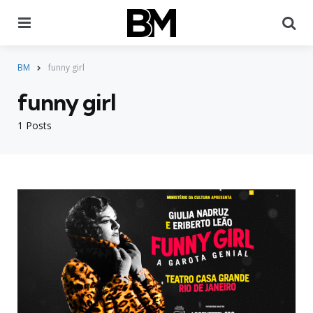
Menu
Pr
BM
funny girl
funny girl
1 Posts