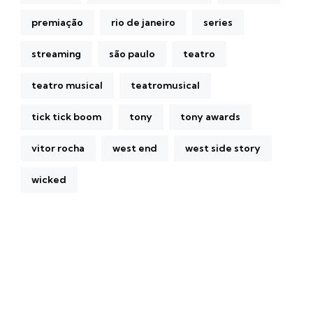
premiação
rio de janeiro
series
streaming
são paulo
teatro
teatro musical
teatromusical
tick tick boom
tony
tony awards
vitor rocha
west end
west side story
wicked