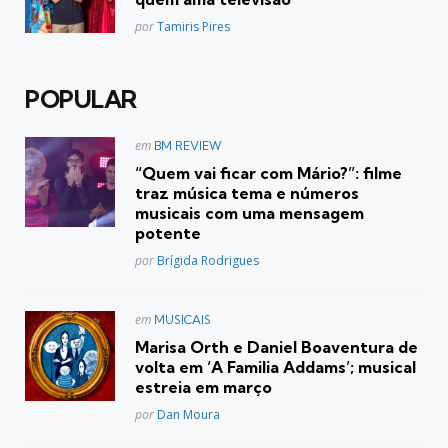
Posted
por
Tamiris Pires
POPULAR
Postado
em
BM REVIEW
em
“Quem vai ficar com Mário?”: filme
traz música tema e números
musicais com uma mensagem
potente
Posted
por
Brígida Rodrigues
Postado
em
MUSICAIS
em
Marisa Orth e Daniel Boaventura de
volta em ‘A Familia Addams’; musical
estreia em março
Posted
por
Dan Moura