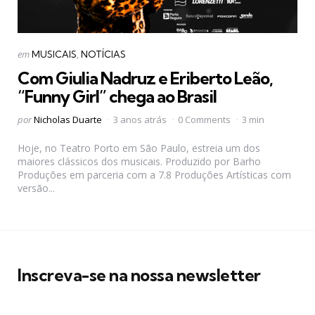
Categorias
Postado
em
MUSICAIS
NOTÍCIAS
em
Com Giulia Nadruz e Eriberto Leão,
“Funny Girl” chega ao Brasil
Postado
por
Nicholas Duarte
3 anos atrás
0 Comments
3 min
por
Hoje, no Teatro Porto em São Paulo, estreia um dos
maiores clássicos dos musicais. Produzido por Barho
Produções em parceria com a 7.8 Produções Artísticas com
versão...
Inscreva-se na nossa newsletter