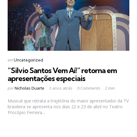
Categorias
Postado
em
Uncategorized
em
“Silvio Santos Vem Aí!” retorna em
apresentações especiais
Postado
por
Nicholas Duarte
3 anos atrás
0 Comments
2 min
por
Musical que retrata a trajetória do maior apresentador da TV
brasileira se apresenta nos dias 22 e 23 de abril no Teatro
Procópio Ferreira...