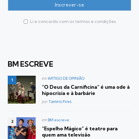
Li e concordo com os termos e condições
BM ESCREVE
Postado
em
ARTIGO DE OPINIÃO
em
“O Deus da Carnificina” é uma ode à
hipocrisia e à barbárie
Posted
por
Tamiris Pires
Postado
em
BM escreve
em
“Espelho Mágico” é teatro para
quem ama televisão