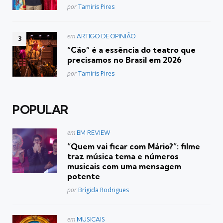
Posted
por
Tamiris Pires
Postado
em
ARTIGO DE OPINIÃO
em
“Cão” é a essência do teatro que
precisamos no Brasil em 2026
Posted
por
Tamiris Pires
POPULAR
Postado
em
BM REVIEW
em
“Quem vai ficar com Mário?”: filme
traz música tema e números
musicais com uma mensagem
potente
Posted
por
Brígida Rodrigues
Postado
em
MUSICAIS