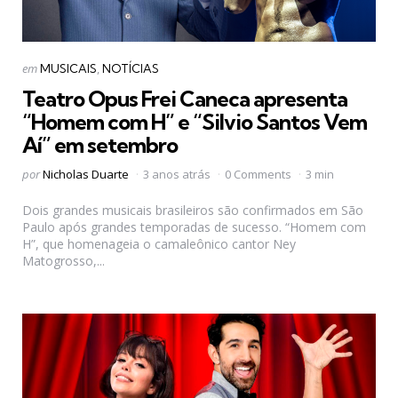
Categorias
Postado
em
MUSICAIS
NOTÍCIAS
em
Teatro Opus Frei Caneca apresenta
“Homem com H” e “Silvio Santos Vem
Aí” em setembro
Postado
por
Nicholas Duarte
3 anos atrás
0 Comments
3 min
por
Dois grandes musicais brasileiros são confirmados em São
Paulo após grandes temporadas de sucesso. “Homem com
H”, que homenageia o camaleônico cantor Ney
Matogrosso,...