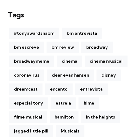
Tags
#tonyawardsnabm
bm entrevista
bm escreve
bm review
broadway
broadwaymeme
cinema
cinema musical
coronavirus
dear evan hansen
disney
dreamcast
encanto
entrevista
especial tony
estreia
filme
filme musical
hamilton
in the heights
jagged little pill
Musicais