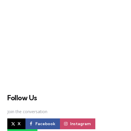
A Broadway Meme (BM) é uma das maiores páginas
sobre Teatro Musical no Brasil. Desde julho de 2010
criamos nosso espaço como uma página de humor, com
memes relacionados à Broadway e à cena brasileira de
Teatro Musical
Follow Us
Join the conversation
X
Facebook
Instagram