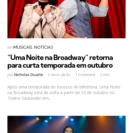
Categorias
Postado
em
MUSICAIS
NOTÍCIAS
em
“Uma Noite na Broadway” retorna
para curta temporada em outubro
Postado
por
Nicholas Duarte
3 anos atrás
1 Comment
2 min
por
Após uma temporada de sucesso de bilheteria, Uma Noite
na Broadway está de volta a partir de 10 de outubro no
Teatro Santander em...