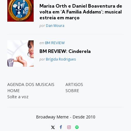
em
Marisa Orth e Daniel Boaventura de
volta em ‘A Familia Addams’; musical
estreia em março
Posted
por
Dan Moura
Postado
em
BM REVIEW
em
BM REVIEW: Cinderela
Posted
por
Brígida Rodrigues
AGENDA DOS MUSICAIS
ARTIGOS
HOME
SOBRE
Solte a voz
Broadway Meme - Desde 2010