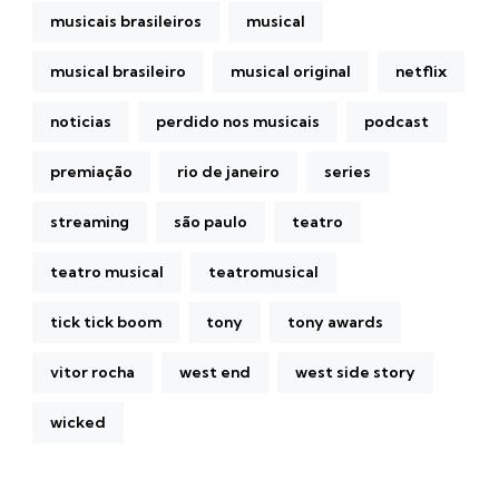
musicais brasileiros
musical
musical brasileiro
musical original
netflix
noticias
perdido nos musicais
podcast
premiação
rio de janeiro
series
streaming
são paulo
teatro
teatro musical
teatromusical
tick tick boom
tony
tony awards
vitor rocha
west end
west side story
wicked