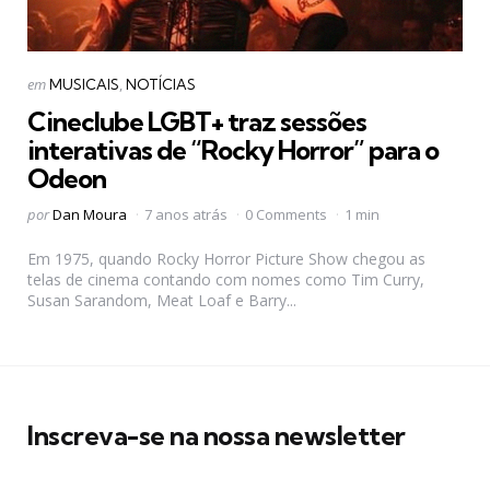
Categorias
Postado
em
MUSICAIS
NOTÍCIAS
em
Cineclube LGBT+ traz sessões
interativas de “Rocky Horror” para o
Odeon
Postado
por
Dan Moura
7 anos atrás
0 Comments
1 min
por
Em 1975, quando Rocky Horror Picture Show chegou as
telas de cinema contando com nomes como Tim Curry,
Susan Sarandom, Meat Loaf e Barry...
Inscreva-se na nossa newsletter