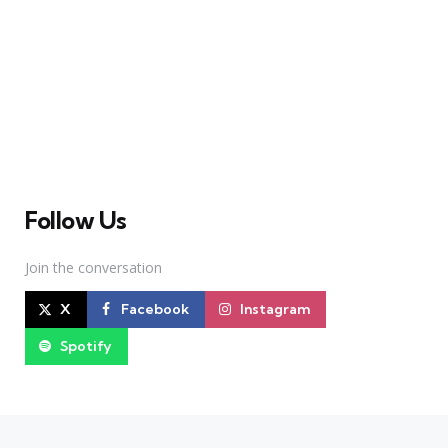
A Broadway Meme (BM) é uma das maiores páginas
sobre Teatro Musical no Brasil. Desde julho de 2010
criamos nosso espaço como uma página de humor, com
memes relacionados à Broadway e à cena brasileira de
Teatro Musical
Follow Us
Join the conversation
X
Facebook
Instagram
Spotify