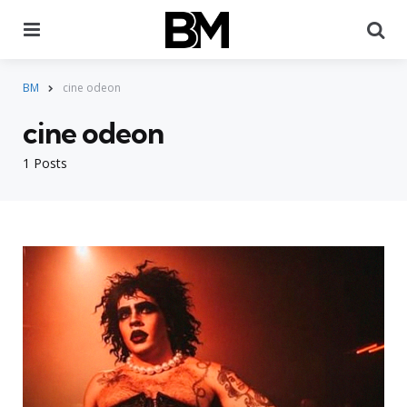
Menu
Pr
BM
cine odeon
cine odeon
1 Posts