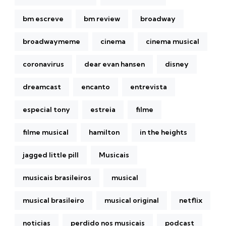
bm escreve
bm review
broadway
broadwaymeme
cinema
cinema musical
coronavirus
dear evan hansen
disney
dreamcast
encanto
entrevista
especial tony
estreia
filme
filme musical
hamilton
in the heights
jagged little pill
Musicais
musicais brasileiros
musical
musical brasileiro
musical original
netflix
noticias
perdido nos musicais
podcast