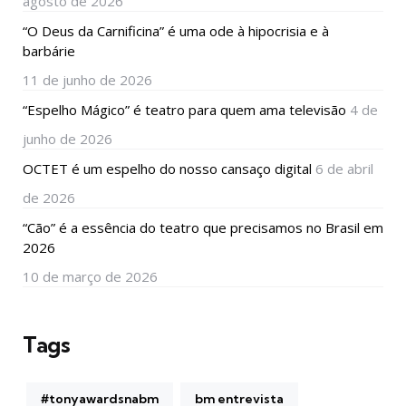
agosto de 2026
“O Deus da Carnificina” é uma ode à hipocrisia e à
barbárie
11 de junho de 2026
“Espelho Mágico” é teatro para quem ama televisão
4 de
junho de 2026
OCTET é um espelho do nosso cansaço digital
6 de abril
de 2026
“Cão” é a essência do teatro que precisamos no Brasil em
2026
10 de março de 2026
Tags
#tonyawardsnabm
bm entrevista