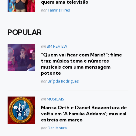
quem ama televisão
Posted
por
Tamiris Pires
POPULAR
Postado
em
BM REVIEW
em
“Quem vai ficar com Mário?”: filme
traz música tema e números
musicais com uma mensagem
potente
Posted
por
Brígida Rodrigues
Postado
em
MUSICAIS
em
Marisa Orth e Daniel Boaventura de
volta em ‘A Familia Addams’; musical
estreia em março
Posted
por
Dan Moura