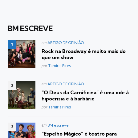
BM ESCREVE
Postado
em
ARTIGO DE OPINIÃO
em
Rock na Broadway é muito mais do
que um show
Posted
por
Tamiris Pires
Postado
em
ARTIGO DE OPINIÃO
em
“O Deus da Carnificina” é uma ode à
hipocrisia e à barbárie
Posted
por
Tamiris Pires
Postado
em
BM escreve
em
“Espelho Mágico” é teatro para