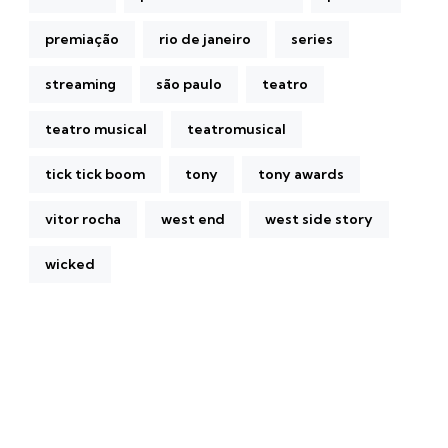
premiação
rio de janeiro
series
streaming
são paulo
teatro
teatro musical
teatromusical
tick tick boom
tony
tony awards
vitor rocha
west end
west side story
wicked