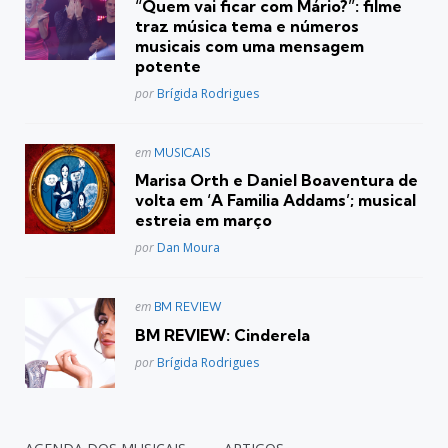
“Quem vai ficar com Mário?”: filme
traz música tema e números
musicais com uma mensagem
potente
Posted
por
Brígida Rodrigues
Postado
em
MUSICAIS
em
Marisa Orth e Daniel Boaventura de
volta em ‘A Familia Addams’; musical
estreia em março
Posted
por
Dan Moura
Postado
em
BM REVIEW
em
BM REVIEW: Cinderela
Posted
por
Brígida Rodrigues