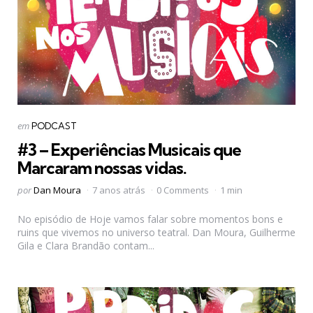
Categorias
Postado
em
PODCAST
em
#3 – Experiências Musicais que
Marcaram nossas vidas.
Postado
por
Dan Moura
7 anos atrás
0 Comments
1 min
por
No episódio de Hoje vamos falar sobre momentos bons e
ruins que vivemos no universo teatral. Dan Moura, Guilherme
Gila e Clara Brandão contam...