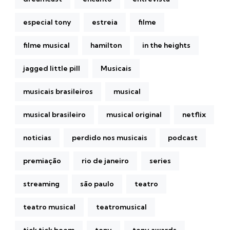
especial tony
estreia
filme
filme musical
hamilton
in the heights
jagged little pill
Musicais
musicais brasileiros
musical
musical brasileiro
musical original
netflix
noticias
perdido nos musicais
podcast
premiação
rio de janeiro
series
streaming
são paulo
teatro
teatro musical
teatromusical