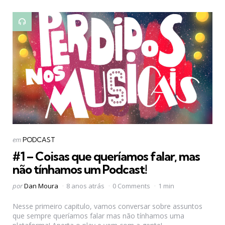
Categorias
Postado
em
PODCAST
em
#1 – Coisas que queríamos falar, mas
não tínhamos um Podcast!
Postado
por
Dan Moura
8 anos atrás
0 Comments
1 min
por
Nesse primeiro capitulo, vamos conversar sobre assuntos
que sempre queríamos falar mas não tínhamos uma