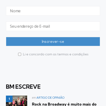
Li e concordo com os termos e condições
BM ESCREVE
Postado
em
ARTIGO DE OPINIÃO
em
Rock na Broadway é muito mais do