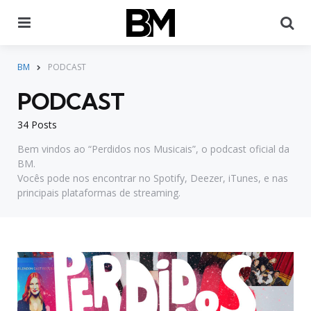
Menu
Pr
BM
PODCAST
PODCAST
34 Posts
Bem vindos ao “Perdidos nos Musicais”, o podcast oficial da
BM.
Vocês pode nos encontrar no Spotify, Deezer, iTunes, e nas
principais plataformas de streaming.