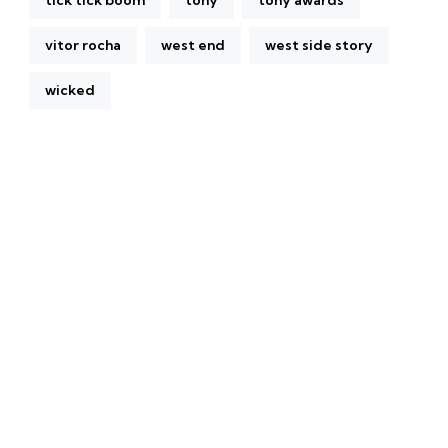
tick tick boom
tony
tony awards
vitor rocha
west end
west side story
wicked
A Broadway Meme (BM) é uma das maiores páginas
sobre Teatro Musical no Brasil. Desde julho de 2010
criamos nosso espaço como uma página de humor, com
memes relacionados à Broadway e à cena brasileira de
Teatro Musical