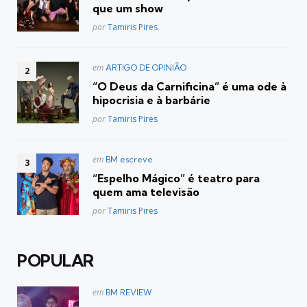
que um show
Posted
por
Tamiris Pires
Postado
em
ARTIGO DE OPINIÃO
em
“O Deus da Carnificina” é uma ode à
hipocrisia e à barbárie
Posted
por
Tamiris Pires
Postado
em
BM escreve
em
“Espelho Mágico” é teatro para
quem ama televisão
Posted
por
Tamiris Pires
POPULAR
Postado
em
BM REVIEW
em