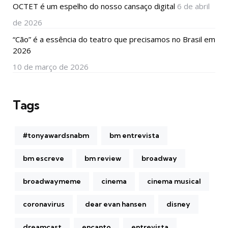
OCTET é um espelho do nosso cansaço digital
6 de abril
de 2026
“Cão” é a essência do teatro que precisamos no Brasil em
2026
10 de março de 2026
Tags
#tonyawardsnabm
bm entrevista
bm escreve
bm review
broadway
broadwaymeme
cinema
cinema musical
coronavirus
dear evan hansen
disney
dreamcast
encanto
entrevista