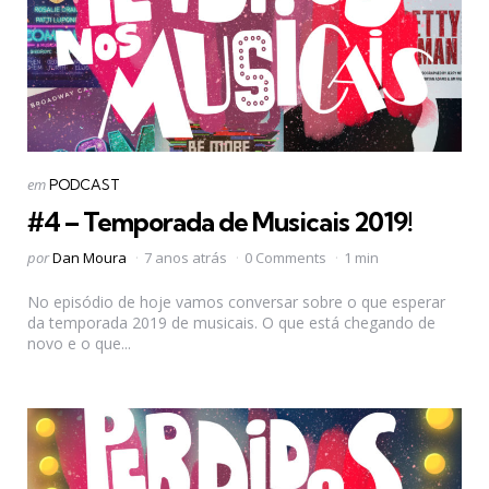
Categorias
Postado
em
PODCAST
em
#4 – Temporada de Musicais 2019!
Postado
por
Dan Moura
7 anos atrás
0 Comments
1 min
por
No episódio de hoje vamos conversar sobre o que esperar
da temporada 2019 de musicais. O que está chegando de
novo e o que...