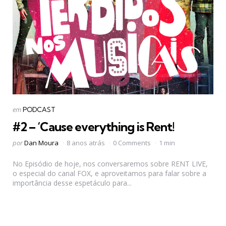
Categorias
Postado
em
PODCAST
em
#2 – ‘Cause everything is Rent!
Postado
por
Dan Moura
8 anos atrás
0 Comments
1 min
por
No Episódio de hoje, nos conversaremos sobre RENT LIVE,
o especial do canal FOX, e aproveitamos para falar sobre a
importância desse espetáculo para...