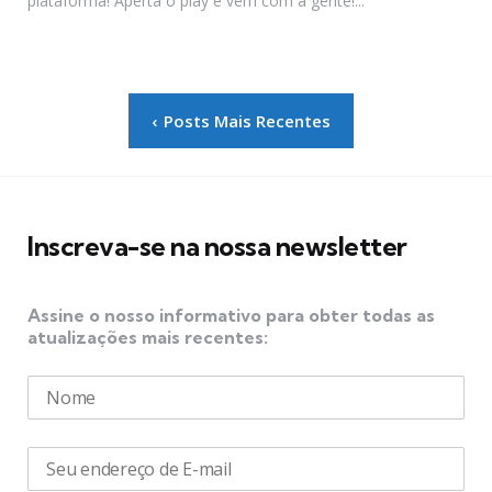
plataforma! Aperta o play e vem com a gente!...
Paginação
Posts Mais Recentes
de
posts
Inscreva-se na nossa newsletter
Assine o nosso informativo para obter todas as
atualizações mais recentes: