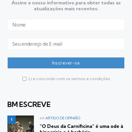
Assine o nosso informativo para obter todas as
atualizações mais recentes:
Li e concordo com os termos e condições
BM ESCREVE
Postado
em
ARTIGO DE OPINIÃO
em
“O Deus da Carnificina” é uma ode à
hipocrisia e à barbárie