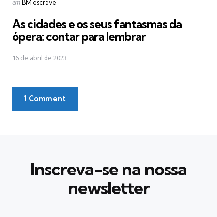
Postado
em
BM escreve
em
As cidades e os seus fantasmas da
ópera: contar para lembrar
16 de abril de 2023
1 Comment
Inscreva-se na nossa
newsletter