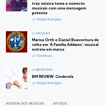
traz música tema e números
musicais com uma mensagem
potente
Posted
por
Brígida Rodrigues
Postado
em
MUSICAIS
em
Marisa Orth e Daniel Boaventura de
volta em ‘A Familia Addams’; musical
estreia em março
Posted
por
Dan Moura
Postado
em
BM REVIEW
em
BM REVIEW: Cinderela
Posted
por
Brígida Rodrigues
AGENDA DOS MUSICAIS
ARTIGOS