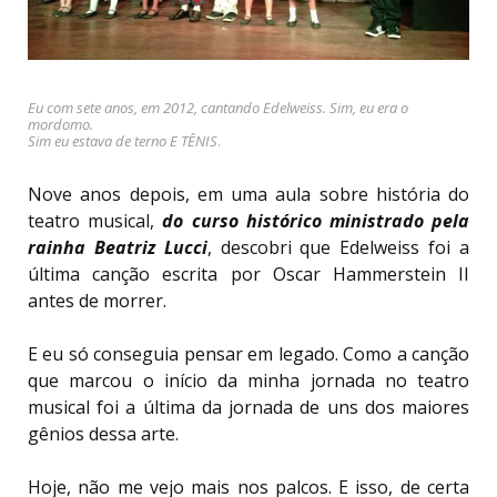
Eu com sete anos, em 2012, cantando Edelweiss. Sim, eu era o
mordomo.
Sim eu estava de terno E TÊNIS
.
Nove anos depois, em uma aula sobre história do
teatro musical,
do curso histórico ministrado pela
rainha Beatriz Lucci
, descobri que Edelweiss foi a
última canção escrita por Oscar Hammerstein II
antes de morrer.
E eu só conseguia pensar em legado. Como a canção
que marcou o início da minha jornada no teatro
musical foi a última da jornada de uns dos maiores
gênios dessa arte.
Hoje, não me vejo mais nos palcos. E isso, de certa