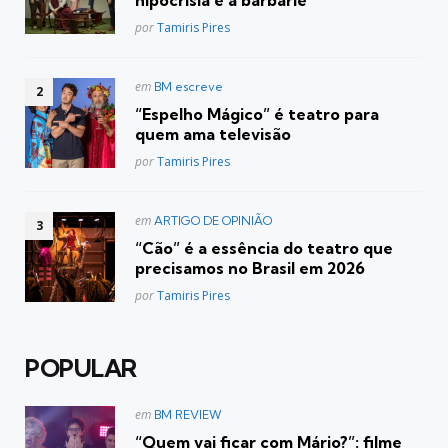
Posted
por
Tamiris Pires
Postado
em
BM escreve
em
“Espelho Mágico” é teatro para
quem ama televisão
Posted
por
Tamiris Pires
Postado
em
ARTIGO DE OPINIÃO
em
“Cão” é a essência do teatro que
precisamos no Brasil em 2026
Posted
por
Tamiris Pires
POPULAR
Postado
em
BM REVIEW
em
“Quem vai ficar com Mário?”: filme