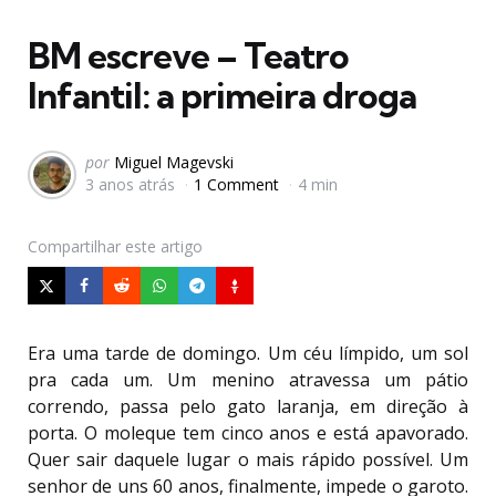
em
BM escreve – Teatro
Infantil: a primeira droga
Postado
por
Miguel Magevski
3 anos atrás
1 Comment
4 min
por
Compartilhar
este artigo
Era uma tarde de domingo. Um céu límpido, um sol
pra cada um. Um menino atravessa um pátio
correndo, passa pelo gato laranja, em direção à
porta. O moleque tem cinco anos e está apavorado.
Quer sair daquele lugar o mais rápido possível. Um
senhor de uns 60 anos, finalmente, impede o garoto.