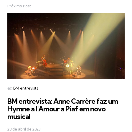
Próximo Post
Postado
em
BM entrevista
em
BM entrevista: Anne Carrère faz um
Hymne a l'Amour a Piaf em novo
musical
28 de abril de 2023