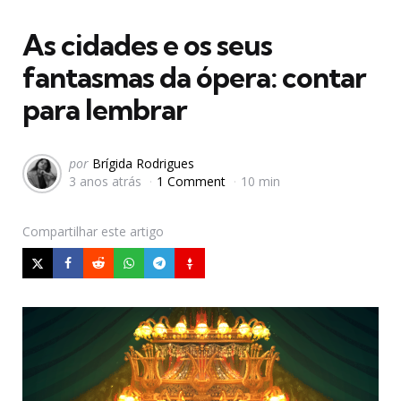
em
As cidades e os seus
fantasmas da ópera: contar
para lembrar
Postado
por
Brígida Rodrigues
3 anos atrás
1 Comment
10 min
por
Compartilhar
este artigo