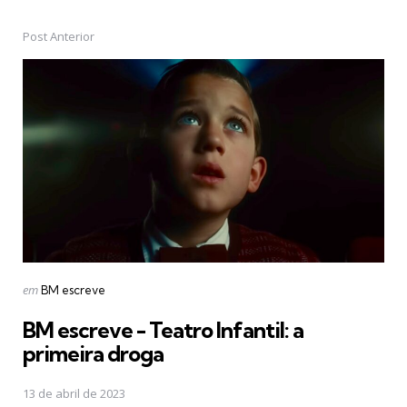
Post Anterior
Post
navigation
Postado
em
BM escreve
em
BM escreve - Teatro Infantil: a
primeira droga
13 de abril de 2023