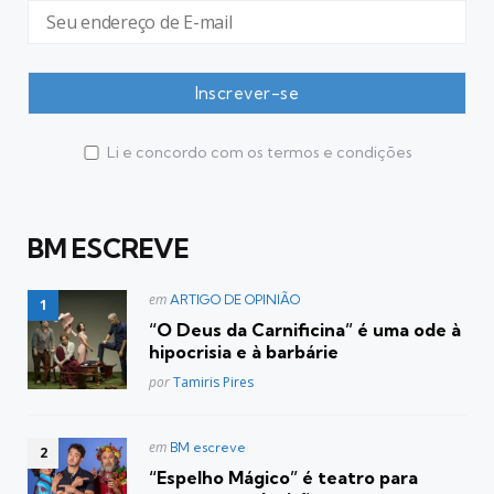
Li e concordo com os termos e condições
BM ESCREVE
Postado
em
ARTIGO DE OPINIÃO
em
“O Deus da Carnificina” é uma ode à
hipocrisia e à barbárie
Posted
por
Tamiris Pires
Postado
em
BM escreve
em
“Espelho Mágico” é teatro para