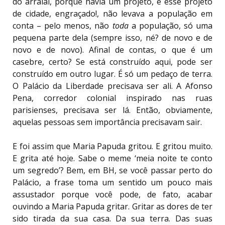
do arraial, porque havia um projeto, e esse projeto
de cidade, engraçado!, não levava a população em
conta – pelo menos, não
toda
a população, só uma
pequena parte dela (sempre isso, né? de novo e de
novo e de novo). Afinal de contas, o que é um
casebre, certo? Se está construído aqui, pode ser
construído em outro lugar. É só um pedaço de terra.
O Palácio da Liberdade precisava ser ali. A Afonso
Pena, corredor colonial inspirado nas ruas
parisienses, precisava ser lá. Então, obviamente,
aquelas pessoas sem importância precisavam sair.
E foi assim que Maria Papuda gritou. E gritou muito.
E grita até hoje. Sabe o meme ‘meia noite te conto
um segredo’? Bem, em BH, se você passar perto do
Palácio, a frase toma um sentido um pouco mais
assustador porque você pode, de fato, acabar
ouvindo a Maria Papuda gritar. Gritar as dores de ter
sido tirada da sua casa. Da sua terra. Das suas