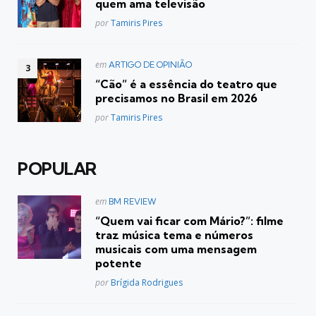
quem ama televisão
Posted
por
Tamiris Pires
Postado
em
ARTIGO DE OPINIÃO
em
“Cão” é a essência do teatro que
precisamos no Brasil em 2026
Posted
por
Tamiris Pires
POPULAR
Postado
em
BM REVIEW
em
“Quem vai ficar com Mário?”: filme
traz música tema e números
musicais com uma mensagem
potente
Posted
por
Brígida Rodrigues