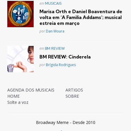
Postado
em
MUSICAIS
em
Marisa Orth e Daniel Boaventura de
volta em ‘A Familia Addams’; musical
estreia em março
Posted
por
Dan Moura
Postado
em
BM REVIEW
em
BM REVIEW: Cinderela
Posted
por
Brígida Rodrigues
AGENDA DOS MUSICAIS
ARTIGOS
HOME
SOBRE
Solte a voz
Broadway Meme - Desde 2010