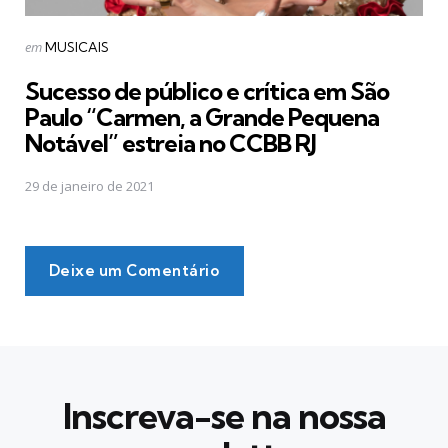
Postado
em
MUSICAIS
em
Sucesso de público e crítica em São
Paulo “Carmen, a Grande Pequena
Notável” estreia no CCBB RJ
29 de janeiro de 2021
Deixe um Comentário
Inscreva-se na nossa