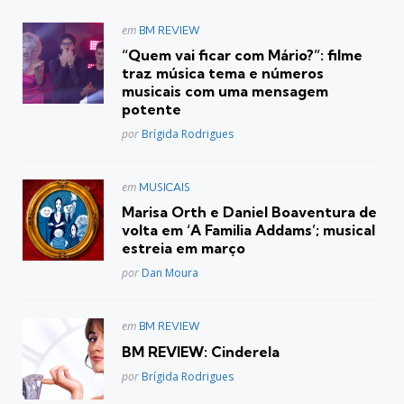
Postado
em
BM REVIEW
em
“Quem vai ficar com Mário?”: filme
traz música tema e números
musicais com uma mensagem
potente
Posted
por
Brígida Rodrigues
Postado
em
MUSICAIS
em
Marisa Orth e Daniel Boaventura de
volta em ‘A Familia Addams’; musical
estreia em março
Posted
por
Dan Moura
Postado
em
BM REVIEW
em
BM REVIEW: Cinderela
Posted
por
Brígida Rodrigues