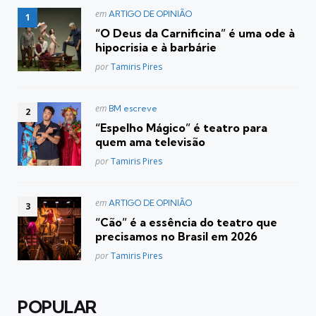
Postado
em
ARTIGO DE OPINIÃO
em
“O Deus da Carnificina” é uma ode à
hipocrisia e à barbárie
Posted
por
Tamiris Pires
Postado
em
BM escreve
em
“Espelho Mágico” é teatro para
quem ama televisão
Posted
por
Tamiris Pires
Postado
em
ARTIGO DE OPINIÃO
em
“Cão” é a essência do teatro que
precisamos no Brasil em 2026
Posted
por
Tamiris Pires
POPULAR