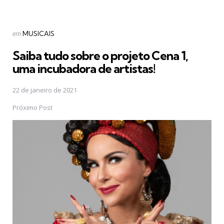
Postado
em
MUSICAIS
em
Saiba tudo sobre o projeto Cena 1,
uma incubadora de artistas!
22 de janeiro de 2021
Próximo Post