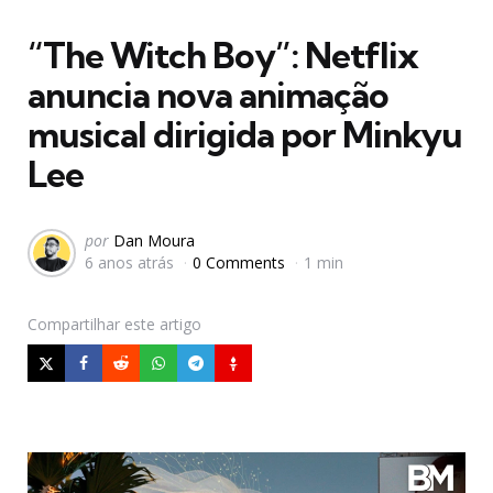
em
“The Witch Boy”: Netflix
anuncia nova animação
musical dirigida por Minkyu
Lee
Postado
por
Dan Moura
6 anos atrás
0 Comments
1 min
por
Compartilhar
este artigo