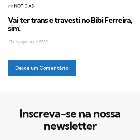
Postado
em
NOTÍCIAS
em
Vai ter trans e travesti no Bibi Ferreira,
sim!
17 de agosto de 2022
Deixe um Comentário
Inscreva-se na nossa
newsletter