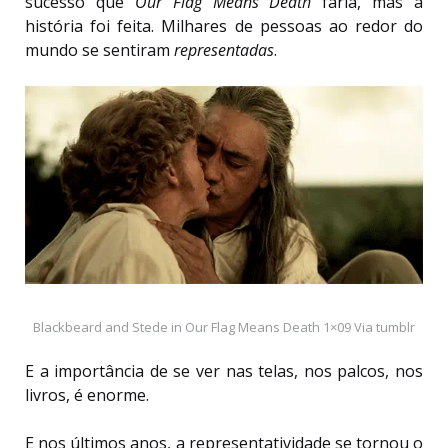
sucesso que
Our Flag Means Death
faria, mas a
história foi feita. Milhares de pessoas ao redor do
mundo se sentiram
representadas
.
Blackbeard and Stede in Our Flag Means Death 1×09 Via tumblr
E a importância de se ver nas telas, nos palcos, nos
livros, é enorme.
E nos últimos anos, a representatividade se tornou o