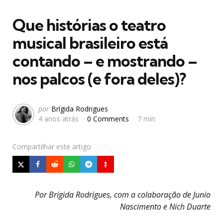
em
Que histórias o teatro
musical brasileiro está
contando – e mostrando –
nos palcos (e fora deles)?
Postado
por
Brígida Rodrigues
4 anos atrás
0 Comments
7 min
por
Compartilhar
este artigo
Por Brígida Rodrigues, com a colaboração de Junio
Nascimento e Nich Duarte