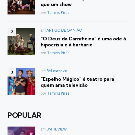
que um show
Posted
por
Tamiris Pires
Postado
em
ARTIGO DE OPINIÃO
em
“O Deus da Carnificina” é uma ode à
hipocrisia e à barbárie
Posted
por
Tamiris Pires
Postado
em
BM escreve
em
“Espelho Mágico” é teatro para
quem ama televisão
Posted
por
Tamiris Pires
POPULAR
Postado
em
BM REVIEW
em