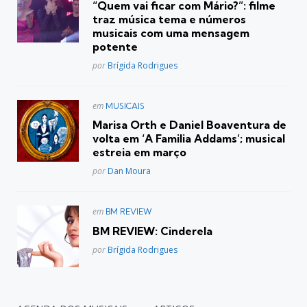
“Quem vai ficar com Mário?”: filme
traz música tema e números
musicais com uma mensagem
potente
Posted
por
Brígida Rodrigues
Postado
em
MUSICAIS
em
Marisa Orth e Daniel Boaventura de
volta em ‘A Familia Addams’; musical
estreia em março
Posted
por
Dan Moura
Postado
em
BM REVIEW
em
BM REVIEW: Cinderela
Posted
por
Brígida Rodrigues