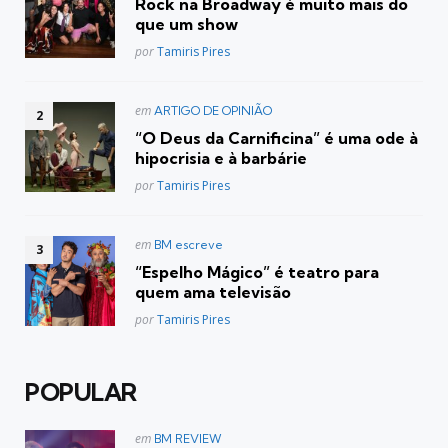
Rock na Broadway é muito mais do
que um show
Posted
por
Tamiris Pires
Postado
em
ARTIGO DE OPINIÃO
em
“O Deus da Carnificina” é uma ode à
hipocrisia e à barbárie
Posted
por
Tamiris Pires
Postado
em
BM escreve
em
“Espelho Mágico” é teatro para
quem ama televisão
Posted
por
Tamiris Pires
POPULAR
Postado
em
BM REVIEW