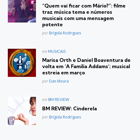
em
“Quem vai ficar com Mário?”: filme
traz música tema e números
musicais com uma mensagem
potente
Posted
por
Brígida Rodrigues
Postado
em
MUSICAIS
em
Marisa Orth e Daniel Boaventura de
volta em ‘A Familia Addams’; musical
estreia em março
Posted
por
Dan Moura
Postado
em
BM REVIEW
em
BM REVIEW: Cinderela
Posted
por
Brígida Rodrigues