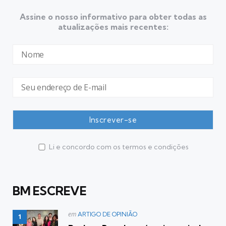
Assine o nosso informativo para obter todas as
atualizações mais recentes:
Li e concordo com os termos e condições
BM ESCREVE
Postado
em
ARTIGO DE OPINIÃO
em