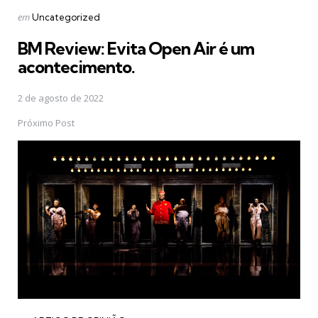
Postado
em
Uncategorized
em
BM Review: Evita Open Air é um
acontecimento.
2 de agosto de 2022
Próximo Post