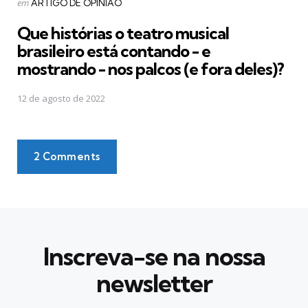
Postado
em
ARTIGO DE OPINIÃO
em
Que histórias o teatro musical
brasileiro está contando - e
mostrando - nos palcos (e fora deles)?
12 de agosto de 2022
2 Comments
Inscreva-se na nossa
newsletter