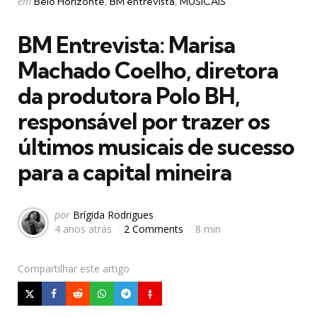
Postado
em
Belo Horizonte
BM entrevista
MUSICAIS
em
BM Entrevista: Marisa
Machado Coelho, diretora
da produtora Polo BH,
responsável por trazer os
últimos musicais de sucesso
para a capital mineira
Postado
por
Brígida Rodrigues
4 anos atrás
2 Comments
8 min
por
Compartilhar
este artigo