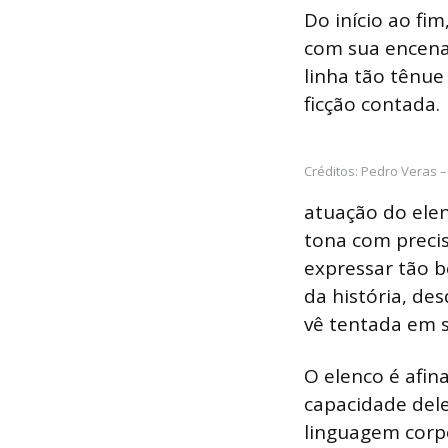
Do início ao fi
com sua encena
linha tão tênue
ficção contada.
Créditos: Pedro Veras –
atuação do elen
tona com preci
expressar tão 
da história, de
vê tentada em s
O elenco é afin
capacidade dele
linguagem corpo