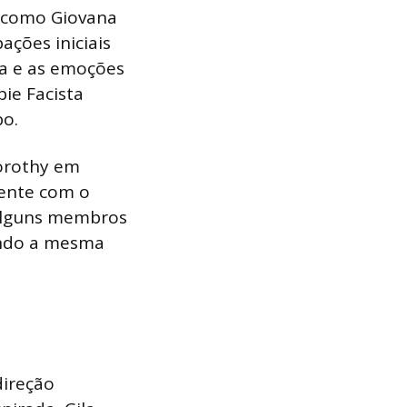
, como Giovana
ções iniciais
iva e as emoções
ie Facista
bo.
orothy em
mente com o
 alguns membros
ando a mesma
direção