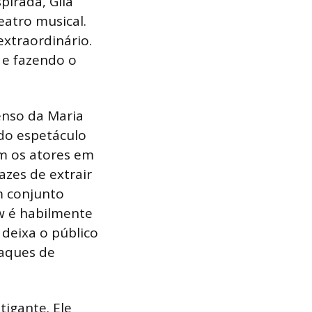
pirada, Gila
atro musical.
extraordinário.
 e fazendo o
enso da Maria
 do espetáculo
om os atores em
zes de extrair
m conjunto
w é habilmente
deixa o público
baques de
tigante. Ele