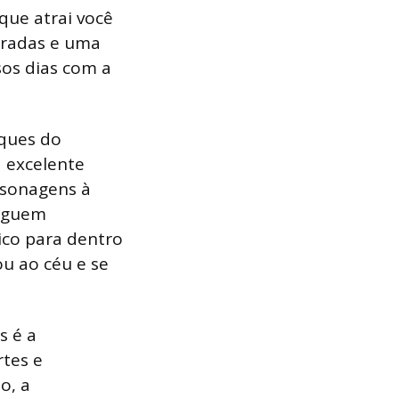
que atrai você
oradas e uma
sos dias com a
ques do
a excelente
rsonagens à
seguem
ico para dentro
ou ao céu e se
s é a
rtes e
o, a