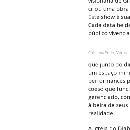
visionária de Gi
criou uma obra 
Este show é sua
Cada detalhe d
público vivenci
Créditos: Pedro Veras –
que junto do di
um espaço minim
performances p
coeso que func
gerenciado, co
à beira de seus
realidade.
A Igreja do Dia