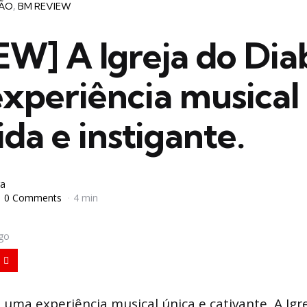
IÃO
BM REVIEW
EW] A Igreja do Dia
xperiência musical
ida e instigante.
a
0 Comments
4 min
igo
 uma experiência musical única e cativante, A Igr