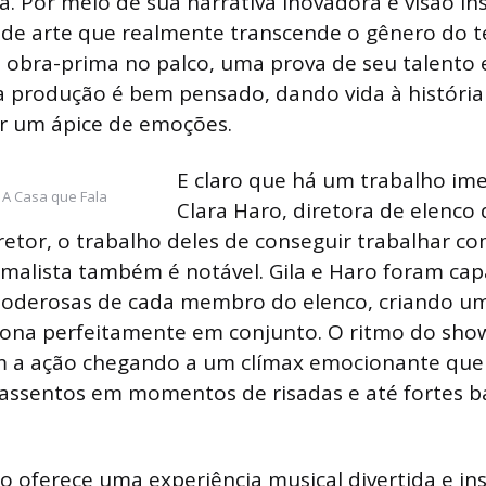
la. Por meio de sua narrativa inovadora e visão ins
de arte que realmente transcende o gênero do te
 obra-prima no palco, uma prova de seu talento 
a produção é bem pensado, dando vida à história
ar um ápice de emoções.
E claro que há um trabalho im
 A Casa que Fala
Clara Haro, diretora de elenco
retor, o trabalho deles de conseguir trabalhar c
alista também é notável. Gila e Haro foram capa
oderosas de cada membro do elenco, criando u
iona perfeitamente em conjunto. O ritmo do sho
m a ação chegando a um clímax emocionante que 
 assentos em momentos de risadas e até fortes 
bo oferece uma experiência musical divertida e ins