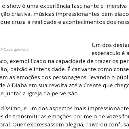
m, o show é uma experiência fascinante e imersiva 
ção criativa, músicas impressionantes bem elab
 que cruza a realidade e acontecimentos dos nos
Um dos desta
 A Casa que Fala
espetáculo é 
co, exemplificado na capacidade de trazer os pe
são, paixão e intensidade. É cativante como con
bem as emoções dos personagens, levando o públ
sde A Diaba em sua revolta até a Crente que cheg
e juntar a igreja da perversão.
adíssimo, e um dos aspectos mais impressionante
s de transmitir as emoções por meio de vozes fo
ral. Quer expressassem alegria, raiva ou confusã