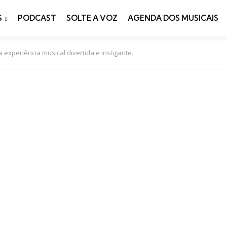
S
PODCAST
SOLTE A VOZ
AGENDA DOS MUSICAIS
 experiência musical divertida e instigante.