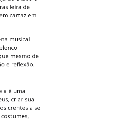
asileira de
 em cartaz em
ena musical
 elenco
o que mesmo de
o e reflexão.
 ela é uma
us, criar sua
os crentes a se
e costumes,