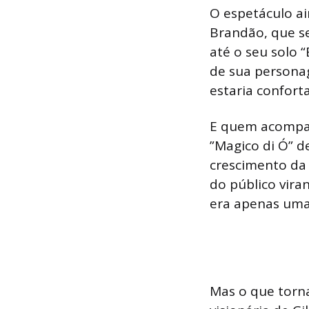
O espetáculo ai
Brandão, que s
até o seu solo 
de sua persona
estaria confor
E quem acompan
”Magico di Ó” d
crescimento da 
do público vir
era apenas uma
Mas o que torna