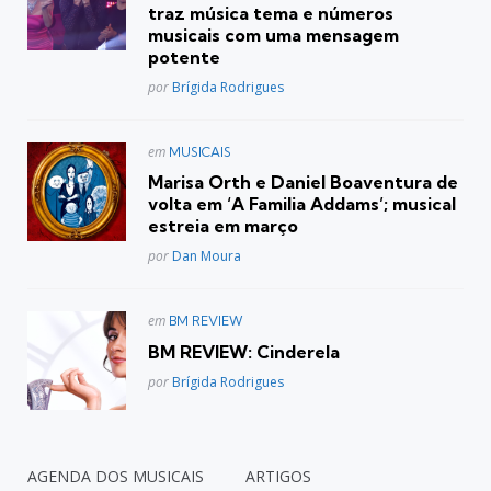
traz música tema e números
musicais com uma mensagem
potente
Posted
por
Brígida Rodrigues
Postado
em
MUSICAIS
em
Marisa Orth e Daniel Boaventura de
volta em ‘A Familia Addams’; musical
estreia em março
Posted
por
Dan Moura
Postado
em
BM REVIEW
em
BM REVIEW: Cinderela
Posted
por
Brígida Rodrigues
AGENDA DOS MUSICAIS
ARTIGOS