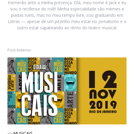
tremerão ante a minha presença. Olá, meu nome é Jack e eu
sou o recifense do rolê! Minha especialidade são memes e
piadas ruins, mas no meu tempo livre, sou graduando em
Letras — apesar de um pézinho meu estar no jornalismo e o
outro estar sapateando ao ritmo do teatro musical.
Post Anterior
Post
navigation
Postado
em
MUSICAIS