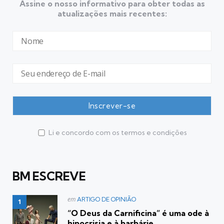
Assine o nosso informativo para obter todas as
atualizações mais recentes:
Li e concordo com os termos e condições
BM ESCREVE
Postado
em
ARTIGO DE OPINIÃO
em
“O Deus da Carnificina” é uma ode à
hipocrisia e à barbárie