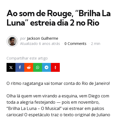
em
Ao som de Rouge, “Brilha La
Luna” estreia dia 2 no Rio
Postado
por
Jackson Guilherme
Atualizado
6 anos atrás
0 Comments
2 min
por
Compartilhar
este artigo
O ritmo ragatanga vai tomar conta do Rio de Janeiro!
Olha lá quem vem virando a esquina, vem Diego com
toda a alegria festejando — pois em novembro,
“Brilha La Luna – O Musical” vai estrear em palcos
cariocas! O espetáculo traz o texto original de Juliano