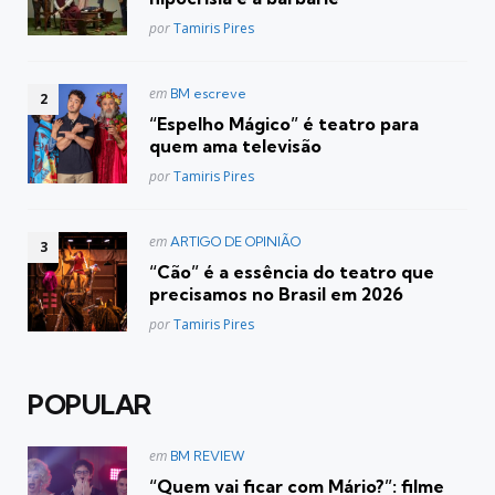
Posted
por
Tamiris Pires
Postado
em
BM escreve
em
“Espelho Mágico” é teatro para
quem ama televisão
Posted
por
Tamiris Pires
Postado
em
ARTIGO DE OPINIÃO
em
“Cão” é a essência do teatro que
precisamos no Brasil em 2026
Posted
por
Tamiris Pires
POPULAR
Postado
em
BM REVIEW
em
“Quem vai ficar com Mário?”: filme