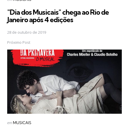
em
"Dia dos Musicais" chega ao Rio de
Janeiro após 4 edições
28 de outubro de 2019
Próximo Post
Postado
em
MUSICAIS
em