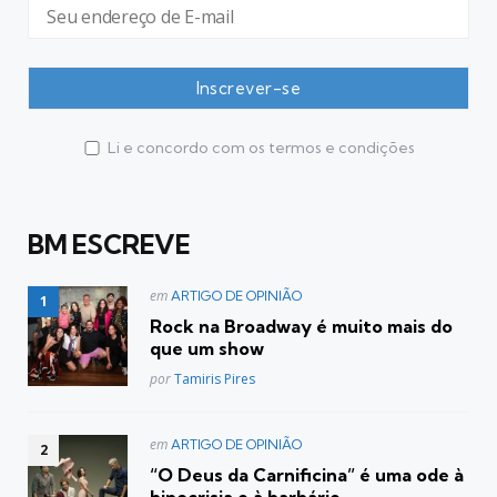
Li e concordo com os termos e condições
BM ESCREVE
Postado
em
ARTIGO DE OPINIÃO
em
Rock na Broadway é muito mais do
que um show
Posted
por
Tamiris Pires
Postado
em
ARTIGO DE OPINIÃO
em
“O Deus da Carnificina” é uma ode à