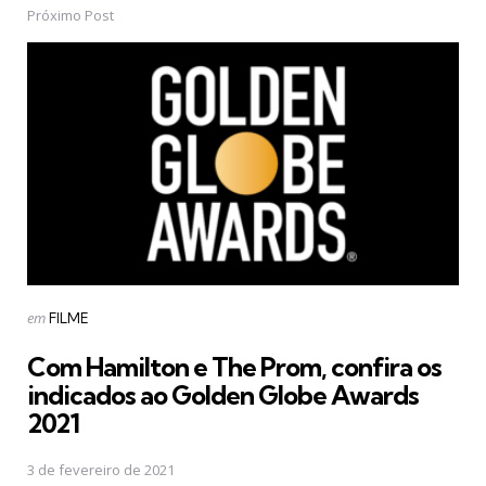
Próximo Post
Postado
em
FILME
em
Com Hamilton e The Prom, confira os
indicados ao Golden Globe Awards
2021
3 de fevereiro de 2021