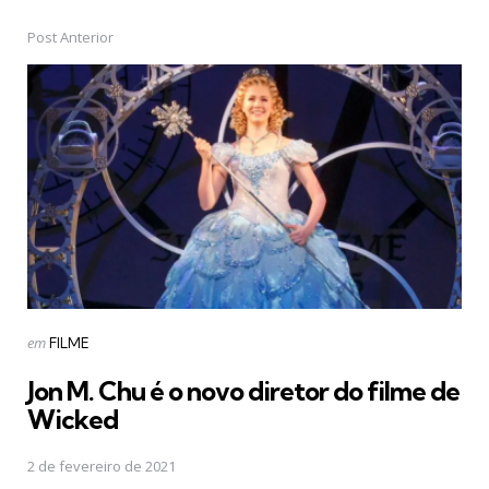
Post Anterior
Post
navigation
Postado
em
FILME
em
Jon M. Chu é o novo diretor do filme de
Wicked
2 de fevereiro de 2021