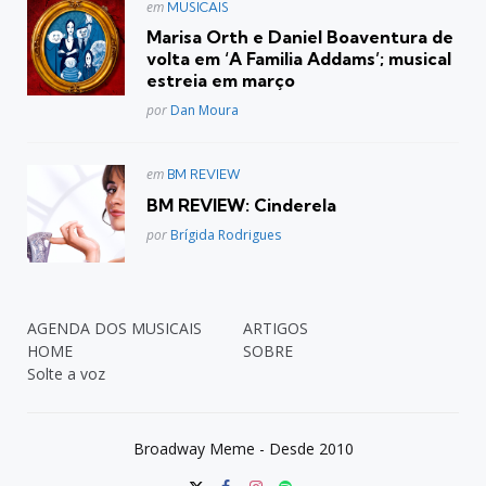
Postado
em
MUSICAIS
em
Marisa Orth e Daniel Boaventura de
volta em ‘A Familia Addams’; musical
estreia em março
Posted
por
Dan Moura
Postado
em
BM REVIEW
em
BM REVIEW: Cinderela
Posted
por
Brígida Rodrigues
AGENDA DOS MUSICAIS
ARTIGOS
HOME
SOBRE
Solte a voz
Broadway Meme - Desde 2010