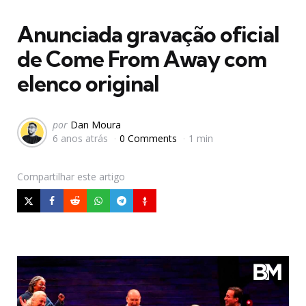
em
Anunciada gravação oficial
de Come From Away com
elenco original
Postado
por
Dan Moura
6 anos atrás
0 Comments
1 min
por
Compartilhar
este artigo