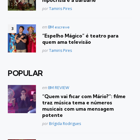
hipocrisia e à barbárie
Posted
por
Tamiris Pires
Postado
em
BM escreve
em
“Espelho Mágico” é teatro para
quem ama televisão
Posted
por
Tamiris Pires
POPULAR
Postado
em
BM REVIEW
em
“Quem vai ficar com Mário?”: filme
traz música tema e números
musicais com uma mensagem
potente
Posted
por
Brígida Rodrigues