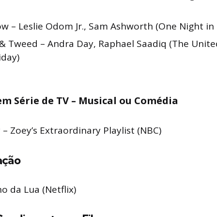
w – Leslie Odom Jr., Sam Ashworth (One Night in
 & Tweed – Andra Day, Raphael Saadiq (The United
iday)
em Série de TV – Musical ou Comédia
 – Zoey’s Extraordinary Playlist (NBC)
ação
o da Lua (Netflix)