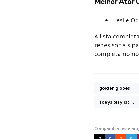
Melhor Ator 
Leslie O
A lista complet
redes sociais p
completa no n
golden globes
1
zoeys playlist
3
Compartilhar
este art