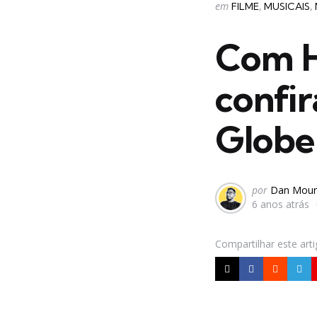
Categorias
Postado
em
FILME
MUSICAIS
em
Com H
confir
Globe
Postado
por
Dan Mour
6 anos atrás
por
Compartilhar
este art