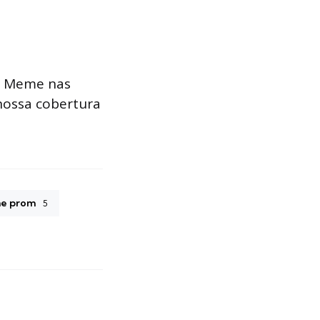
y Meme nas
nossa cobertura
he prom
5