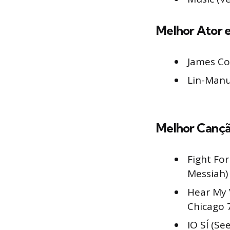
Melhor Ator 
James Co
Lin-Manu
Melhor Cançã
Fight For
Messiah)
Hear My 
Chicago 
IO SÍ (Se