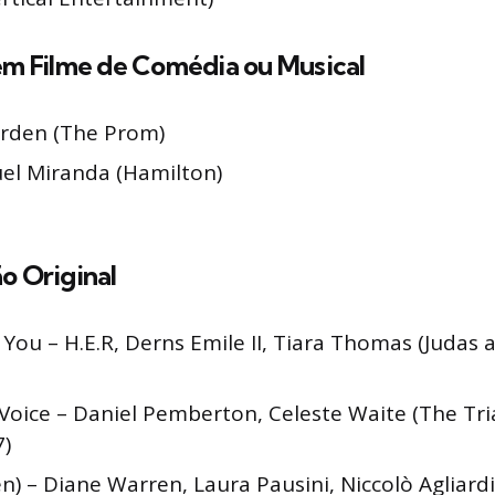
em Filme de Comédia ou Musical
rden (The Prom)
el Miranda (Hamilton)
o Original
 You – H.E.R, Derns Emile II, Tiara Thomas (Judas 
Voice – Daniel Pemberton, Celeste Waite (The Tri
7)
en) – Diane Warren, Laura Pausini, Niccolò Agliardi