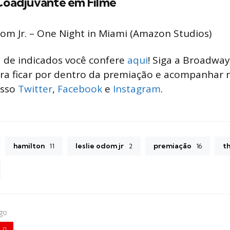
Coadjuvante em Filme
dom Jr. – One Night in Miami (Amazon Studios)
a de indicados você confere
aqui
! Siga a Broadwa
ara ficar por dentro da premiação e acompanhar 
osso
Twitter
,
Facebook
e
Instagram
.
hamilton
leslie odom jr
premiação
t
11
2
16
igo