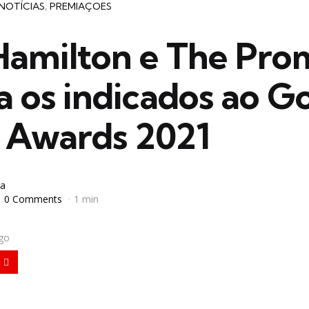
NOTÍCIAS
PREMIAÇOES
amilton e The Pro
a os indicados ao G
 Awards 2021
a
0 Comments
1 min
igo