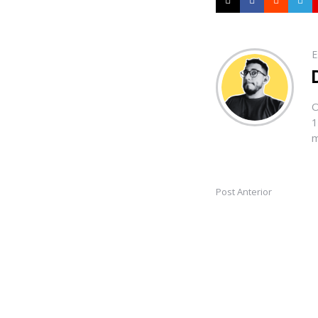
E
O
1
m
Post Anterior
Post
navigation