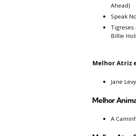
Ahead)
Speak No
Tigreses
Billie Hol
Melhor Atriz 
Jane Levy
Melhor Anim
A Caminh