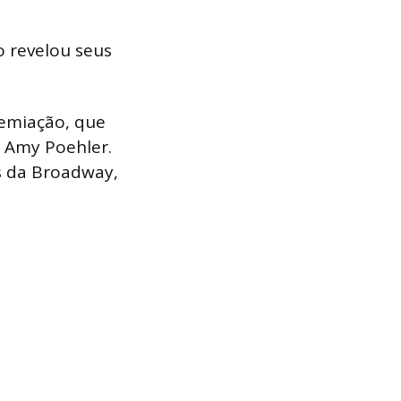
 revelou seus
remiação, que
e Amy Poehler.
as da Broadway,