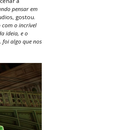
ncenar a
ando pensar em
udios, gostou.
 com o incrível
a ideia, e o
 foi algo que nos