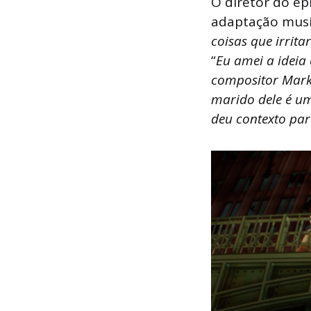
O diretor do ep
adaptação musi
coisas que irrita
“
Eu amei a ideia 
compositor Mark 
marido dele é um
deu contexto par