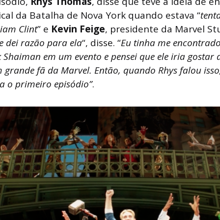
isódio,
Rhys Thomas
, disse que teve a ideia de e
cal da Batalha de Nova York quando estava “
tent
riam Clint
” e
Kevin Feige
, presidente da Marvel St
e dei razão para ela
“, disse. “
Eu tinha me encontrado
Shaiman em um evento e pensei que ele iria gostar d
 grande fã da Marvel. Então, quando Rhys falou isso,
a o primeiro episódio”
.