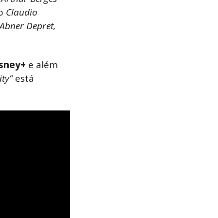
mo
Claudio
 Abner Depret,
sney+
e além
ity”
está