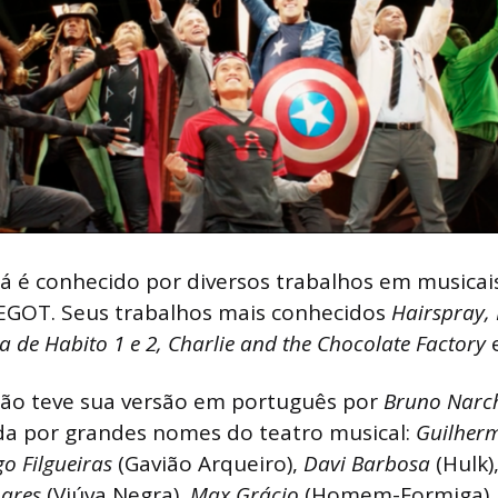
á é conhecido por diversos trabalhos em musicai
 EGOT. Seus trabalhos mais conhecidos
Hairspray,
 de Habito 1 e 2, Charlie and the Chocolate Factory
e
ção teve sua versão em português por
Bruno Narc
ada por grandes nomes do teatro musical:
Guilherm
o Filgueiras
(Gavião Arqueiro),
Davi Barbosa
(Hulk)
oares
(Viúva Negra),
Max Grácio
(Homem-Formiga)