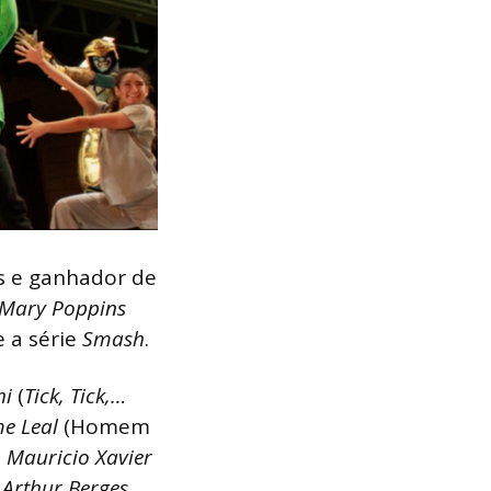
s e ganhador de
 Mary Poppins
 a série
Smash
.
hi
(
Tick, Tick,…
e Leal
(Homem
,
Mauricio Xavier
,
Arthur Berges