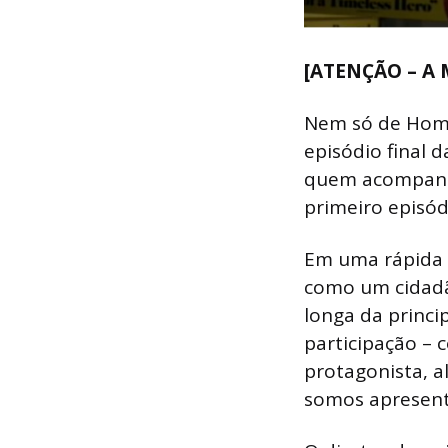
[ATENÇÃO – A 
Nem só de Homem
episódio final 
quem acompanho
primeiro episód
Em uma rápida 
como um cidadã
longa da princi
participação –
protagonista, a
somos apresent