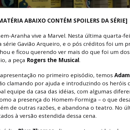
MATÉRIA ABAIXO CONTÉM SPOILERS DA SÉRIE]
-Aranha vive a Marvel. Nesta última quarta-feir
da série Gavião Arqueiro, e o pós créditos foi um 
u e ficou querendo ver mais do que foi um dos
io, a peça
Rogers the Musical
.
apresentação no primeiro episódio, temos
Adam 
o clamando por ajuda e introduzindo os heróis 
pal equipe da casa das idéias, com algumas difer
 como a presença do Homem-Formiga – o que des
lém de outras razões, e abandona o teatro. No úl
ados à versão estendida dessa cena.