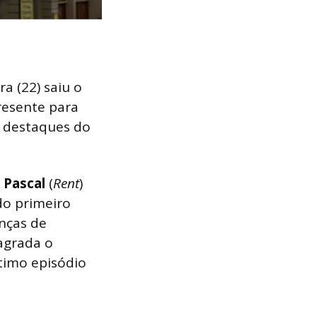
a (22) saiu o
presente para
 destaques do
Pascal
(
Rent
)
do primeiro
enças de
agrada o
timo episódio