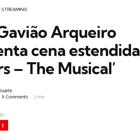
STREAMING
 Gavião Arqueiro
enta cena estendida
s – The Musical’
Duarte
0 Comments
2 min
igo