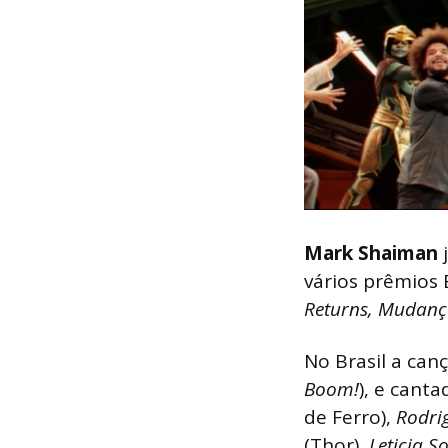
Mark Shaiman
j
vários prêmios
Returns, Mudança
No Brasil a can
Boom!
), e cant
de Ferro),
Rodrig
(Thor),
Leticia S