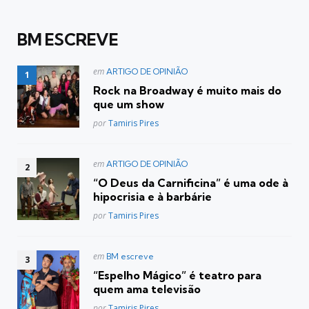
BM ESCREVE
Postado
em
ARTIGO DE OPINIÃO
em
Rock na Broadway é muito mais do
que um show
Posted
por
Tamiris Pires
Postado
em
ARTIGO DE OPINIÃO
em
“O Deus da Carnificina” é uma ode à
hipocrisia e à barbárie
Posted
por
Tamiris Pires
Postado
em
BM escreve
em
“Espelho Mágico” é teatro para
quem ama televisão
Posted
por
Tamiris Pires