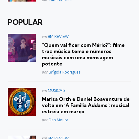
POPULAR
Postado
em
BM REVIEW
em
“Quem vai ficar com Mário?”: filme
traz música tema e números
musicais com uma mensagem
potente
Posted
por
Brígida Rodrigues
Postado
em
MUSICAIS
em
Marisa Orth e Daniel Boaventura de
volta em ‘A Familia Addams’; musical
estreia em março
Posted
por
Dan Moura
Postado
em
BM REVIEW