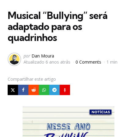
em
Musical “Bullying” será
adaptado para os
quadrinhos
Postado
por
Dan Moura
Atualizado
6 anos atrás
0 Comments
1 min
por
Compartilhar
este artigo