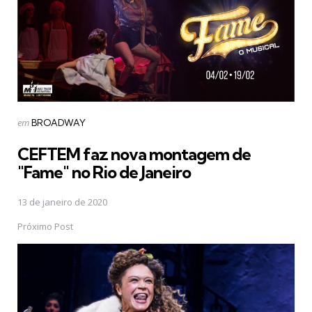
Postado
em
BROADWAY
em
CEFTEM faz nova montagem de
"Fame" no Rio de Janeiro
13 de janeiro de 2020
Próximo Post