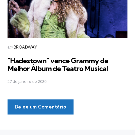
Postado
em
BROADWAY
em
"Hadestown" vence Grammy de
Melhor Álbum de Teatro Musical
27 de janeiro de 2020
Deixe um Comentário