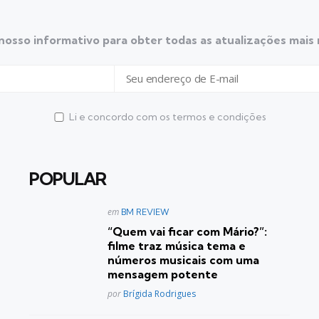
nosso informativo para obter todas as atualizações mais
Li e concordo com os termos e condições
POPULAR
Postado
em
BM REVIEW
em
“Quem vai ficar com Mário?”:
filme traz música tema e
números musicais com uma
mensagem potente
Posted
por
Brígida Rodrigues