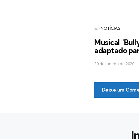
Postado
em
NOTÍCIAS
em
Musical "Bull
adaptado par
20 de janeiro de 2020
Deixe um Come
I