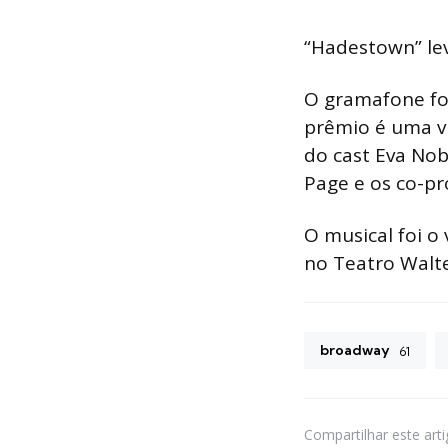
“Hadestown” le
O gramafone fo
prêmio é uma vi
do cast Eva Nob
Page e os co-pr
O musical foi o
no Teatro Walte
broadway
61
Compartilhar
este art