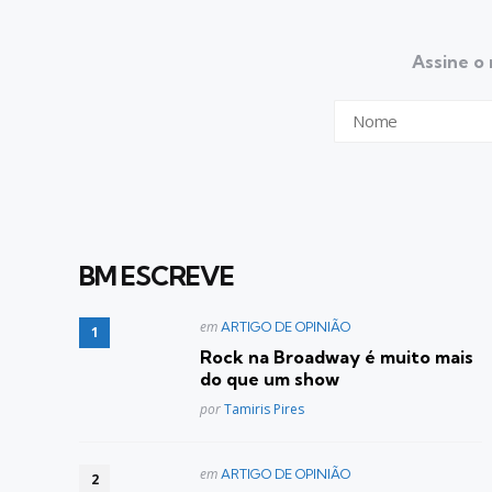
Assine o 
BM ESCREVE
Postado
em
ARTIGO DE OPINIÃO
em
Rock na Broadway é muito mais
do que um show
Posted
por
Tamiris Pires
Postado
em
ARTIGO DE OPINIÃO