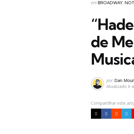
Categorias
Postado
em
BROADWAY
NOT
em
“Hade
de Me
Music
Postado
por
Dan Mour
Atualizado
6 
por
Compartilhar
este art