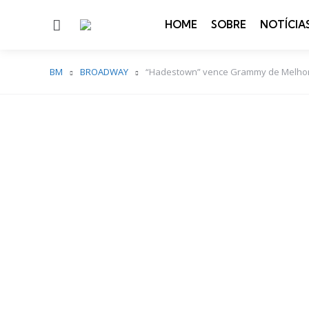
Menu
HOME
SOBRE
NOTÍCIA
BM
BROADWAY
“Hadestown” vence Grammy de Melhor 