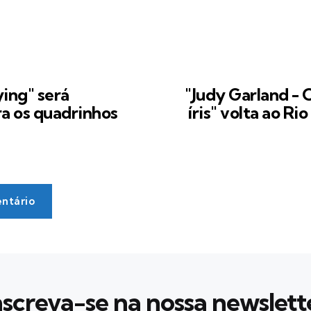
ying" será
"Judy Garland - 
a os quadrinhos
íris" volta ao R
ntário
nscreva-se na nossa newslett