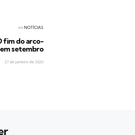
Postado
em
NOTÍCIAS
em
O fim do arco-
io em setembro
27 de janeiro de 2020
er