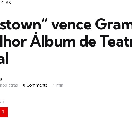
ÍCIAS
stown” vence Gra
lhor Álbum de Teat
al
a
anos atrás
0 Comments
1 min
igo