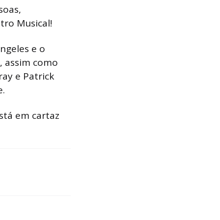
soas,
ro Musical!
ngeles e o
l, assim como
ay e Patrick
e.
stá em cartaz