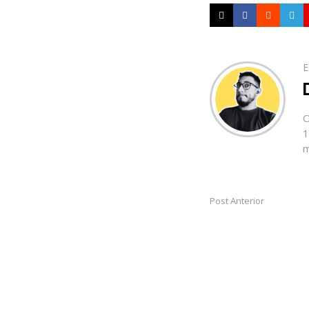
E
O
1
m
Post Anterior
Post
navigation