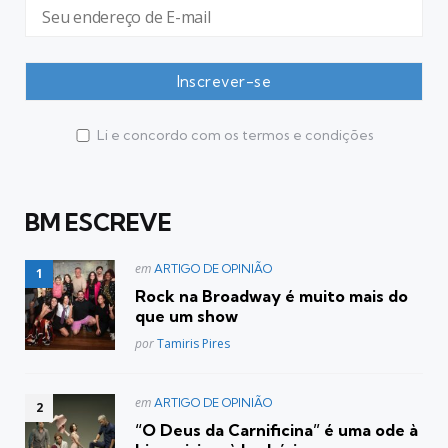
Li e concordo com os termos e condições
BM ESCREVE
Postado
em
ARTIGO DE OPINIÃO
em
Rock na Broadway é muito mais do
que um show
Posted
por
Tamiris Pires
Postado
em
ARTIGO DE OPINIÃO
em
“O Deus da Carnificina” é uma ode à