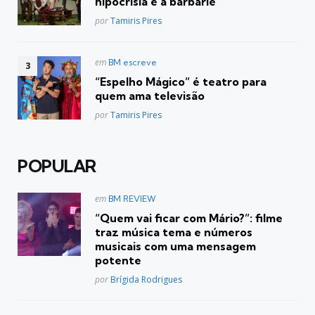
hipocrisia e à barbárie
Posted
por
Tamiris Pires
Postado
em
BM escreve
em
“Espelho Mágico” é teatro para
quem ama televisão
Posted
por
Tamiris Pires
POPULAR
Postado
em
BM REVIEW
em
“Quem vai ficar com Mário?”: filme
traz música tema e números
musicais com uma mensagem
potente
Posted
por
Brígida Rodrigues