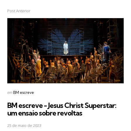
Post Anterior
Post
navigation
Postado
em
BM escreve
em
BM escreve - Jesus Christ Superstar:
um ensaio sobre revoltas
25 de maio de 2023