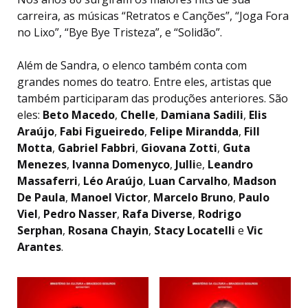
carreira, as músicas “Retratos e Canções”, “Joga Fora
no Lixo”, “Bye Bye Tristeza”, e “Solidão”.
Além de Sandra, o elenco também conta com
grandes nomes do teatro. Entre eles, artistas que
também participaram das produções anteriores. São
eles:
Beto Macedo
,
Chelle
,
Damiana Sadili
,
Elis
Araújo
,
Fabi Figueiredo
,
Felipe Mirandda
,
Fill
Motta
,
Gabriel Fabbri
,
Giovana Zotti
,
Guta
Menezes
,
Ivanna Domenyco
,
Julli
e,
Leandro
Massaferri
,
Léo Araújo
,
Luan Carvalho
,
Madson
De Paula
,
Manoel Victor
,
Marcelo Bruno
,
Paulo
Viel
,
Pedro Nasser
,
Rafa Diverse
,
Rodrigo
Serphan
,
Rosana Chayin
,
Stacy Locatelli
e
Vic
Arantes
.