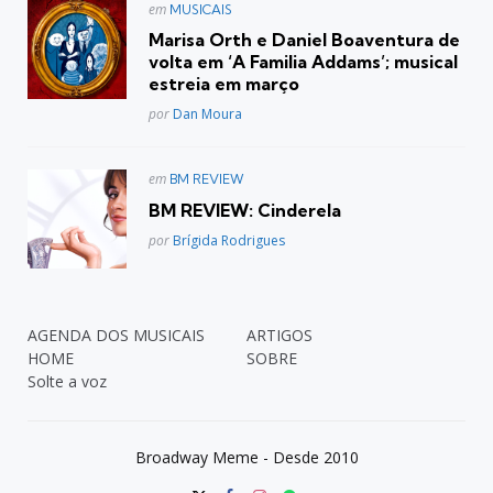
Postado
em
MUSICAIS
em
Marisa Orth e Daniel Boaventura de
volta em ‘A Familia Addams’; musical
estreia em março
Posted
por
Dan Moura
Postado
em
BM REVIEW
em
BM REVIEW: Cinderela
Posted
por
Brígida Rodrigues
AGENDA DOS MUSICAIS
ARTIGOS
HOME
SOBRE
Solte a voz
Broadway Meme - Desde 2010