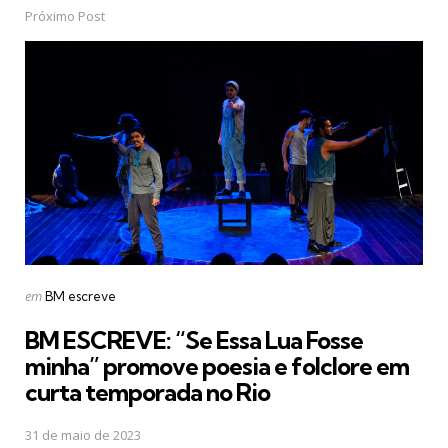
Próximo Post
Postado
em
BM escreve
em
BM ESCREVE: “Se Essa Lua Fosse
minha” promove poesia e folclore em
curta temporada no Rio
31 de maio de 2023