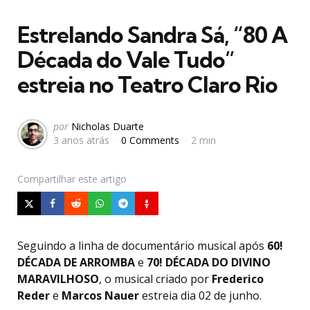
em
Estrelando Sandra Sá, “80 A
Década do Vale Tudo”
estreia no Teatro Claro Rio
Postado
por
Nicholas Duarte
3 anos atrás
0 Comments
2 min
por
Compartilhar
este artigo
Seguindo a linha de documentário musical após
60!
DÉCADA DE ARROMBA
e
70! DÉCADA DO DIVINO
MARAVILHOSO
, o musical criado por
Frederico
Reder
e
Marcos Nauer
estreia dia 02 de junho.