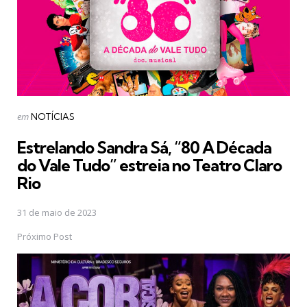
Postado
em
NOTÍCIAS
em
Estrelando Sandra Sá, “80 A Década
do Vale Tudo” estreia no Teatro Claro
Rio
31 de maio de 2023
Próximo Post