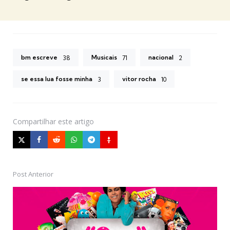
bm escreve
Musicais
nacional
38
71
2
se essa lua fosse minha
vitor rocha
3
10
Compartilhar
este artigo
Post Anterior
Post
navigation