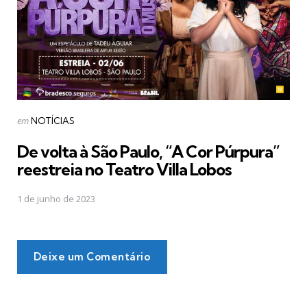
Postado
em
NOTÍCIAS
em
De volta à São Paulo, “A Cor Púrpura”
reestreia no Teatro Villa Lobos
1 de junho de 2023
Deixe um Comentário