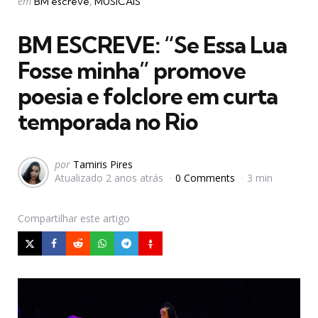
Postado
em
BM escreve
MUSICAIS
em
BM ESCREVE: “Se Essa Lua
Fosse minha” promove
poesia e folclore em curta
temporada no Rio
Postado
por
Tamiris Pires
Atualizado
2 anos atrás
0 Comments
3 min
por
Compartilhar
este artigo