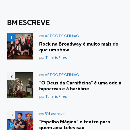
BM ESCREVE
Postado
em
ARTIGO DE OPINIÃO
em
Rock na Broadway é muito mais do
que um show
Posted
por
Tamiris Pires
Postado
em
ARTIGO DE OPINIÃO
em
“O Deus da Carnificina” é uma ode à
hipocrisia e à barbárie
Posted
por
Tamiris Pires
Postado
em
BM escreve
em
“Espelho Mágico” é teatro para
quem ama televisão