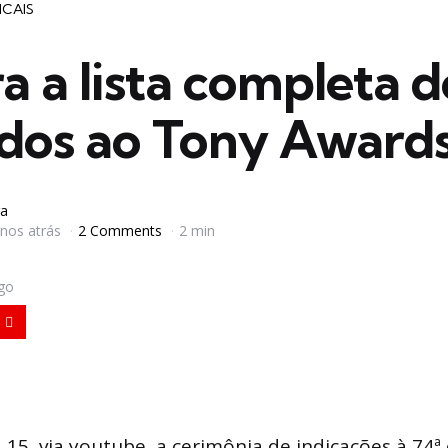
ICAIS
a a lista completa d
ados ao Tony Award
a
anos atrás
2 Comments
2 min
igo
 15, via youtube, a cerimônia de indicações à 74ª