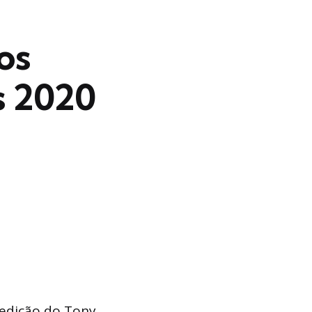
os
s 2020
 edição do Tony