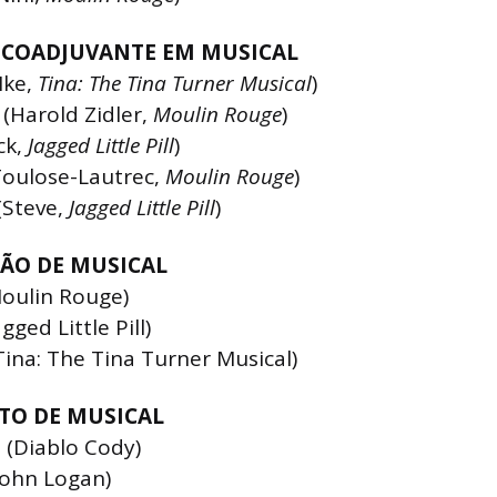
 COADJUVANTE EM MUSICAL
(Ike,
Tina:
The Tina Turner Musical
)
(Harold Zidler,
Moulin Rouge
)
ck,
Jagged Little Pill
)
Toulose-Lautrec,
Moulin Rouge
)
 (Steve,
Jagged Little Pill
)
ÃO DE MUSICAL
Moulin Rouge)
gged Little Pill)
Tina: The Tina Turner Musical)
TO DE MUSICAL
l (Diablo Cody)
John Logan)