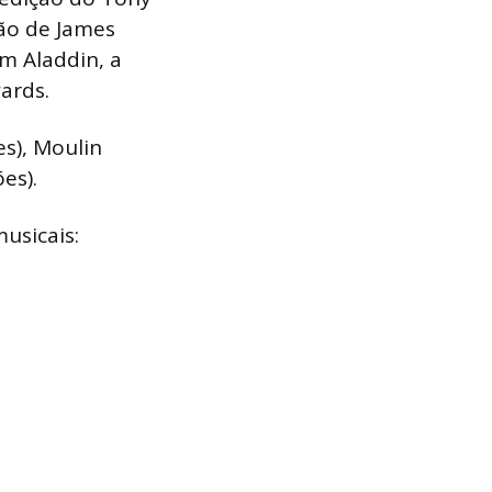
ão de James
m Aladdin, a
ards.
es), Moulin
es).
usicais: