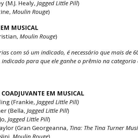
y (M.J. Healy,
Jagged Little Pill
)
tine,
Moulin Rouge
)
 EM MUSICAL
istian,
Moulin Rouge
)
ias com só um indicado, é necessário que mais de 6
 indicado para que ele ganhe o prêmio na categoria
 COADJUVANTE EM MUSICAL
ing (Frankie,
Jagged Little Pill)
er (Bella,
Jagged Little Pill
)
Jo,
Jagged Little Pill
)
Taylor (Gran Georgeanna,
Tina: The Tina Turner Musi
Nini,
Moulin Rouge
)