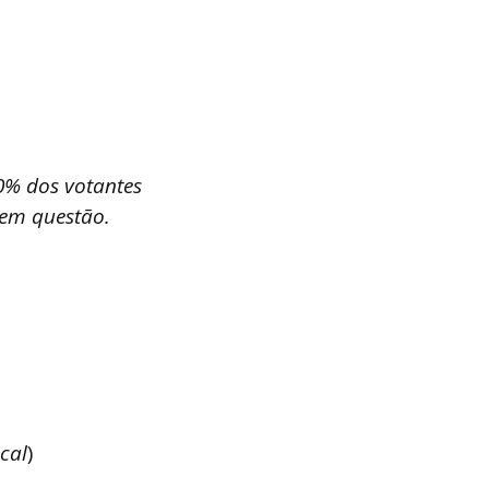
0% dos votantes
 em questão.
cal
)