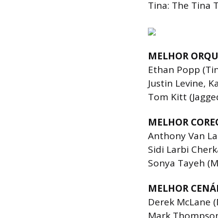
Tina: The Tina T
MELHOR ORQU
Ethan Popp (Tin
Justin Levine, K
Tom Kitt (Jagged 
MELHOR CORE
Anthony Van Laa
Sidi Larbi Cherka
Sonya Tayeh (M
MELHOR CENÁ
Derek McLane (
Mark Thompson e