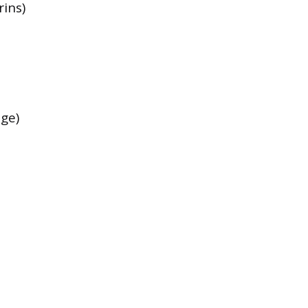
rins)
uge)