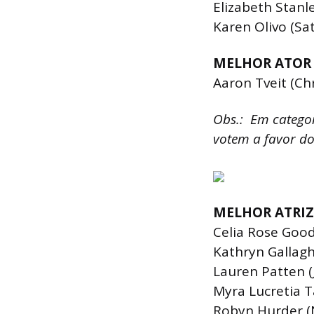
Elizabeth Stanle
Karen Olivo (Sa
MELHOR ATOR
Aaron Tveit (Chr
Obs.: Em categor
votem a favor do
MELHOR ATRIZ
Celia Rose Good
Kathryn Gallagh
Lauren Patten (
Myra Lucretia 
Robyn Hurder (