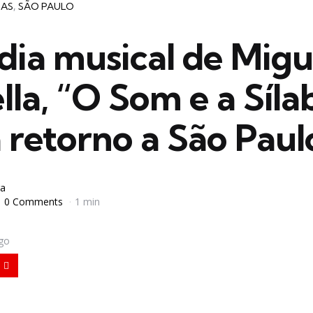
IAS
SÃO PAULO
ia musical de Migu
lla, “O Som e a Síla
 retorno a São Paul
a
0 Comments
1 min
igo