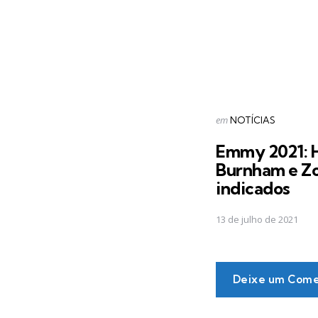
Postado
em
NOTÍCIAS
em
Emmy 2021: H
Burnham e Zo
indicados
13 de julho de 2021
Deixe um Come