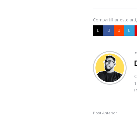
Compartilhar
este art
E
O
1
m
Post Anterior
Post
navigation