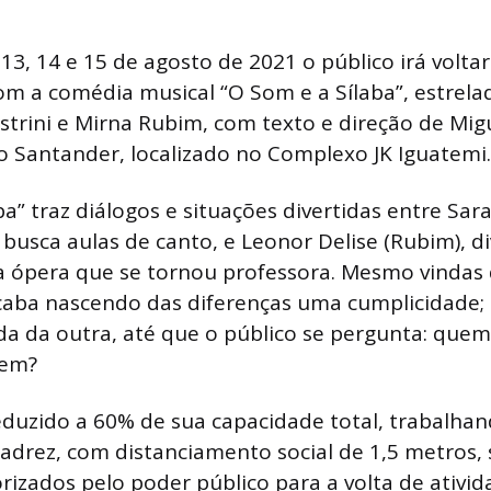
, 13, 14 e 15 de agosto de 2021 o público irá voltar 
m a comédia musical “O Som e a Sílaba”, estrela
trini e Mirna Rubim, com texto e direção de Migu
o Santander, localizado no Complexo JK Iguatemi
ba” traz diálogos e situações divertidas entre Sar
 busca aulas de canto, e Leonor Delise (Rubim), d
da ópera que se tornou professora. Mesmo vindas
acaba nascendo das diferenças uma cumplicidade
da da outra, até que o público se pergunta: quem,
uem?
reduzido a 60% de sua capacidade total, trabalh
adrez, com distanciamento social de 1,5 metros,
rizados pelo poder público para a volta de ativid