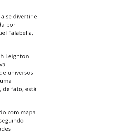
a se divertir e
da por
el Falabella,
.
ah Leighton
iva
 de
universos
; uma
 de fato, está
ando com mapa
 seguindo
ades