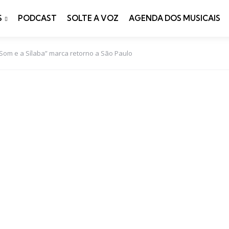
S
PODCAST
SOLTE A VOZ
AGENDA DOS MUSICAIS
 Som e a Sílaba” marca retorno a São Paulo