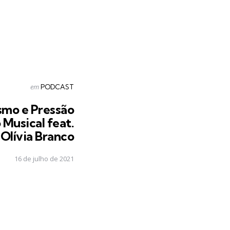
Postado
em
PODCAST
em
smo e Pressão
 Musical feat.
 Olívia Branco
16 de julho de 2021