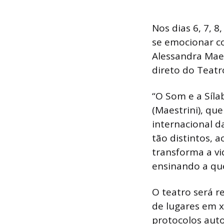
Nos dias 6, 7, 8
se emocionar co
Alessandra Maes
direto do Teatr
“O Som e a Síla
(Maestrini), que
internacional 
tão distintos, 
transforma a vi
ensinando a q
O teatro será 
de lugares em x
protocolos auto