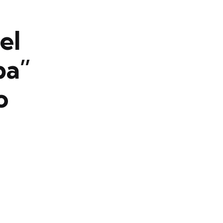
el
ba”
o