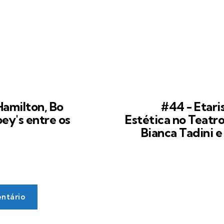
amilton, Bo
#44 - Etari
ey's entre os
Estética no Teatro
Bianca Tadini e
ntário