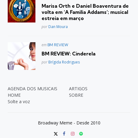
em
Marisa Orth e Daniel Boaventura de
volta em ‘A Familia Addams’; musical
estreia em março
Posted
por
Dan Moura
Postado
em
BM REVIEW
em
BM REVIEW: Cinderela
Posted
por
Brígida Rodrigues
AGENDA DOS MUSICAIS
ARTIGOS
HOME
SOBRE
Solte a voz
Broadway Meme - Desde 2010