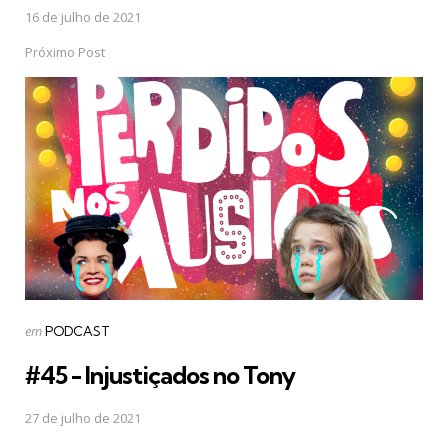
16 de julho de 2021
Próximo Post
Postado
em
PODCAST
em
#45 - Injustiçados no Tony
27 de julho de 2021