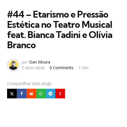
em
#44 – Etarismo e Pressão
Estética no Teatro Musical
feat. Bianca Tadini e Olívia
Branco
Postado
por
Dan Moura
5 anos atrás
0 Comments
1 min
por
Compartilhar
este artigo