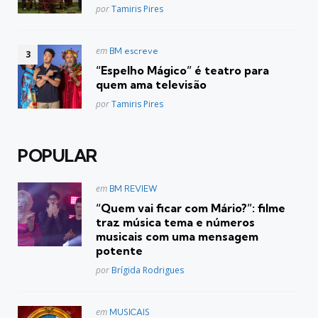
Posted
por
Tamiris Pires
Postado
em
BM escreve
em
“Espelho Mágico” é teatro para
quem ama televisão
Posted
por
Tamiris Pires
POPULAR
Postado
em
BM REVIEW
em
“Quem vai ficar com Mário?”: filme
traz música tema e números
musicais com uma mensagem
potente
Posted
por
Brígida Rodrigues
Postado
em
MUSICAIS