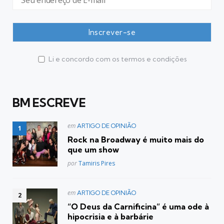
Li e concordo com os termos e condições
BM ESCREVE
Postado
em
ARTIGO DE OPINIÃO
em
Rock na Broadway é muito mais do
que um show
Posted
por
Tamiris Pires
Postado
em
ARTIGO DE OPINIÃO
em
“O Deus da Carnificina” é uma ode à
hipocrisia e à barbárie