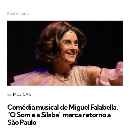
Post Anterior
Post
navigation
Postado
em
MUSICAIS
em
Comédia musical de Miguel Falabella,
"O Som e a Sílaba" marca retorno a
São Paulo