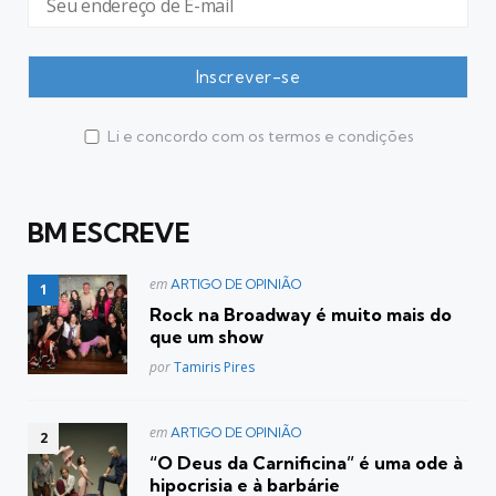
Li e concordo com os termos e condições
BM ESCREVE
Postado
em
ARTIGO DE OPINIÃO
em
Rock na Broadway é muito mais do
que um show
Posted
por
Tamiris Pires
Postado
em
ARTIGO DE OPINIÃO
em
“O Deus da Carnificina” é uma ode à
hipocrisia e à barbárie