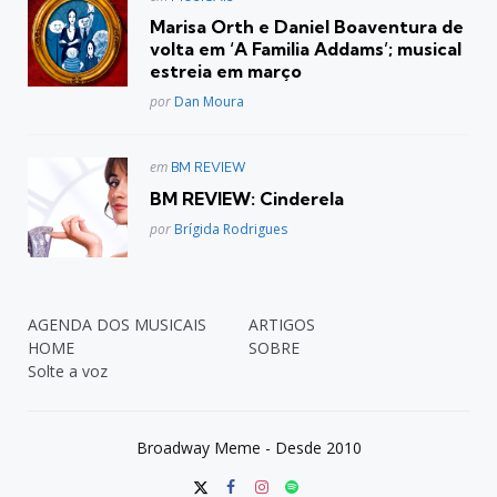
em
Marisa Orth e Daniel Boaventura de
volta em ‘A Familia Addams’; musical
estreia em março
Posted
por
Dan Moura
Postado
em
BM REVIEW
em
BM REVIEW: Cinderela
Posted
por
Brígida Rodrigues
AGENDA DOS MUSICAIS
ARTIGOS
HOME
SOBRE
Solte a voz
Broadway Meme - Desde 2010