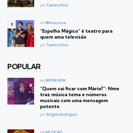
Posted
por
Tamiris Pires
Postado
em
BM escreve
em
“Espelho Mágico” é teatro para
quem ama televisão
Posted
por
Tamiris Pires
POPULAR
Postado
em
BM REVIEW
em
“Quem vai ficar com Mário?”: filme
traz música tema e números
musicais com uma mensagem
potente
Posted
por
Brígida Rodrigues
Postado
em
MUSICAIS