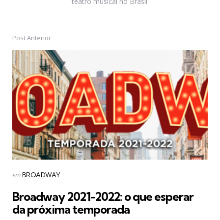
teatro musical no Brasil.
Post Anterior
Post
navigation
Postado
em
BROADWAY
em
Broadway 2021-2022: o que esperar
da próxima temporada