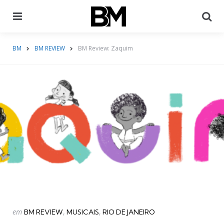
Menu
Pr
BM
BM REVIEW
BM Review: Zaquim
Categorias
Postado
em
BM REVIEW
MUSICAIS
RIO DE JANEIRO
em