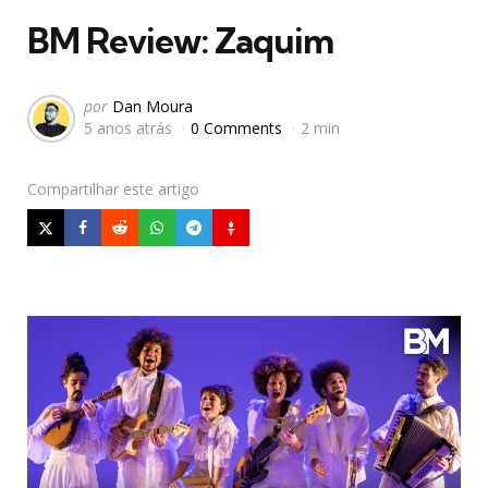
BM Review: Zaquim
Postado
por
Dan Moura
5 anos atrás
0 Comments
2 min
por
Compartilhar
este artigo