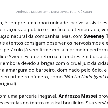
Andrezza Massei como Dona Lovett. Foto: Alê Catan
a, é sempre uma oportunidade incrível assistir es
entações ao público e, no final da temporada, v
lução natural da companhia. Mas, com
Sweeney 
ais atentos consigam observar os nervosismos e 
 espetáculo já vem firme em sua primeira perfor
ólido Sweeney, que retorna a Londres em busca d
ir embora devido a brigas com o cruel juiz da cida
 a amargura do barbeiro, dominado pelo ódio, e i
 seu primeiro número, como ‘
Não Há Nada Igual L
original)
.
com uma parceria inegável,
Andrezza Massei
prov
 estrelas do teatro musical brasileiro. Sua vers