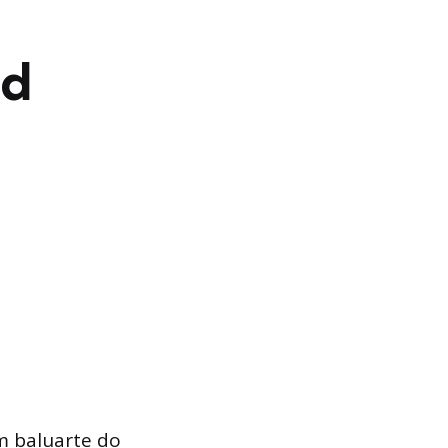
dd
m baluarte do