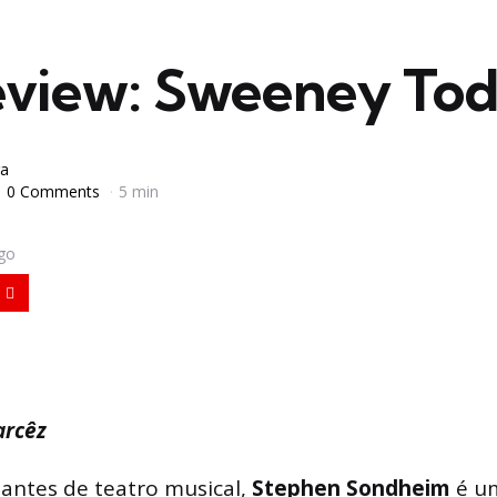
view: Sweeney To
a
0 Comments
5 min
igo
arcêz
antes de teatro musical,
Stephen Sondheim
é u