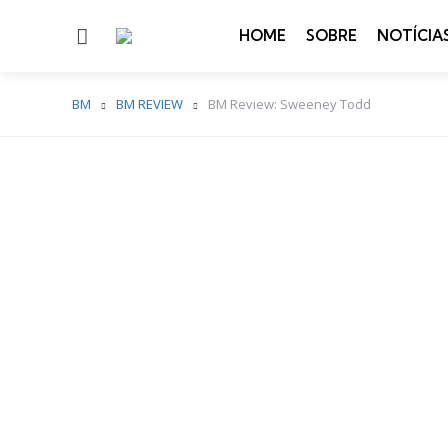
Menu
HOME
SOBRE
NOTÍCIA
BM
BM REVIEW
BM Review: Sweeney Todd