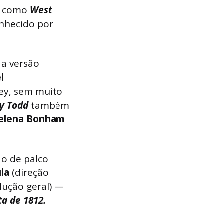
s como
West
onhecido por
 a versão
l
ney, sem muito
y Todd
também
elena Bonham
o de palco
la
(direção
dução geral) —
a de 1812.