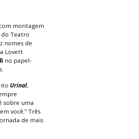
o com montagem
 do Teatro
az nomes de
a Lovett
di
no papel-
s.
eito
Urinal
,
sempre
Zé sobre uma
 em você.” Três
jornada de mais