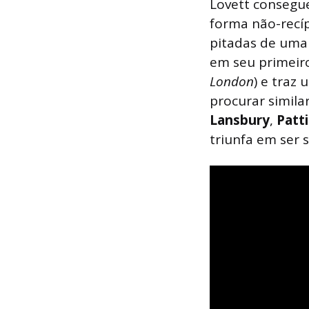
Lovett consegu
forma não-recíp
pitadas de uma 
em seu primeir
London
) e traz
procurar simil
Lansbury
,
Patt
triunfa em ser 