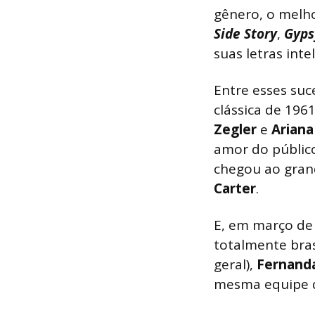
gênero, o melh
Side
Story
,
Gyp
suas letras inte
Entre esses suc
clássica de 19
Zegler
e
Arian
amor do públic
chegou ao gran
Carter
.
E, em março de
totalmente brasi
geral),
Fernand
mesma equipe q