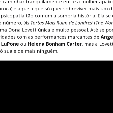
e caminhar tranquilamente entre a mulher apaix
roca) e aquela que só quer sobreviver mais um 
psicopatia tão comum a sombria história. Ela se 
o número, ‘
As Tortas Mais Ruim de Londres’
(
The Wors
 uma Dona Lovett única e muito pessoal. Até se po
aridades com as performances marcantes de
Ange
i LuPone
ou
Helena Bonham Carter
, mas a Lovet
só sua e de mais ninguém.