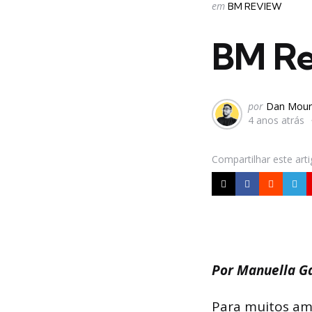
Categorias
Postado
em
BM REVIEW
em
BM Re
Postado
por
Dan Mour
4 anos atrás
por
Compartilhar
este art
Por Manuella G
Para muitos am