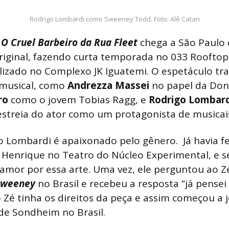
Rodrigo Lombardi como Sweeney Todd. Foto: Alê Catan
O Cruel Barbeiro da Rua Fleet
chega a São Paul
riginal, fazendo curta temporada no 033 Rooftop
lizado no Complexo JK Iguatemi. O espetáculo tr
 musical, como
Andrezza Massei
no papel da Don
ro
como o jovem Tobias Ragg, e
Rodrigo Lombar
 estreia do ator como um protagonista de musicai
 Lombardi é apaixonado pelo gênero. Já havia f
é Henrique no Teatro do Núcleo Experimental, e 
amor por essa arte. Uma vez, ele perguntou ao 
Sweeney
no Brasil e recebeu a resposta “já pensei
 Zé tinha os direitos da peça e assim começou a 
de Sondheim no Brasil.