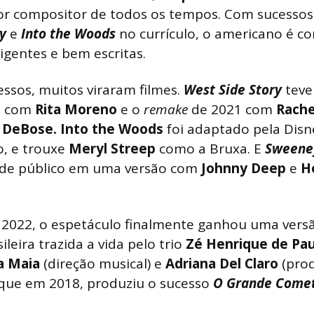
or compositor de todos os tempos. Com sucesso
sy
e
Into the Woods
no currículo, o americano é c
ligentes e bem escritas.
essos, muitos viraram filmes.
West Side Story
teve
61 com
Rita Moreno
e o
remake
de 2021 com
Rache
a DeBose. Into the Woods
foi adaptado pela Dis
o, e trouxe
Meryl Streep
como a Bruxa. E
Sweene
de público em uma versão com
Johnny Deep
e
H
 2022, o espetáculo finalmente ganhou uma versã
leira trazida a vida pelo trio
Zé Henrique de Pau
a Maia
(direção musical) e
Adriana Del Claro
(pro
ue em 2018, produziu o sucesso
O Grande Comet