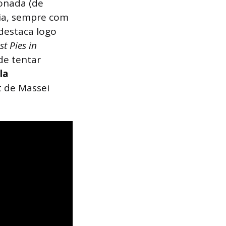
onada (de
dia, sempre com
destaca logo
t Pies in
de tentar
la
t de Massei