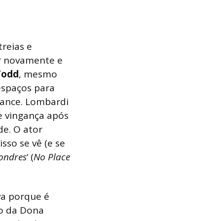
treias e
er novamente e
Todd
, mesmo
espaços para
mance. Lombardi
e vingança após
de. O ator
sso se vê (e se
ondres
‘ (
No Place
a porque é
ão da Dona