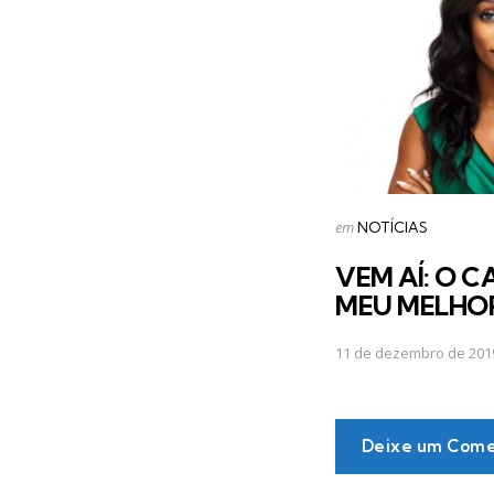
navigation
Postado
em
NOTÍCIAS
em
VEM AÍ: O 
MEU MELHO
11 de dezembro de 201
Deixe um Come