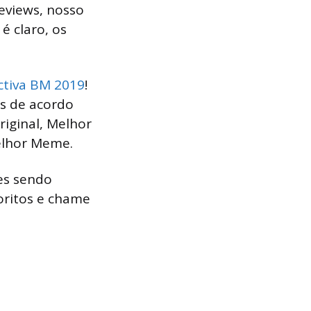
eviews, nosso
é claro, os
ctiva BM 2019
!
os de acordo
riginal, Melhor
elhor Meme.
res sendo
oritos e chame