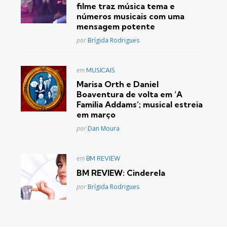
filme traz música tema e
números musicais com uma
mensagem potente
Posted
por
Brígida Rodrigues
Postado
em
MUSICAIS
em
Marisa Orth e Daniel
Boaventura de volta em ‘A
Familia Addams’; musical estreia
em março
Posted
por
Dan Moura
Postado
em
BM REVIEW
em
BM REVIEW: Cinderela
Posted
por
Brígida Rodrigues