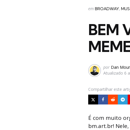
Categorias
Postado
em
BROADWAY
MUS
em
BEM 
MEME
Postado
por
Dan Mour
Atualizado
6 
por
Compartilhar
este art
É com muito or
bm.art.br! Nele,