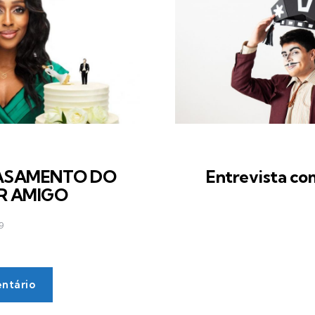
CASAMENTO DO
Entrevista co
R AMIGO
9
ntário