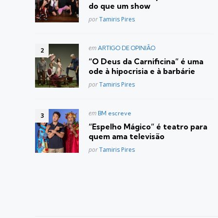
do que um show
Posted
por
Tamiris Pires
Postado
em
ARTIGO DE OPINIÃO
em
“O Deus da Carnificina” é uma
ode à hipocrisia e à barbárie
Posted
por
Tamiris Pires
Postado
em
BM escreve
em
“Espelho Mágico” é teatro para
quem ama televisão
Posted
por
Tamiris Pires