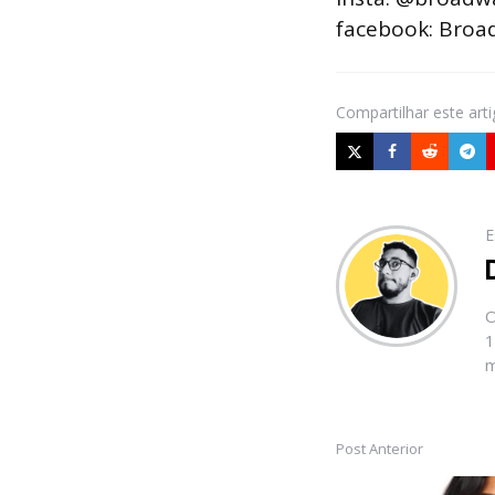
facebook: Bro
Compartilhar
este art
E
O
1
m
Post Anterior
Post