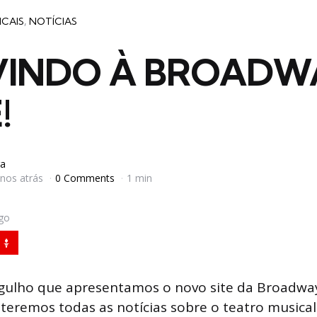
ICAIS
NOTÍCIAS
VINDO À BROADW
!
a
anos atrás
0 Comments
1 min
igo
gulho que apresentamos o novo site da Broadw
 teremos todas as notícias sobre o teatro musical 