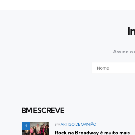
I
Assine o 
BM ESCREVE
Postado
em
ARTIGO DE OPINIÃO
em
Rock na Broadway é muito mais