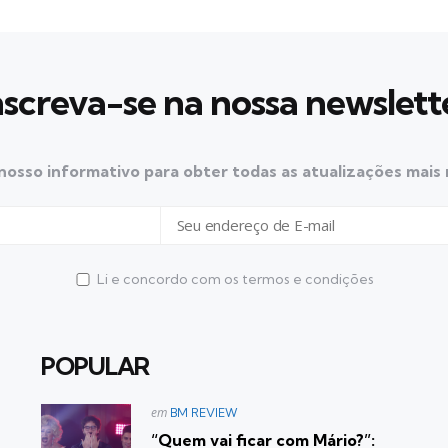
nscreva-se na nossa newslett
nosso informativo para obter todas as atualizações mais
Li e concordo com os termos e condições
POPULAR
Postado
em
BM REVIEW
em
“Quem vai ficar com Mário?”: