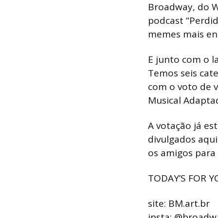
Broadway, do W
podcast “Perdido
memes mais en
E junto com o 
Temos seis cate
com o voto de v
Musical Adaptad
A votação já es
divulgados aqui
os amigos para
TODAY’S FOR 
site: BM.art.br
insta: @broad