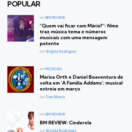
POPULAR
Postado
em
BM REVIEW
em
“Quem vai ficar com Mário?”: filme
traz música tema e números
musicais com uma mensagem
potente
Posted
por
Brígida Rodrigues
Postado
em
MUSICAIS
em
Marisa Orth e Daniel Boaventura de
volta em ‘A Familia Addams’; musical
estreia em março
Posted
por
Dan Moura
Postado
em
BM REVIEW
em
BM REVIEW: Cinderela
Posted
por
Brígida Rodrigues