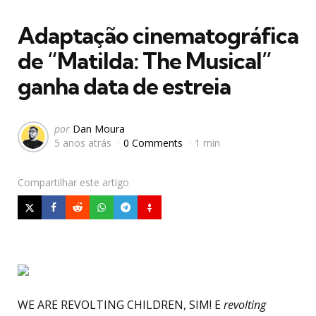
em
Adaptação cinematográfica
de “Matilda: The Musical”
ganha data de estreia
Postado
por
Dan Moura
5 anos atrás
0 Comments
1 min
por
Compartilhar
este artigo
WE ARE REVOLTING CHILDREN, SIM! E
revolting