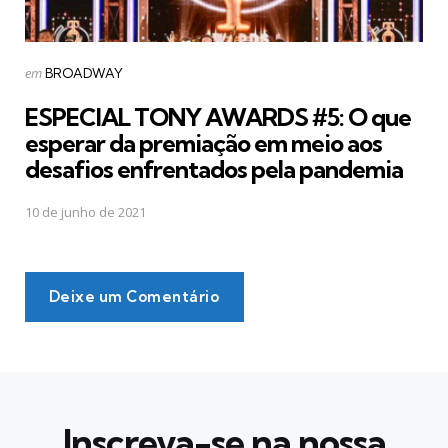
Postado
em
BROADWAY
em
ESPECIAL TONY AWARDS #5: O que
esperar da premiação em meio aos
desafios enfrentados pela pandemia
10 de junho de 2021
Deixe um Comentário
Inscreva-se na nossa