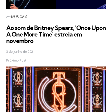
Postado
em
MUSICAIS
em
Ao som de Britney Spears, 'Once Upon
A One More Time' estreia em
novembro
3 de junho de 2021
Próximo Post