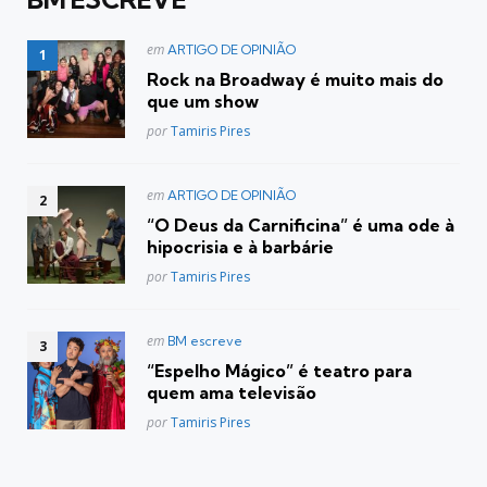
Postado
em
ARTIGO DE OPINIÃO
em
Rock na Broadway é muito mais do
que um show
Posted
por
Tamiris Pires
Postado
em
ARTIGO DE OPINIÃO
em
“O Deus da Carnificina” é uma ode à
hipocrisia e à barbárie
Posted
por
Tamiris Pires
Postado
em
BM escreve
em
“Espelho Mágico” é teatro para
quem ama televisão
Posted
por
Tamiris Pires