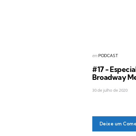
Postado
em
PODCAST
em
#17 - Especia
Broadway M
30 de julho de 2020
Deixe um Come