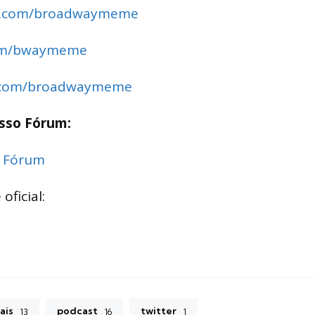
m.com/broadwaymeme
com/bwaymeme
.com/broadwaymeme
osso Fórum:
 Fórum
oficial:
ais
podcast
twitter
13
16
1