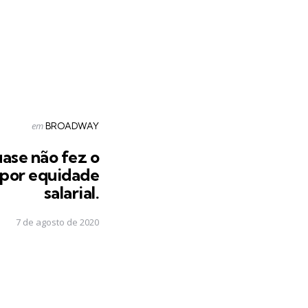
Postado
em
BROADWAY
em
uase não fez o
 por equidade
salarial.
7 de agosto de 2020