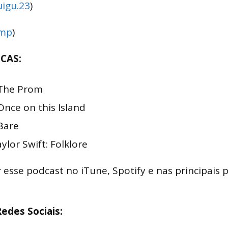
igu.23
)
ump
)
CAS:
 The Prom
Once on this Island
 Bare
lor Swift: Folklore
 esse podcast no iTune, Spotify e nas principais 
edes Sociais: