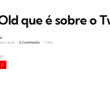
Old que é sobre o T
a
anos atrás
0 Comments
1 min
igo