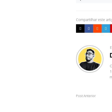
Compartilhar
este art
E
O
1
m
Post Anterior
Post
navigation