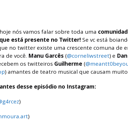
 hoje nós vamos falar sobre toda uma
comunidade
 que está presente no Twitter!
Se vc está boiand
que no twitter existe uma crescente comuna de e
ra de você.
Manu Garcês
(
@corneliwstreet
) e
Dan
recebem os twitteiros
Guilherme
(
@meantt0beyou
op
) amantes de teatro musical que causam muito 
pantes desse episódio no Instagram:
@g4rcez
)
nmoura.art
)