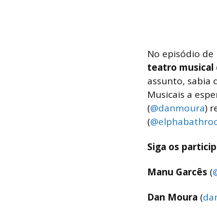
No episódio de
teatro musical
assunto, sabia 
Musicais a espe
(
@danmoura
) 
(
@elphabathro
Siga os partici
Manu Garcês
(
Dan Moura
(
da