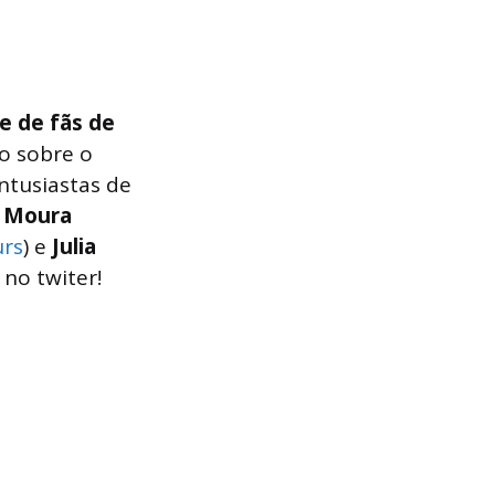
 de fãs de
o sobre o
ntusiastas de
 Moura
rs
) e
Julia
no twiter!