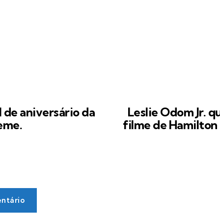
l de aniversário da
Leslie Odom Jr. q
eme.
filme de Hamilton
ntário