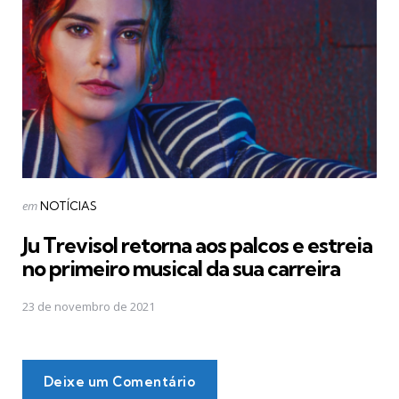
Postado
em
NOTÍCIAS
em
Ju Trevisol retorna aos palcos e estreia
no primeiro musical da sua carreira
23 de novembro de 2021
Deixe um Comentário