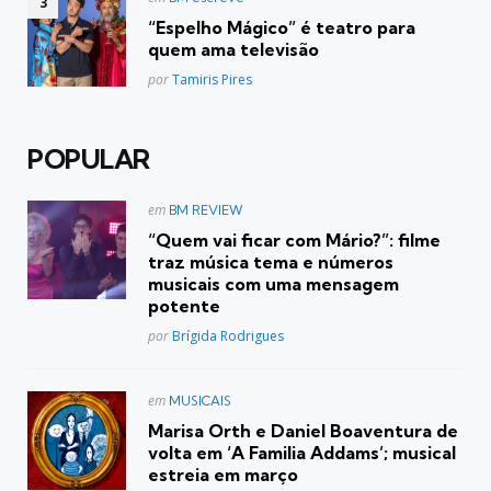
em
“Espelho Mágico” é teatro para
quem ama televisão
Posted
por
Tamiris Pires
POPULAR
Postado
em
BM REVIEW
em
“Quem vai ficar com Mário?”: filme
traz música tema e números
musicais com uma mensagem
potente
Posted
por
Brígida Rodrigues
Postado
em
MUSICAIS
em
Marisa Orth e Daniel Boaventura de
volta em ‘A Familia Addams’; musical
estreia em março