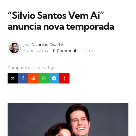
em
“Silvio Santos Vem Aí”
anuncia nova temporada
Postado
por
Nicholas Duarte
5 anos atrás
0 Comments
1 min
por
Compartilhar
este artigo