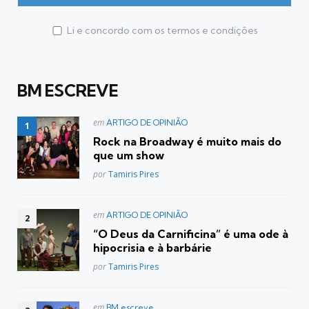
Li e concordo com os termos e condições
BM ESCREVE
Postado
em
ARTIGO DE OPINIÃO
em
Rock na Broadway é muito mais do
que um show
Posted
por
Tamiris Pires
Postado
em
ARTIGO DE OPINIÃO
em
“O Deus da Carnificina” é uma ode à
hipocrisia e à barbárie
Posted
por
Tamiris Pires
Postado
em
BM escreve