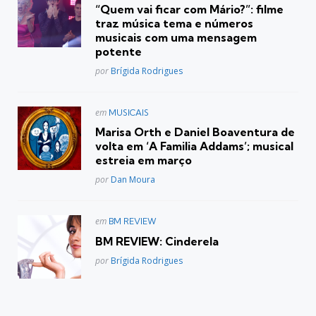
em
“Quem vai ficar com Mário?”: filme
traz música tema e números
musicais com uma mensagem
potente
Posted
por
Brígida Rodrigues
Postado
em
MUSICAIS
em
Marisa Orth e Daniel Boaventura de
volta em ‘A Familia Addams’; musical
estreia em março
Posted
por
Dan Moura
Postado
em
BM REVIEW
em
BM REVIEW: Cinderela
Posted
por
Brígida Rodrigues