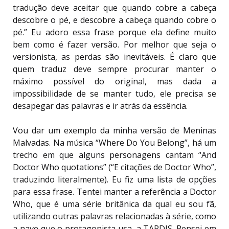
tradução deve aceitar que quando cobre a cabeça
descobre o pé, e descobre a cabeça quando cobre o
pé.” Eu adoro essa frase porque ela define muito
bem como é fazer versão. Por melhor que seja o
versionista, as perdas são inevitáveis. É claro que
quem traduz deve sempre procurar manter o
máximo possível do original, mas dada a
impossibilidade de se manter tudo, ele precisa se
desapegar das palavras e ir atrás da essência.
Vou dar um exemplo da minha versão de Meninas
Malvadas. Na música “Where Do You Belong”, há um
trecho em que alguns personagens cantam “And
Doctor Who quotations” (“E citações de Doctor Who”,
traduzindo literalmente). Eu fiz uma lista de opções
para essa frase. Tentei manter a referência a Doctor
Who, que é uma série britânica da qual eu sou fã,
utilizando outras palavras relacionadas à série, como
a nave que o protagonista usa, a TARDIS. Pensei em