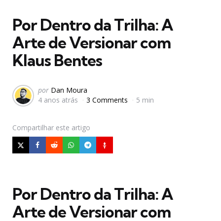
em
Por Dentro da Trilha: A
Arte de Versionar com
Klaus Bentes
Postado
por
Dan Moura
4 anos atrás
3 Comments
5 min
por
Compartilhar
este artigo
Por Dentro da Trilha: A
Arte de Versionar com