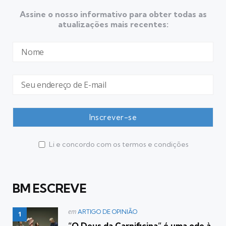
Assine o nosso informativo para obter todas as
atualizações mais recentes:
Li e concordo com os termos e condições
BM ESCREVE
Postado
em
ARTIGO DE OPINIÃO
em
“O Deus da Carnificina” é uma ode à