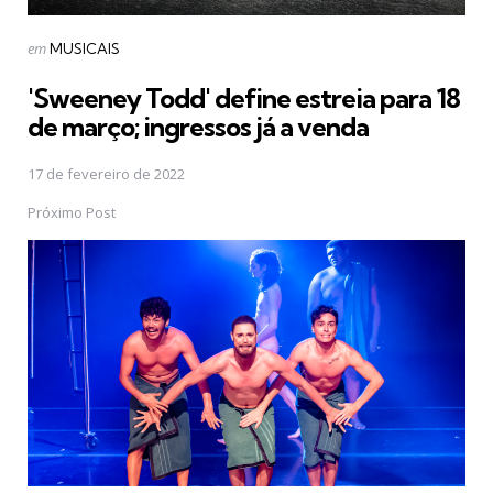
Postado
em
MUSICAIS
em
'Sweeney Todd' define estreia para 18
de março; ingressos já a venda
17 de fevereiro de 2022
Próximo Post