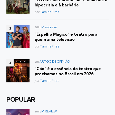
hipocrisia e à barbárie
Posted
por
Tamiris Pires
Postado
em
BM escreve
em
“Espelho Mágico” é teatro para
quem ama televisão
Posted
por
Tamiris Pires
Postado
em
ARTIGO DE OPINIÃO
em
“Cão” é a essência do teatro que
precisamos no Brasil em 2026
Posted
por
Tamiris Pires
POPULAR
Postado
em
BM REVIEW