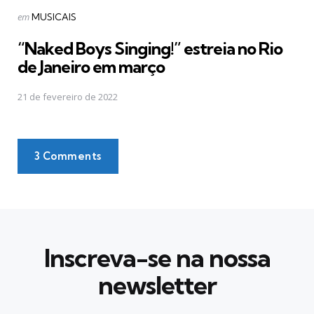
Postado
em
MUSICAIS
em
“Naked Boys Singing!” estreia no Rio
de Janeiro em março
21 de fevereiro de 2022
3 Comments
Inscreva-se na nossa
newsletter